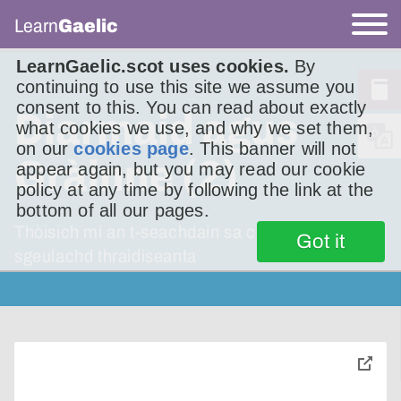
Learn
Gaelic
LearnGaelic.scot uses cookies.
By
continuing to use this site we assume you
consent to this. You can read about exactly
Diarmaid agus
what cookies we use, and why we set them,
on our
cookies page
. This banner will not
Gràinne (2)
appear again, but you may read our cookie
policy at any time by following the link at the
bottom of all our pages.
Thòisich mi an t-seachdain sa chaidh air an
Got it
sgeulachd thraidiseanta
toggle
pop-
over