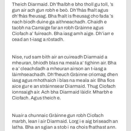
Theich Diarmaid. Dh’fhalbh e bho tholl gu toll, ’s
gun air ach gun robh e beò. Dh’fhàs fhalt agus
dh’fhàs fheusag. Bha fhalt is fheusag cho fada ’s
nach biodh duine ga aithneachadh. Chaidh e
taobh na Carraige far an robh Gràinne agus
Ciofach a’ fuireach. Bha iasg amh aige. Dh’iarr e
cead an t-iasg a ròstadh.
Nise, rud sam bith air an cuireadh Diarmaid a
mheuran, bhiodh blas na meala a’ tighinn air. Bha
e a’ cleachdadh a mheuran airson an t-iasg a
làimhseachadh. Dh’fheuch Gràinne criomag dhen
iasg agus mhothaich i blas na meala air. Bha fios
aice gur e an stràinnsear Diarmaid. Thug Ciofach
ionnsaigh air. Ach bha Diarmaid làidir. Mharbh e
Ciofach. Agus theich e.
Nuair a chunnaic Gràinne gun robh Ciofach
marbh, lean i air Diarmaid. Lorg i e aig briseadh an
latha. Bha an sgian a stob i na chois fhathast ann.