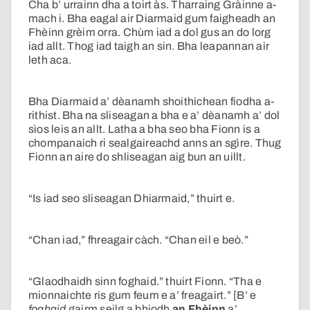
Cha b’ urrainn dha a toirt às. Tharraing Gràinne a-
mach i. Bha eagal air Diarmaid gum faigheadh an
Fhèinn grèim orra. Chùm iad a dol gus an do lorg
iad allt. Thog iad taigh an sin. Bha leapannan air
leth aca.
Bha Diarmaid a’ dèanamh shoithichean fiodha a-
rithist. Bha na sliseagan a bha e a’ dèanamh a’ dol
sìos leis an allt. Latha a bha seo bha Fionn is a
chompanaich ri sealgaireachd anns an sgìre. Thug
Fionn an aire do shliseagan aig bun an uillt.
“Is iad seo sliseagan Dhiarmaid,” thuirt e.
“Chan iad,” fhreagair càch. “Chan eil e beò.”
“Glaodhaidh sinn foghaid.” thuirt Fionn. “Tha e
mionnaichte ris gum feum e a’ freagairt.” [B’ e
foghaid
gairm seilg a bhiodh
an Fhèinn
a’