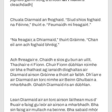
cleachdadh]
Chuala Diarmaid an fhoghaid. “Siud shìos foghaid
na Fèinne,” thuirt e. “Feumaidh mi freagairt.”
“Na freagair, a Dhiarmaid,” thuirt Gràinne. “Chan
eil ann ach foghaid bhrèig.”
Ach fhreagair e. Chaidh e sìos gu bun an uillt.
Thachair e ri Fionn. Chuir Fionn dùbhlan roimhe
oir bha e fhathast ag iarraidh dìoghaltas air
Diarmaid airson Gràinne a thoirt air falbh. Dh’iarr e
air Diarmaid an torc nimhe air Beinn Ghulbain a
mharbhadh. Ghabh Diarmaid ris an dùbhlan.
Lean Diarmaid air an torc airson làithean mus d’
fhuair e faisg gu leòr air airson a mharbhadh. Bha
sin faisg air mullach na beinne. Bha sabaid mhòr