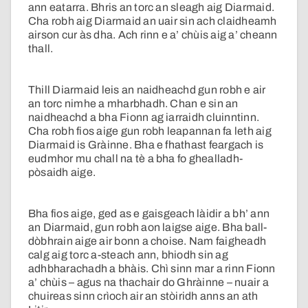
ann eatarra. Bhris an torc an sleagh aig Diarmaid.
Cha robh aig Diarmaid an uair sin ach claidheamh
airson cur às dha. Ach rinn e a’ chùis aig a’ cheann
thall.
Thill Diarmaid leis an naidheachd gun robh e air
an torc nimhe a mharbhadh. Chan e sin an
naidheachd a bha Fionn ag iarraidh cluinntinn.
Cha robh fios aige gun robh leapannan fa leth aig
Diarmaid is Gràinne. Bha e fhathast feargach is
eudmhor mu chall na tè a bha fo ghealladh-
pòsaidh aige.
Bha fios aige, ged as e gaisgeach làidir a bh’ ann
an Diarmaid, gun robh aon laigse aige. Bha ball-
dòbhrain aige air bonn a choise. Nam faigheadh
calg aig torc a-steach ann, bhiodh sin ag
adhbharachadh a bhàis. Chì sinn mar a rinn Fionn
a’ chùis – agus na thachair do Ghràinne – nuair a
chuireas sinn crìoch air an stòiridh anns an ath