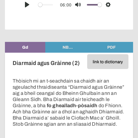
audio
06:00
Play
Mute
Settings
player
Gd
NB…
PDF
link to dictionary
Diarmaid agus Gràinne (2)
Thòisich mi an t-seachdain sa chaidh air an
sgeulachd thraidiseanta “Diarmaid agus Gràinne”
aig a bheil ceangal do Bheinn Ghulbain ann an
Gleann Sìdh. Bha Diarmaid air teicheadh le
Gràinne, a bha
fo ghealladh-pòsaidh
do Fhionn.
Ach bha Gràinne air a dhol an aghaidh Dhiarmaid.
Bha Diarmaid a’ sabaid le Ciofach Mac a’ Ghoill.
Stob Gràinne sgian ann an sliasaid Dhiarmaid.