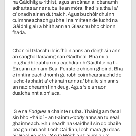
na Gàidhlig a-rithist, agus an cànan a’ dèanamh
adhartas anns na bailtean mòra, fhad ’s a tha i a’
crìonadh air an dùthaich. Agus bu chòir dhuinn
cuimhneachadh gu bheil na mìltean de luchd na
Gàidhlig air a bhith ann an Glaschu bho chionn
fhada.
Chan eil Glaschu leis fhèin anns an dòigh sin ann
an saoghal farsaing nan Gàidheal. Bha mi a’
leughadh leabhar mu eachdraidh Gàidhlig na h-
Èireann ann am Beal Feirste o chionn ghoirid. Bha
e inntinneach dhomh gu robh coimhearsnachd de
luchd-labhairt a’ chànain anns a’ bhaile sin anns
an naoidheamh linn deug. Agus ’s e an aon
dualchainnt a bh’ aca.
’S e na
Fadgies
a chainte riutha. Thàinig am facal
sin bho Pháidí – an t-ainm
Paddy
anns an tuiseal
ghairmeach. Bhuineadh na Gàidheil sin do bhaile
beag air bruach Loch Cairlinn, loch mara gu deas
air Beal Feirste. ’S e Ó Méith an t-ainm air a’