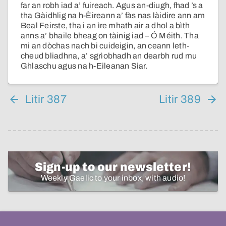
far an robh iad a’ fuireach. Agus an-diugh, fhad ’s a
tha Gàidhlig na h-Èireann a’ fàs nas làidire ann am
Beal Feirste, tha i an ìre mhath air a dhol a bìth
anns a’ bhaile bheag on tàinig iad – Ó Méith. Tha
mi an dòchas nach bi cuideigin, an ceann leth-
cheud bliadhna, a’ sgrìobhadh an dearbh rud mu
Ghlaschu agus na h-Eileanan Siar.
Litir 387
Litir 389
Sign-up to our newsletter!
Weekly Gaelic to your inbox, with audio!