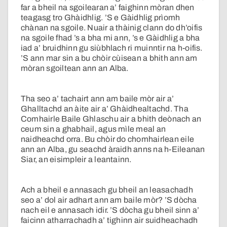
far a bheil na sgoilearan a’ faighinn mòran dhen
teagasg tro Ghàidhlig. ’S e Gàidhlig prìomh
chànan na sgoile. Nuair a thàinig clann do dh’oifis
na sgoile fhad ’s a bha mi ann, ’s e Gàidhlig a bha
iad a’ bruidhinn gu siùbhlach ri muinntir na h-oifis.
’S ann mar sin a bu chòir cùisean a bhith ann am
mòran sgoiltean ann an Alba.
Tha seo a’ tachairt ann am baile mòr air a’
Ghalltachd an àite air a’ Ghàidhealtachd. Tha
Comhairle Baile Ghlaschu air a bhith deònach an
ceum sin a ghabhail, agus mìle meal an
naidheachd orra. Bu chòir do chomhairlean eile
ann an Alba, gu seachd àraidh anns na h-Eileanan
Siar, an eisimpleir a leantainn.
Ach a bheil e annasach gu bheil an leasachadh
seo a’ dol air adhart ann am baile mòr? ’S dòcha
nach eil e annasach idir. ’S dòcha gu bheil sinn a’
faicinn atharrachadh a’ tighinn air suidheachadh