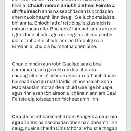
bhaile.
Chaidh mòran dhiubh a Bheal Feirste a
dh’fhuireach
anns na seachdadan is ochdadan
dhen naoidheamh linn deug. ’S e luchd-malairt a
bh’ annta. Bhiodh iad a’ reic èisg is glasraich is
mòran rudan eile. Bha iad a’ fuireach anns an aon
sgìre dhen bhaile agus is iongantach mura robh
iad a’ labhairt ri chèile ann an Gàidhlig na h-
Èireann a’ chuid a bu mhotha dhen ùine.
Chan e mhàin gun robh Gaeilge aca a bha
cudromach, ach gu robh an dualchas co-
cheangailte ris a’ chànan anns an dùthaich dham
buineadh iad gu math làidir. Dh’ionnsaich Seán
Mac Maoláin mòran de a chuid Gaeilge bhuapa,
agus rinn esan tòrr airson a’ chànain ann am Beal
Feirste aig toiseach an fhicheadamh linn.
Chaidh
coimhearsnachd nam
Fadgies
a chur ma
sgaoil
anns na naochadan dhen naoidheamh linn
deug, nuair a chaidh Oifis Mhòr a’ Phuist a thogail