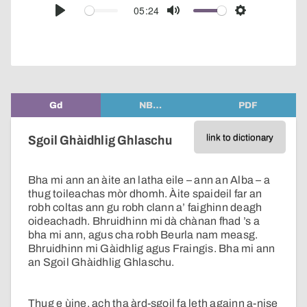
audio
05:24
Play
Mute
Settings
player
Gd
NB…
PDF
link to dictionary
Sgoil Ghàidhlig Ghlaschu
Bha mi ann an àite an latha eile – ann an Alba – a
thug toileachas mòr dhomh. Àite spaideil far an
robh coltas ann gu robh clann a’ faighinn deagh
oideachadh. Bhruidhinn mi dà chànan fhad ’s a
bha mi ann, agus cha robh Beurla nam measg.
Bhruidhinn mi Gàidhlig agus Fraingis. Bha mi ann
an Sgoil Ghàidhlig Ghlaschu.
Thug e ùine, ach tha àrd-sgoil fa leth againn a-nise