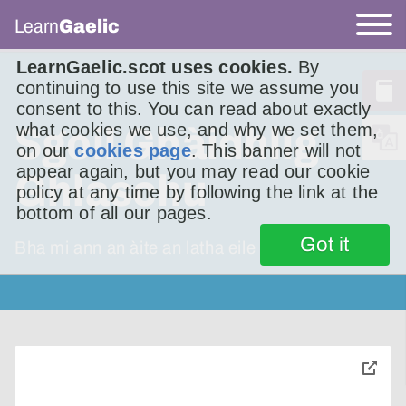
Learn
Gaelic
LearnGaelic.scot uses cookies.
By
continuing to use this site we assume you
consent to this. You can read about exactly
what cookies we use, and why we set them,
Sgoil Ghàidhlig
on our
cookies page
. This banner will not
appear again, but you may read our cookie
Ghlaschu
policy at any time by following the link at the
bottom of all our pages.
Got it
Bha mi ann an àite an latha eile – ann
toggle
pop-
over