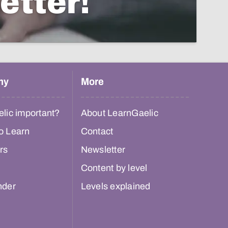
etter!
hy
More
lic important?
About LearnGaelic
o Learn
Contact
rs
Newsletter
Content by level
nder
Levels explained