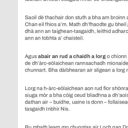
Saoil dè thachair don stuth a bha am broinn a
Chan eil fhios a’m. Math dh’fhaodte gu bheil 
dhà ann an taighean-tasgaidh, leithid adharc
ann an tobhta a’ chaisteil.
Agus
abair an rud a chaidh a lorg
o chionn 
de dh’àrc-eòlaichean rannsachadh mionaidea
chunnart. Bha dàibhearan air sligean a lorg
Lorg na h-àrc-eòlaichean aon rud fìor shònrai
siuga mòr a bha còig ceud bliadhna a dh’ao
dathan air – buidhe, uaine is donn – follaisea
tasgaidh Inbhir Nis.
Bu mhath leam mo chunntas air Loch nan Doir