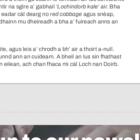
ntir na sgìre a’ gabhail
‘Lochindorb kale’
air. Bha
n eadar càl dearg no
red cabbage
agus snèap,
eadhainn mu dheireadh a bha a’ fuireach anns an
e, agus leis a’ chrodh a bh’ air a thoirt a-null.
unnd ann an cuideam. A bheil an lus sin fhathast
an eilean, ach chan fhaca mi càl Loch nan Doirb.