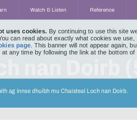
arn
Watch & Listen
Reference
ot uses cookies.
By continuing to use this site 
 You can read about exactly what cookies we use,
ACHAIDH
LITIR 1315
okies page
. This banner will not appear again, b
 at any time by following the link at the bottom of
ch nan Doirb (
 bhith ag innse dhuibh mu Chaisteal Loch nan Doirb.