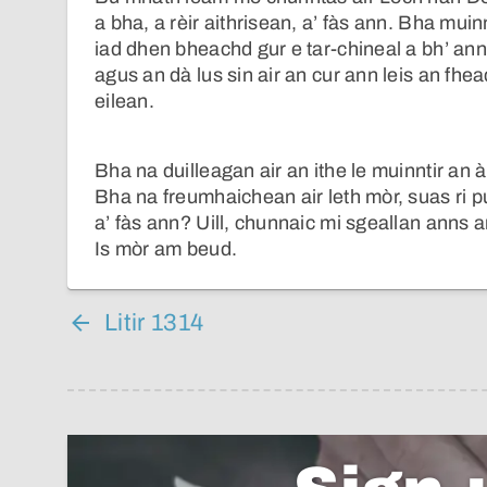
a bha, a rèir aithrisean, a’ fàs ann. Bha muin
iad dhen bheachd gur e tar-chineal a bh’ an
agus an dà lus sin air an cur ann leis an fh
eilean.
Bha na duilleagan air an ithe le muinntir an àit
Bha na freumhaichean air leth mòr, suas ri p
a’ fàs ann? Uill, chunnaic mi sgeallan anns 
Is mòr am beud.
Litir 1314