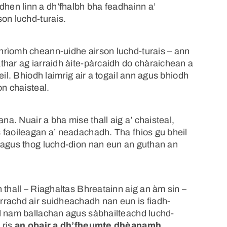
en linn a dh’fhalbh bha feadhainn a’
on luchd-turais.
hrìomh cheann-uidhe airson luchd-turais – ann
thar ag iarraidh àite-pàrcaidh do chàraichean a
eil. Bhiodh laimrig air a togail ann agus bhiodh
on chaisteal.
na. Nuair a bha mise thall aig a’ chaisteal,
 faoileagan a’ neadachadh. Tha fhios gu bheil
 agus thog luchd-dìon nan eun an guthan an
 thall – Riaghaltas Bhreatainn aig an àm sin –
rrachd air suidheachadh nan eun is fiadh-
d nam ballachan agus sàbhailteachd luchd-
 ris
an obair a dh’fheumte dhèanamh
.