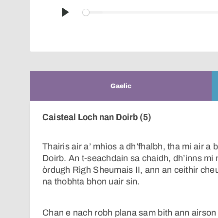
Play
Gaelic
Caisteal Loch nan Doirb (5)
Thairis air a’ mhìos a dh’fhalbh, tha mi air 
Doirb. An t-seachdain sa chaidh, dh’inns mi
òrdugh Rìgh Sheumais II, ann an ceithir cheu
na thobhta bhon uair sin.
Chan e nach robh plana sam bith ann airson 