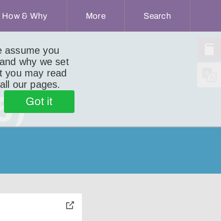
How & Why
More
Search
we assume you
 and why we set
ut you may read
 all our pages.
5)
Got it
toggle
pop-