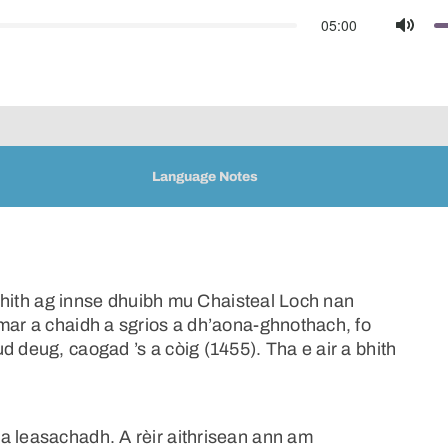
05:00
Mute
Language Notes
a bhith ag innse dhuibh mu Chaisteal Loch nan
 mar a chaidh a sgrios a dh’aona-ghnothach, fo
d deug, caogad ’s a còig (1455). Tha e air a bhith
a leasachadh. A rèir aithrisean ann am