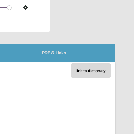
over
audio
Settings
player
PDF & Links
link to dictionary