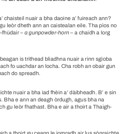
’ chaisteil nuair a bha daoine a’ fuireach ann?
gu leòr dheth ann an caistealan eile. Tha pìos no
-fhùdair –
a gunpowder-horn
– a chaidh a lorg
beagan is trithead bliadhna nuair a rinn sgioba
ch fo uachdar an locha. Cha robh an obair gun
 nach do spreadh.
chte nuair a bha iad fhèin a’ dàibheadh. B’ e sin
is. Bha e ann an deagh òrdugh, agus bha na
ch gu leòr fhathast. Bha e air a thoirt a Thaigh-
b a thoirt gu ceann le iomradh air lus sònraichte