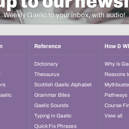
up to our newsl
Weekly Gaelic to your inbox, with audio!
n
Reference
How & W
Dictionary
Why is Gae
r
Thesaurus
Reasons t
ers
Scottish Gaelic Alphabet
Mythbuste
aelic
Grammar Bites
Pathways
Gaelic Sounds
Course Fi
Typing in Gaelic
View all
Quick Fix Phrases