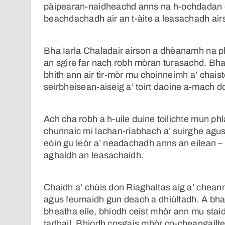
pàipearan-naidheachd anns na h-ochdadan dh
beachdachadh air an t-àite a leasachadh airs
Bha Iarla Chaladair airson a dhèanamh na p
an sgìre far nach robh mòran turasachd. Bha
bhith ann air tìr-mòr mu choinneimh a’ chaist
seirbheisean-aiseig a’ toirt daoine a-mach d
Ach cha robh a h-uile duine toilichte mun phla
chunnaic mi lachan-riabhach a’ suirghe agus
eòin gu leòr a’ neadachadh anns an eilean –
aghaidh an leasachaidh.
Chaidh a’ chùis don Riaghaltas aig a’ cheann
agus feumaidh gun deach a dhiùltadh. A bha
bheatha eile, bhiodh ceist mhòr ann mu stai
tadhail. Bhiodh cosgais mhòr co-cheangailte