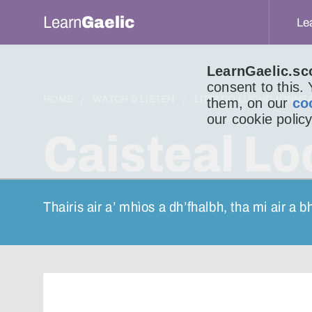
Learn
Gaelic
Le
LearnGaelic.sc
consent to this.
HOME
WATCH & LISTEN
LITIR DO LUCHD-IONNS
them, on our
co
our cookie policy
Caisteal Lo
Thairis air a’ mhìos a dh’fhalbh, tha mi air a