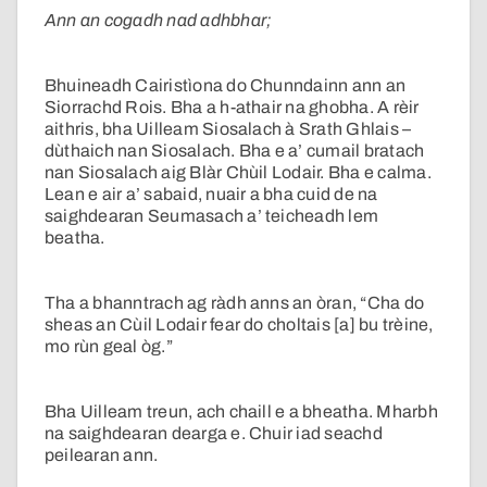
Ann an cogadh nad adhbhar;
Bhuineadh Cairistìona do Chunndainn ann an
Siorrachd Rois. Bha a h-athair na ghobha. A rèir
aithris, bha Uilleam Siosalach à Srath Ghlais –
dùthaich nan Siosalach. Bha e a’ cumail bratach
nan Siosalach aig Blàr Chùil Lodair. Bha e calma.
Lean e air a’ sabaid, nuair a bha cuid de na
saighdearan Seumasach a’ teicheadh lem
beatha.
Tha a bhanntrach ag ràdh anns an òran, “Cha do
sheas an Cùil Lodair fear do choltais [a] bu trèine,
mo rùn geal òg.”
Bha Uilleam treun, ach chaill e a bheatha. Mharbh
na saighdearan dearga e. Chuir iad seachd
peilearan ann.