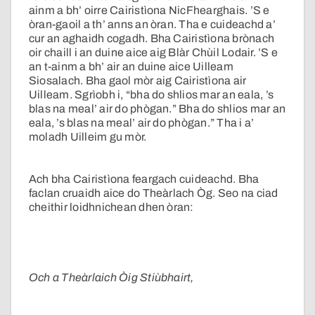
ainm a bh’ oirre Cairistìona NicFhearghais. ’S e
òran-gaoil a th’ anns an òran. Tha e cuideachd a’
cur an aghaidh cogadh. Bha Cairistìona brònach
oir chaill i an duine aice aig Blàr Chùil Lodair. ’S e
an t-ainm a bh’ air an duine aice Uilleam
Siosalach. Bha gaol mòr aig Cairistìona air
Uilleam. Sgrìobh i, “bha do shlios mar an eala, ’s
blas na meal’ air do phògan.” Bha do shlios mar an
eala, ’s blas na meal’ air do phògan.” Tha i a’
moladh Uilleim gu mòr.
Ach bha Cairistìona feargach cuideachd. Bha
faclan cruaidh aice do Theàrlach Òg. Seo na ciad
cheithir loidhnichean dhen òran:
Och a Theàrlaich Òig Stiùbhairt,