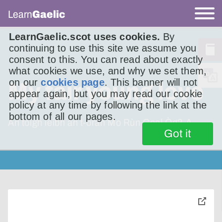
Learn
Gaelic
LearnGaelic.scot uses cookies.
By
continuing to use this site we assume you
consent to this. You can read about exactly
what cookies we use, and why we set them,
on our
cookies page
. This banner will not
My fair young love
appear again, but you may read our cookie
policy at any time by following the link at the
bottom of all our pages.
An toigh leibh an t-òran Mo Rùn Geal Òg? A
Got it
toggle
pop-
over