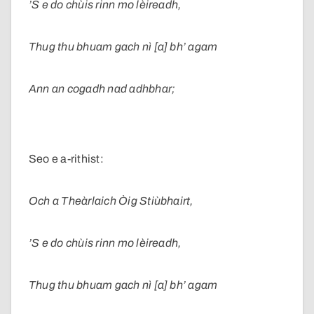
’S e do chùis rinn mo lèireadh,
Thug thu bhuam gach nì [a] bh’ agam
Ann an cogadh nad adhbhar;
Seo e a-rithist:
Och a Theàrlaich Òig Stiùbhairt,
’S e do chùis rinn mo lèireadh,
Thug thu bhuam gach nì [a] bh’ agam