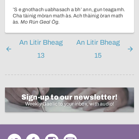
’S e gnothach uabhasach a bh’ ann, gun teagamh.
Cha tàinig mòran math às. Ach thàinig òran math
às.
Mo Rùn Geal Òg.
An Litir Bheag
An Litir Bheag
13
15
Sign-up to our newsletter!
Weekly Gaelic to your inbox, with audio!