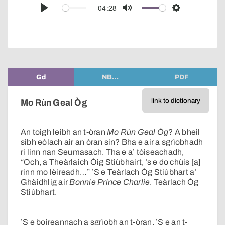
audio
04:28
Play
Mute
Settings
player
Gd
NB…
PDF
link to dictionary
Mo Rùn Geal Òg
An toigh leibh an t-òran
Mo Rùn Geal Òg
? A bheil
sibh eòlach air an òran sin? Bha e air a sgrìobhadh
ri linn nan Seumasach. Tha e a’ tòiseachadh,
“Och, a Theàrlaich Òig Stiùbhairt, ’s e do chùis [a]
rinn mo lèireadh…” ’S e Teàrlach Òg Stiùbhart a’
Ghàidhlig air
Bonnie Prince Charlie
. Teàrlach Òg
Stiùbhart.
’S e boireannach a sgrìobh an t-òran. ’S e an t-