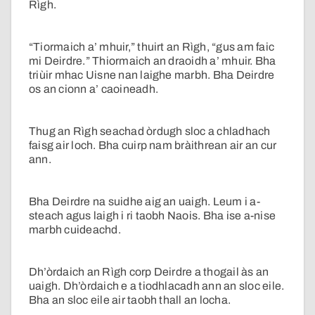
Rìgh.
“Tiormaich a’ mhuir,” thuirt an Rìgh, “gus am faic
mi Deirdre.” Thiormaich an draoidh a’ mhuir. Bha
triùir mhac Uisne nan laighe marbh. Bha Deirdre
os an cionn a’ caoineadh.
Thug an Rìgh seachad òrdugh sloc a chladhach
faisg air loch. Bha cuirp nam bràithrean air an cur
ann.
Bha Deirdre na suidhe aig an uaigh. Leum i a-
steach agus laigh i ri taobh Naois. Bha ise a-nise
marbh cuideachd.
Dh’òrdaich an Rìgh corp Deirdre a thogail às an
uaigh. Dh’òrdaich e a tiodhlacadh ann an sloc eile.
Bha an sloc eile air taobh thall an locha.