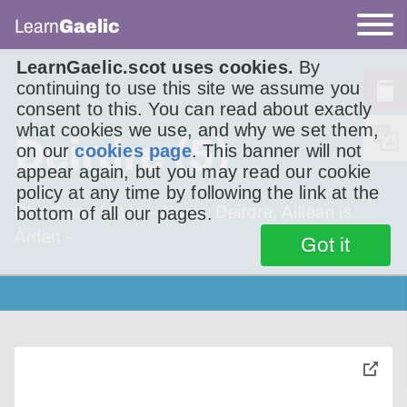
Learn
Gaelic
LearnGaelic.scot uses cookies.
By
continuing to use this site we assume you
consent to this. You can read about exactly
what cookies we use, and why we set them,
Deirdre (5)
on our
cookies page
. This banner will not
appear again, but you may read our cookie
policy at any time by following the link at the
Bha Clann Uisne – Naois, Deirdre, Aillean is
bottom of all our pages.
Àrdan –
Got it
toggle
pop-
over