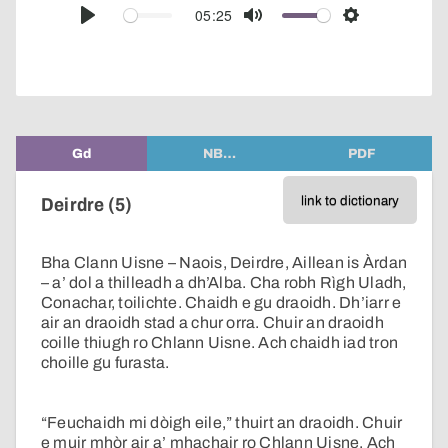
audio
05:25
Play
Mute
Settings
player
Gd
NB…
PDF
link to dictionary
Deirdre (5)
Bha Clann Uisne – Naois, Deirdre, Aillean is Àrdan
– a’ dol a thilleadh a dh’Alba. Cha robh Rìgh Uladh,
Conachar, toilichte. Chaidh e gu draoidh. Dh’iarr e
air an draoidh stad a chur orra. Chuir an draoidh
coille thiugh ro Chlann Uisne. Ach chaidh iad tron
choille gu furasta.
“Feuchaidh mi dòigh eile,” thuirt an draoidh. Chuir
e muir mhòr air a’ mhachair ro Chlann Uisne. Ach