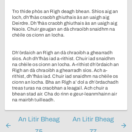
Tro thìde phòs an Rìgh deagh bhean. Shìos aig an
loch, dh’fhàs craobh ghiuthais às an uaigh aig
Deirdre. Dh’fhàs craobh ghiuthais às an uaigh aig
Naois. Chuir geugan an dà chraoibh snaidhm na
chèile os cionn an locha.
Dh’òrdaich an Rìgh an dà chraoibh a ghearradh
sìos. Ach dh’fhàs iad a-rithist. Chuir iad snaidhm
na chèile os cionn an locha. A-rithist dh’òrdaich an
Rìgh an dà chraoibh a ghearradh sìos. Ach a-
rithist, dh’fhàs iad. Chuir iad snaidhm na chèile os
cionn an locha. Bha an Rìgh a’ dol a dh’òrdachadh
treas turas na craobhan a leagail. Ach chuir a
bhean stad air. Cha do rinn e geur-leanmhainn air
na mairbh tuilleadh.
An Litir Bheag
An Litir Bheag
75
77