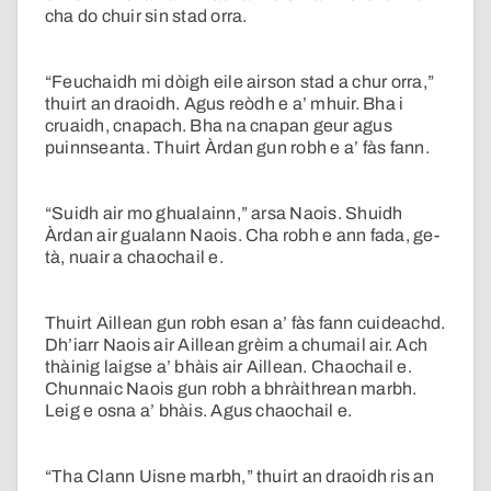
cha do chuir sin stad orra.
“Feuchaidh mi dòigh eile airson stad a chur orra,”
thuirt an draoidh. Agus reòdh e a’ mhuir. Bha i
cruaidh, cnapach. Bha na cnapan geur agus
puinnseanta. Thuirt Àrdan gun robh e a’ fàs fann.
“Suidh air mo ghualainn,” arsa Naois. Shuidh
Àrdan air gualann Naois. Cha robh e ann fada, ge-
tà, nuair a chaochail e.
Thuirt Aillean gun robh esan a’ fàs fann cuideachd.
Dh’iarr Naois air Aillean grèim a chumail air. Ach
thàinig laigse a’ bhàis air Aillean. Chaochail e.
Chunnaic Naois gun robh a bhràithrean marbh.
Leig e osna a’ bhàis. Agus chaochail e.
“Tha Clann Uisne marbh,” thuirt an draoidh ris an