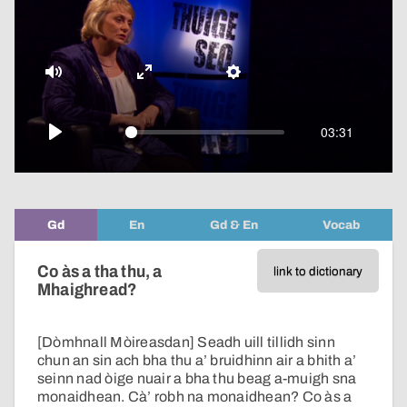
pop-
over
video
Mute
Enter
Settings
fullscreen
03:31
Play
Gd
En
Gd & En
Vocab
Co às a tha thu, a
link to dictionary
Mhaighread?
[Dòmhnall Mòireasdan] Seadh uill tillidh sinn
chun an sin ach bha thu a’ bruidhinn air a bhith a’
seinn nad òige nuair a bha thu beag a-muigh sna
monaidhean. Cà’ robh na monaidhean? Co às a