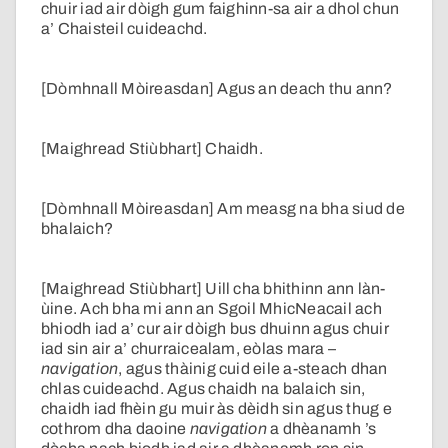
chuir iad air dòigh gum faighinn-sa air a dhol chun
a’ Chaisteil cuideachd.
[Dòmhnall Mòireasdan] Agus an deach thu ann?
[Maighread Stiùbhart] Chaidh.
[Dòmhnall Mòireasdan] Am measg na bha siud de
bhalaich?
[Maighread Stiùbhart] Uill cha bhithinn ann làn-
ùine. Ach bha mi ann an Sgoil MhicNeacail ach
bhiodh iad a’ cur air dòigh bus dhuinn agus chuir
iad sin air a’ churraicealam, eòlas mara –
navigation
, agus thàinig cuid eile a-steach dhan
chlas cuideachd. Agus chaidh na balaich sin,
chaidh iad fhèin gu muir às dèidh sin agus thug e
cothrom dha daoine
navigation
a dhèanamh ’s