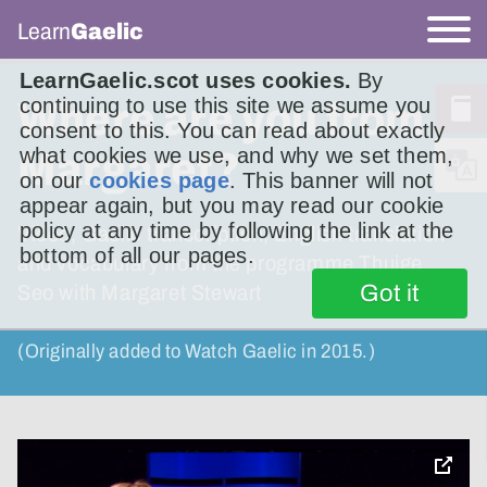
Learn
Gaelic
LearnGaelic.scot uses cookies.
By
continuing to use this site we assume you
Where are you from
consent to this. You can read about exactly
what cookies we use, and why we set them,
Margaret?
on our
cookies page
. This banner will not
appear again, but you may read our cookie
policy at any time by following the link at the
Video, Gaelic transcription, English translation
bottom of all our pages.
and vocabulary from the programme Thuige
Got it
Seo with Margaret Stewart
(Originally added to Watch Gaelic in 2015.)
toggle