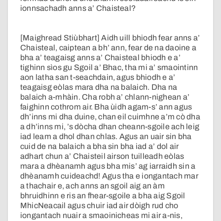
ionnsachadh anns a’ Chaisteal?
[Maighread Stiùbhart] Aidh uill bhiodh fear anns a’
Chaisteal, caiptean a bh’ ann, fear de na daoine a
bha a’ teagaisg anns a’ Chaisteal bhiodh e a’
tighinn sìos gu Sgoil a’ Bhac, tha mi a’ smaointinn
aon latha san t-seachdain, agus bhiodh e a’
teagaisg eòlas mara dha na balaich. Dha na
balaich a-mhàin. Cha robh a’ chlann-nighean a’
faighinn cothrom air. Bha ùidh agam-s’ ann agus
dh’inns mi dha duine, chan eil cuimhne a’m cò dha
a dh’inns mi, ’s dòcha dhan cheann-sgoile ach leig
iad leam a dhol dhan chlas. Agus an uair sin bha
cuid de na balaich a bha sin bha iad a’ dol air
adhart chun a’ Chaisteil airson tuilleadh eòlas
mara a dhèanamh agus bha mis’ ag iarraidh sin a
dhèanamh cuideachd! Agus tha e iongantach mar
a thachair e, ach anns an sgoil aig an àm
bhruidhinn e ris an fhear-sgoile a bha aig Sgoil
MhicNeacail agus chuir iad air dòigh rud cho
iongantach nuair a smaoinicheas mi air a-nis,