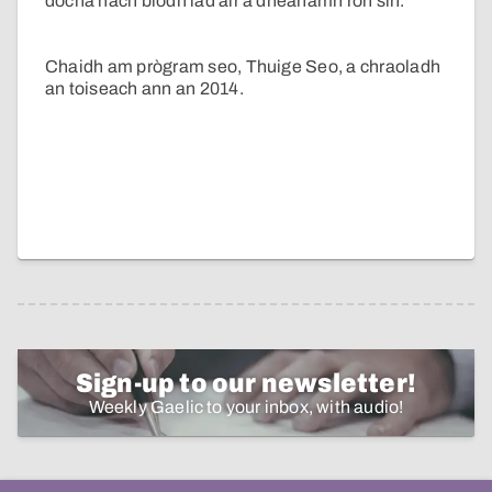
dòcha nach biodh iad air a dhèanamh ron sin.
Chaidh am prògram seo, Thuige Seo, a chraoladh
an toiseach ann an 2014.
Sign-up to our newsletter!
Weekly Gaelic to your inbox, with audio!