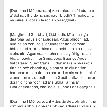
[Dòmhnall Mòireasdan] Ach bhiodh seòladairean
a’ dol nas fhaide na sin, nach biodh? Timcheall air
na sgìre, a’ dol air feadh an t-saoghail?
[Maighread Stiùbhart] Ò,bhiodh. M’ athair, gu
dearbha, agus a charaidean. Agus bhiodh iad,
nuair a bhiodh iad a’ cruinneachadh còmhla
bhiodh iad a’ bruidhinn mu dheidhinn a h-uile càil
a bha sin. Agus nuair a bha mise ag èirigh suas
bha àiteachan mar Singapore, Buenos Aires,
Valparaiso, Suez Canal, rudan mar sin bha iad a’
tighinn beò dhomh agus bha mi a’ cluinntinn
barrachd mu dheidhinn nan rudan sin na bha mi a’
cluinntinn mu dheidhinn na Gàidhealtachd ann an
dòigh oir cha robh iad a’ siubhail anns a’
Ghàidhealtachd, bha iad a’ siubhail an t-saoghail.
[Dòmhnall Mòireasdan] Agus gu dearbh, chuir thu
romhad a dhol a dhèanamh seòladaireachd is sin