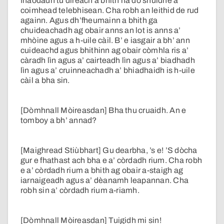
fhaodadh tu dìreach a bhith na do shuidhe a’
coimhead telebhisean. Cha robh an leithid de rud
againn. Agus dh’fheumainn a bhith ga
chuideachadh ag obair anns an lot is anns a’
mhòine agus a h-uile càil. B’ e iasgair a bh’ ann
cuideachd agus bhithinn ag obair còmhla ris a’
càradh lìn agus a’ cairteadh lìn agus a’ biadhadh
lìn agus a’ cruinneachadh a’ bhiadhaidh is h-uile
càil a bha sin.
[Dòmhnall Mòireasdan] Bha thu cruaidh. An e
tomboy a bh’ annad?
[Maighread Stiùbhart] Gu dearbha, ’s e! ’S dòcha
gur e fhathast ach bha e a’ còrdadh rium. Cha robh
e a’ còrdadh rium a bhith ag obair a-staigh ag
iarnaigeadh agus a’ dèanamh leapannan. Cha
robh sin a’ còrdadh rium a-riamh.
[Dòmhnall Mòireasdan] Tuigidh mi sin!