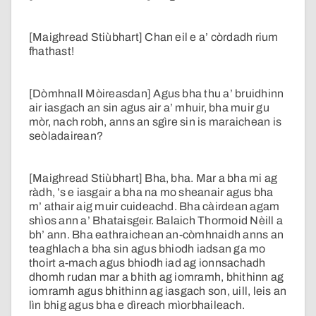
[Maighread Stiùbhart] Chan eil e a’ còrdadh rium
fhathast!
[Dòmhnall Mòireasdan] Agus bha thu a’ bruidhinn
air iasgach an sin agus air a’ mhuir, bha muir gu
mòr, nach robh, anns an sgìre sin is maraichean is
seòladairean?
[Maighread Stiùbhart] Bha, bha. Mar a bha mi ag
ràdh, ’s e iasgair a bha na mo sheanair agus bha
m’ athair aig muir cuideachd. Bha càirdean agam
shìos ann a’ Bhataisgeir. Balaich Thormoid Nèill a
bh’ ann. Bha eathraichean an-còmhnaidh anns an
teaghlach a bha sin agus bhiodh iadsan ga mo
thoirt a-mach agus bhiodh iad ag ionnsachadh
dhomh rudan mar a bhith ag iomramh, bhithinn ag
iomramh agus bhithinn ag iasgach son, uill, leis an
lìn bhig agus bha e dìreach mìorbhaileach.