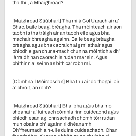
tha thu, a Mhaighread?
[Maighread Stiùbhart] Tha mi à Col Uarach air a’
Bhac, baile beag, brèagha. Tha mòinteach air aon
taobh is tha tràigh air an taobh eile agus bha
machair bhrèagha againn. Baile beag brèagha,
brèagha agus bha caoraich aig m’ athair agus
bhiodh e gan chur a-mach chun na mòintich a dh’
iàrraidh nan caorach is rudan mar sin. Agus
bhithinn a’ seinn as bith cà’ robh mi.
[Dòmhnall Mòireasdan] Bha thu air do thogail air
a’ chroit, an robh?
[Maighread Stiùbhart] Bha, bha agus bha mo
sheanair a’ fuireach còmhla rinn cuideachd agus
bhiodh esan ag ionnsachadh dhomh tòrr rudan
mun obair a bh’ againn ri dhèanamh.
Dh’fheumadh a h-uile duine cuideachadh. Chan