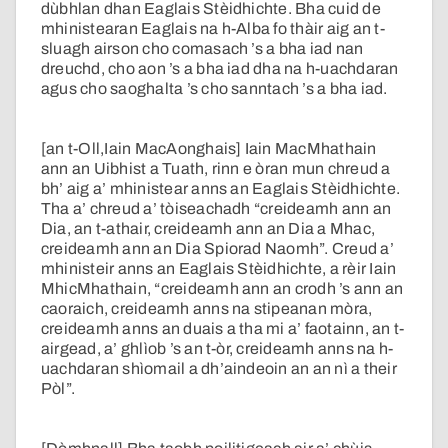
dùbhlan dhan Eaglais Stèidhichte. Bha cuid de
mhinistearan Eaglais na h-Alba fo thàir aig an t-
sluagh airson cho comasach ’s a bha iad nan
dreuchd, cho aon ’s a bha iad dha na h-uachdaran
agus cho saoghalta ’s cho sanntach ’s a bha iad.
[an t-Oll,Iain MacAonghais] Iain MacMhathain
ann an Uibhist a Tuath, rinn e òran mun chreud a
bh’ aig a’ mhinistear anns an Eaglais Stèidhichte.
Tha a’ chreud a’ tòiseachadh “creideamh ann an
Dia, an t-athair, creideamh ann an Dia a Mhac,
creideamh ann an Dia Spiorad Naomh”. Creud a’
mhinisteir anns an Eaglais Stèidhichte, a rèir Iain
MhicMhathain, “creideamh ann an crodh ’s ann an
caoraich, creideamh anns na stipeanan mòra,
creideamh anns an duais a tha mi a’ faotainn, an t-
airgead, a’ ghlìob ’s an t-òr, creideamh anns na h-
uachdaran shìomail a dh’aindeoin an an nì a their
Pòl”.