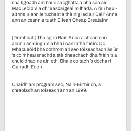
cha tigeadh am baile saoghalta a bha seo air
MacLeòid ’s a dh’ easbaigeal ro fhada. A rèir beul-
aithris ’s ann le tuchairt a thàinig iad air Bail’ Anna
ann an ceann a tuath Eilean Cheap Breatainn.
[Dòmhnall] Tha sgìre Bail’ Anna a cheart cho
àlainn an-diugh ’s a bha i nan latha fhèin. Do
MhacLeòid bha cothrom an seo tòiseachadh às ùr
’s coimhearsnachd a stèidheachadh dha fhèin ’s a
chuid dhaoine air leth. Bha e coltach ’s dòcha ri
Gàrradh Eden.
Chaidh am prògram seo, Na h-Eilthirich, a
chraoladh an toiseach ann an 1999.