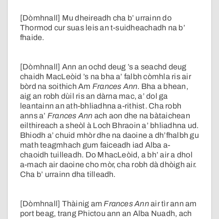
[Dòmhnall] Mu dheireadh cha b’ urrainn do
Thormod cur suas leis an t-suidheachadh na b’
fhaide.
[Dòmhnall] Ann an ochd deug ’s a seachd deug
chaidh MacLeòid ’s na bha a’ falbh còmhla ris air
bòrd na soithich Am
Frances Ann
. Bha a bhean,
aig an robh dùil ris an dàrna mac, a’ dol ga
leantainn an ath-bhliadhna a-rithist. Cha robh
anns a’
Frances Ann
ach aon dhe na bàtaichean
eilthireach a sheòl à Loch Bhraoin a’ bhliadhna ud.
Bhiodh a’ chuid mhòr dhe na daoine a dh’fhalbh gu
math teagmhach gum faiceadh iad Alba a-
chaoidh tuilleadh. Do MhacLeòid, a bh’ air a dhol
a-mach air daoine cho mòr, cha robh dà dhòigh air.
Cha b’ urrainn dha tilleadh.
[Dòmhnall] Thàinig am
Frances Ann
air tìr ann am
port beag, trang Phictou ann an Alba Nuadh, ach