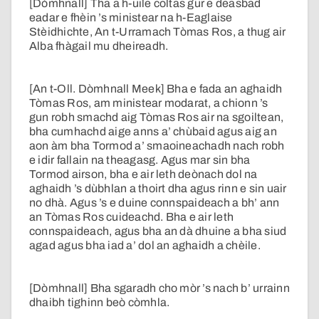
[Dòmhnall] Tha a h-uile coltas gur e deasbad
eadar e fhèin ’s ministear na h-Eaglaise
Stèidhichte, An t-Urramach Tòmas Ros, a thug air
Alba fhàgail mu dheireadh.
[An t-Oll. Dòmhnall Meek] Bha e fada an aghaidh
Tòmas Ros, am ministear modarat, a chionn ’s
gun robh smachd aig Tòmas Ros air na sgoiltean,
bha cumhachd aige anns a’ chùbaid agus aig an
aon àm bha Tormod a’ smaoineachadh nach robh
e idir fallain na theagasg. Agus mar sin bha
Tormod airson, bha e air leth deònach dol na
aghaidh ’s dùbhlan a thoirt dha agus rinn e sin uair
no dhà. Agus ’s e duine connspaideach a bh’ ann
an Tòmas Ros cuideachd. Bha e air leth
connspaideach, agus bha an dà dhuine a bha siud
agad agus bha iad a’ dol an aghaidh a chèile.
[Dòmhnall] Bha sgaradh cho mòr ’s nach b’ urrainn
dhaibh tighinn beò còmhla.