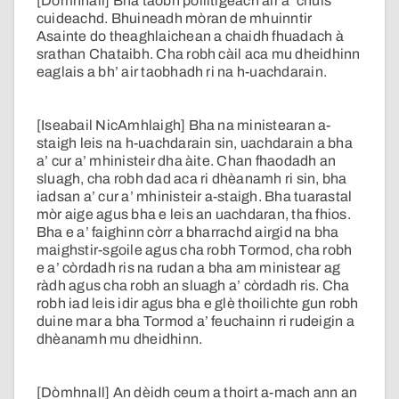
[Dòmhnall] Bha taobh poilitigeach air a’ chùis
cuideachd. Bhuineadh mòran de mhuinntir
Asainte do theaghlaichean a chaidh fhuadach à
srathan Chataibh. Cha robh càil aca mu dheidhinn
eaglais a bh’ air taobhadh ri na h-uachdarain.
[Iseabail NicAmhlaigh] Bha na ministearan a-
staigh leis na h-uachdarain sin, uachdarain a bha
a’ cur a’ mhinisteir dha àite. Chan fhaodadh an
sluagh, cha robh dad aca ri dhèanamh ri sin, bha
iadsan a’ cur a’ mhinisteir a-staigh. Bha tuarastal
mòr aige agus bha e leis an uachdaran, tha fhios.
Bha e a’ faighinn còrr a bharrachd airgid na bha
maighstir-sgoile agus cha robh Tormod, cha robh
e a’ còrdadh ris na rudan a bha am ministear ag
ràdh agus cha robh an sluagh a’ còrdadh ris. Cha
robh iad leis idir agus bha e glè thoilichte gun robh
duine mar a bha Tormod a’ feuchainn ri rudeigin a
dhèanamh mu dheidhinn.
[Dòmhnall] An dèidh ceum a thoirt a-mach ann an