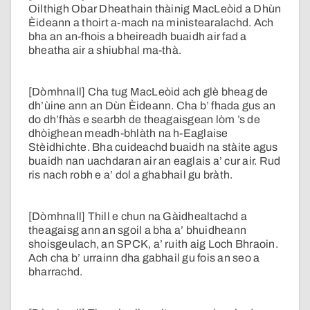
Oilthigh Obar Dheathain thàinig MacLeòid a Dhùn
Èideann a thoirt a-mach na ministearalachd. Ach
bha an an-fhois a bheireadh buaidh air fad a
bheatha air a shiubhal ma-thà.
[Dòmhnall] Cha tug MacLeòid ach glè bheag de
dh’ùine ann an Dùn Èideann. Cha b’ fhada gus an
do dh’fhàs e searbh de theagaisgean lòm ’s de
dhòighean meadh-bhlàth na h-Eaglaise
Stèidhichte. Bha cuideachd buaidh na stàite agus
buaidh nan uachdaran air an eaglais a’ cur air. Rud
ris nach robh e a’ dol a ghabhail gu bràth.
[Dòmhnall] Thill e chun na Gàidhealtachd a
theagaisg ann an sgoil a bha a’ bhuidheann
shoisgeulach, an SPCK, a’ ruith aig Loch Bhraoin.
Ach cha b’ urrainn dha gabhail gu fois an seo a
bharrachd.