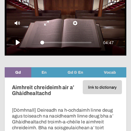
pop-
over
video
Mute
Enter
Settings
fullscreen
04:47
Play
Gd
En
Gd & En
Vocab
Aimhreit chreideimh air a’
link to dictionary
Ghàidhealtachd
[Dòmhnall] Deireadh na h-ochdaimh linne deug
agus toiseach na naoidheamh linne deug bha a’
Ghàidhealtachd troimh-a-chèile le aimhreit
chreideimh. Bha na soisgeulaichean a’ toirt