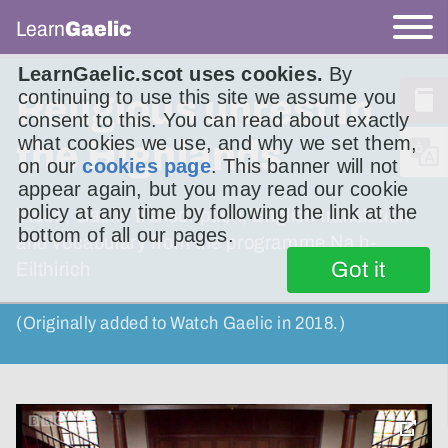
Learn
Gaelic
LearnGaelic.scot uses cookies.
By
continuing to use this site we assume you
Religious unrest in
consent to this. You can read about exactly
what cookies we use, and why we set them,
the Highlands
on our
cookies page
. This banner will not
appear again, but you may read our cookie
policy at any time by following the link at the
Video, Gaelic transcription, English translation
bottom of all our pages.
and vocabulary from the programme Na h-
Got it
Eilthirich
(Originally added to Watch Gaelic in 2018.)
toggle