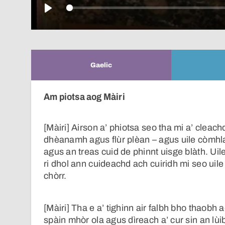
Play
Gaelic
Am piotsa aog Màiri
[Màiri] Airson a’ phiotsa seo tha mi a’ cleachd
dhèanamh agus flùr plèan – agus uile còmhla
agus an treas cuid de phinnt uisge blàth. Ui
ri dhol ann cuideachd ach cuiridh mi seo uile
chòrr.
[Màiri] Tha e a’ tighinn air falbh bho thaobh 
spàin mhòr ola agus dìreach a’ cur sin an lùib