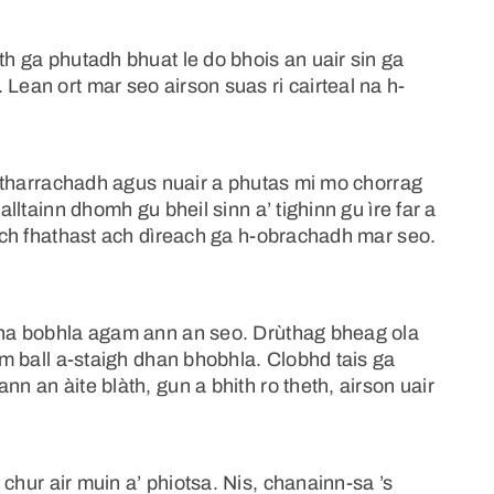
th ga phutadh bhuat le do bhois an uair sin ga
Lean ort mar seo airson suas ri cairteal na h-
r atharrachadh agus nuair a phutas mi mo chorrag
alltainn dhomh gu bheil sinn a’ tighinn gu ìre far a
leach fhathast ach dìreach ga h-obrachadh mar seo.
 Tha bobhla agam ann an seo. Drùthag bheag ola
 Am ball a-staigh dhan bhobhla. Clobhd tais ga
nn an àite blàth, gun a bhith ro theth, airson uair
 chur air muin a’ phiotsa. Nis, chanainn-sa ’s