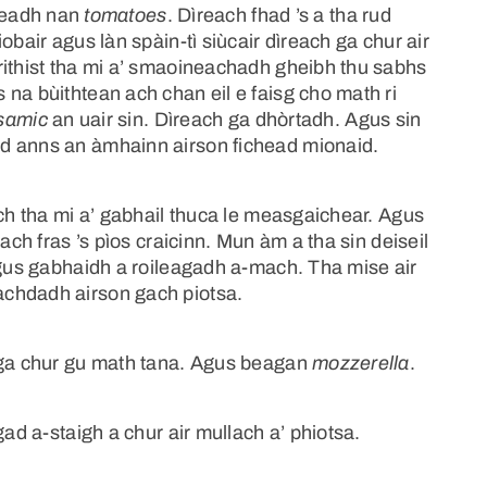
 feadh nan
tomatoes
. Dìreach fhad ’s a tha rud
obair agus làn spàin-tì siùcair dìreach ga chur air
rithist tha mi a’ smaoineachadh gheibh thu sabhs
na bùithtean ach chan eil e faisg cho math ri
samic
an uair sin. Dìreach ga dhòrtadh. Agus sin
d anns an àmhainn airson fichead mionaid.
ich tha mi a’ gabhail thuca le measgaichear. Agus
ach fras ’s pìos craicinn. Mun àm a tha sin deiseil
agus gabhaidh a roileagadh a-mach. Tha mise air
chdadh airson gach piotsa.
h ga chur gu math tana. Agus beagan
mozzerella
.
gad a-staigh a chur air mullach a’ phiotsa.