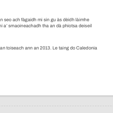
n seo ach fàgaidh mi sin gu às dèidh làimhe
i a’ smaoineachadh tha an dà phiotsa deiseil
an toiseach ann an 2013. Le taing do Caledonia