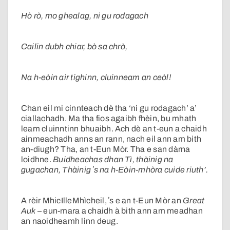
Hò rò, mo ghealag, ni gu rodagach
Cailin dubh chiar, bò sa chrò,
Na h-eòin air tighinn, cluinneam an ceòl!
Chan eil mi cinnteach dè tha ‘ni gu rodagach’ a’
ciallachadh. Ma tha fios agaibh fhèin, bu mhath
leam cluinntinn bhuaibh. Ach dè an t-eun a chaidh
ainmeachadh anns an rann, nach eil ann am bith
an-diugh? Tha, an t-Eun Mòr. Tha e san dàrna
loidhne.
Buidheachas dhan Tì, thàinig na
gugachan, Thàinig ʼs na h-Eòin-mhòra cuide riuth’.
A rèir MhicIlleMhìcheil, ʼs e an t-Eun Mòr an
Great
Auk
– eun-mara a chaidh à bith ann am meadhan
an naoidheamh linn deug.