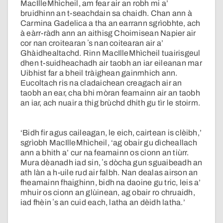
MacIlleMhìcheil, am fear air an robh mi a’
bruidhinn an t-seachdain sa chaidh. Chan ann à
Carmina Gadelica a tha an earrann sgrìobhte, ach
à eàrr-ràdh ann an aithisg Choimisean Napier air
cor nan croitearan ʼs nan coitearan air a’
Ghàidhealtachd. Rinn MacIlleMhìcheil tuairisgeul
dhen t-suidheachadh air taobh an iar eileanan mar
Uibhist far a bheil tràighean gainmhich ann.
Eucoltach ris na cladaichean creagach air an
taobh an ear, cha bhi mòran feamainn air an taobh
an iar, ach nuair a thig brùchd dhith gu tìr le stoirm.
‘Bidh fir agus caileagan, le eich, cairtean is clèibh,’
sgrìobh MacIlleMhìcheil, ‘ag obair gu dìcheallach
ann a bhith a’ cur na feamainn os cionn an tiùrr.
Mura dèanadh iad sin, ʼs dòcha gun sguaibeadh an
ath làn a h-uile rud air falbh. Nan dealas airson an
fheamainn fhaighinn, bidh na daoine gu tric, leis a’
mhuir os cionn an glùinean, ag obair ro chruaidh,
iad fhèin ʼs an cuid each, latha an dèidh latha.’