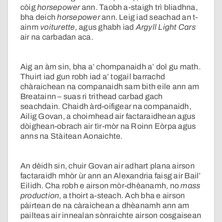
còig
horsepower
ann. Taobh a-staigh trì bliadhna,
bha deich
horsepower
ann. Leig iad seachad an t-
ainm
voiturette,
agus ghabh iad
Argyll Light Cars
air na carbadan aca.
Aig an àm sin, bha a’ chompanaidh a’ dol gu math.
Thuirt iad gun robh iad a’ togail barrachd
chàraichean na companaidh sam bith eile ann am
Breatainn – suas ri trithead carbad gach
seachdain. Chaidh àrd-oifigear na companaidh,
Ailig Govan, a choimhead air factaraidhean agus
dòighean-obrach air tìr-mòr na Roinn Eòrpa agus
anns na Stàitean Aonaichte.
An dèidh sin, chuir Govan air adhart plana airson
factaraidh mhòr ùr ann an Alexandria faisg air Bail’
Eilidh. Cha robh e airson mòr-dhèanamh, no
mass
production
, a thoirt a-steach. Ach bha e airson
pàirtean de na càraichean a dhèanamh ann am
pailteas air innealan sònraichte airson cosgaisean