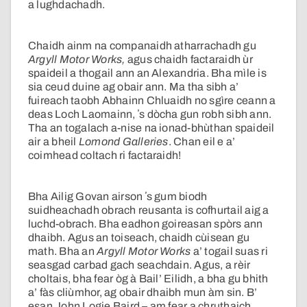
a lughdachadh.
Chaidh ainm na companaidh atharrachadh gu
Argyll Motor Works,
agus chaidh factaraidh ùr
spaideil a thogail ann an Alexandria. Bha mìle is
sia ceud duine ag obair ann. Ma tha sibh a’
fuireach taobh Abhainn Chluaidh no sgìre ceann a
deas Loch Laomainn, ʼs dòcha gun robh sibh ann.
Tha an togalach a-nise na ionad-bhùthan spaideil
air a bheil
Lomond Galleries
. Chan eil e a’
coimhead coltach ri factaraidh!
Bha Ailig Govan airson ʼs gum biodh
suidheachadh obrach reusanta is cofhurtail aig a
luchd-obrach. Bha eadhon goireasan spòrs ann
dhaibh. Agus an toiseach, chaidh cùisean gu
math. Bha an
Argyll Motor Works
a’ togail suas ri
seasgad carbad gach seachdain. Agus, a rèir
choltais, bha fear òg à Bail’ Eilidh, a bha gu bhith
a’ fàs cliùmhor, ag obair dhaibh mun àm sin. B’
esan John Logie Baird – am fear a chruthaich