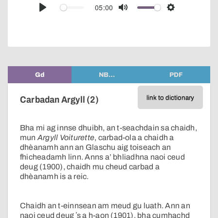
audio
05:00
Play
Mute
Settings
player
Gd
NB…
PDF
link to dictionary
Carbadan Argyll (2)
Bha mi ag innse dhuibh, an t-seachdain sa chaidh,
mun
Argyll Voiturette
, carbad-ola a chaidh a
dhèanamh ann an Glaschu aig toiseach an
fhicheadamh linn. Anns a’ bhliadhna naoi ceud
deug (1900), chaidh mu cheud carbad a
dhèanamh is a reic.
Chaidh an t-einnsean am meud gu luath. Ann an
naoi ceud deug ʼs a h-aon (1901), bha cumhachd