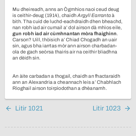
Mu dheireadh, anns an Ògmhios naoi ceud deug
is ceithir-deug (1914), chaidh
Argyll Earranta
à
bith. Tha cuid de luchd-eachdraidh dhen bheachd,
nan robh iad air cumail a’ dol airson dà mhìos eile,
gun robh iad air cùmhnantan mòra fhaighinn
.
Carson? Uill, thòisich a’ Chiad Chogadh an uair
sin, agus bha iarrtas mòr ann airson charbadan-
ola de gach seòrsa thairis air na ceithir bliadhna
an dèidh sin.
An àite carbadan a thogail, chaidh an fhactaraidh
ann an Alexandria a cheannach leis a’ Chabhlach
Rìoghail airson toirpìodothan a dhèanamh.
Litir 1021
Litir 1023