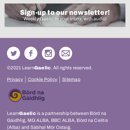
Sign-up to our newsletter!
Weekly Gaelic to your inbox, with audio!
©2021 Learn
Gaelic
. All rights reserved.
Privacy
Cookie Policy
Sitemap
Learn
Gaelic
is a partnership between Bòrd na
Gàidhlig, MG ALBA, BBC ALBA, Bòrd na Ceiltis
(Alba) and Sàbhal Mòr Ostaig.