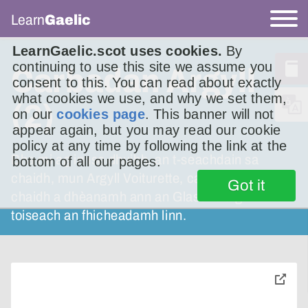
Learn
Gaelic
LearnGaelic.scot uses cookies.
By
continuing to use this site we assume you
Carbadan Argyll
consent to this. You can read about exactly
what cookies we use, and why we set them,
(2)
on our
cookies page
. This banner will not
appear again, but you may read our cookie
policy at any time by following the link at the
Bha mi ag innse dhuibh, an t-seachdain sa
bottom of all our pages.
chaidh, mun Argyll Voiturette, carbad-ola a
Got it
chaidh a dhèanamh ann an Glaschu aig
toiseach an fhicheadamh linn.
toggle
pop-
over