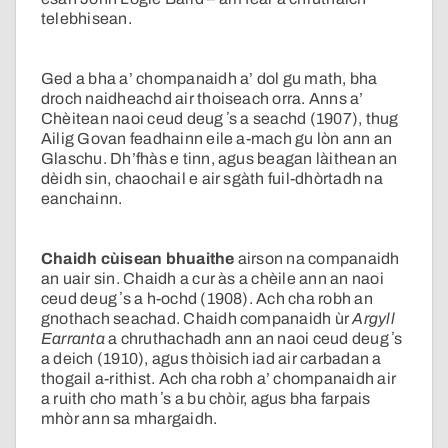
telebhisean.
Ged a bha a’ chompanaidh a’ dol gu math, bha
droch naidheachd air thoiseach orra. Anns a’
Chèitean naoi ceud deug ʼs a seachd (1907), thug
Ailig Govan feadhainn eile a-mach gu lòn ann an
Glaschu. Dh’fhàs e tinn, agus beagan làithean an
dèidh sin, chaochail e air sgàth fuil-dhòrtadh na
eanchainn.
Chaidh cùisean bhuaithe
airson na companaidh
an uair sin. Chaidh a cur às a chèile ann an naoi
ceud deug ʼs a h-ochd (1908). Ach cha robh an
gnothach seachad. Chaidh companaidh ùr
Argyll
Earranta
a chruthachadh ann an naoi ceud deug ʼs
a deich (1910), agus thòisich iad air carbadan a
thogail a-rithist. Ach cha robh a’ chompanaidh air
a ruith cho math ʼs a bu chòir, agus bha farpais
mhòr ann sa mhargaidh.