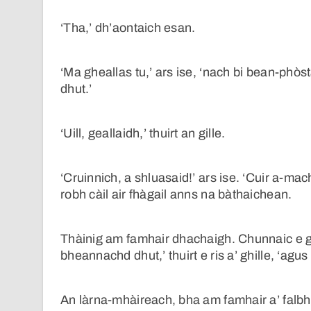
‘Tha,’ dh’aontaich esan.
‘Ma gheallas tu,’ ars ise, ‘nach bi bean-phò
dhut.’
‘Uill, geallaidh,’ thuirt an gille.
‘Cruinnich, a shluasaid!’ ars ise. ‘Cuir a-
robh càil air fhàgail anns na bàthaichean.
Thàinig am famhair dhachaigh. Chunnaic e 
bheannachd dhut,’ thuirt e ris a’ ghille, ‘ag
An làrna-mhàireach, bha am famhair a’ falbh d