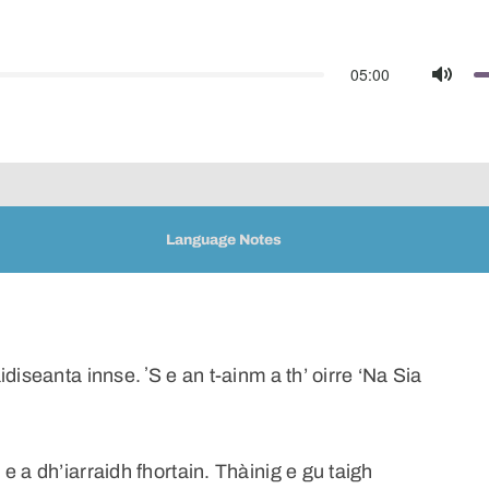
05:00
Mute
Language Notes
diseanta innse. ʼS e an t-ainm a th’ oirre ‘Na Sia
 a dh’iarraidh fhortain. Thàinig e gu taigh