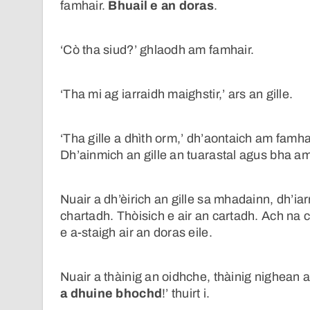
famhair.
Bhuail e an doras
.
‘Cò tha siud?’ ghlaodh am famhair.
‘Tha mi ag iarraidh maighstir,’ ars an gille.
‘Tha gille a dhìth orm,’ dh’aontaich am famhai
Dh’ainmich an gille an tuarastal agus bha am 
Nuair a dh’èirich an gille sa mhadainn, dh’i
chartadh. Thòisich e air an cartadh. Ach na 
e a-staigh air an doras eile.
Nuair a thàinig an oidhche, thàinig nighean 
a dhuine bhochd
!’ thuirt i.