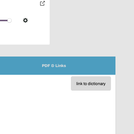
toggle
pop-
over
audio
Settings
player
PDF & Links
link to dictionary