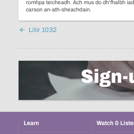
romhpa teicheadh. Ach mus do dh’fhalbh iad,
carson an-ath-sheachdain.
Litir 1032
Sign-
Learn
Watch & Liste