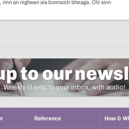
 rinn an nighean sia bonnaich bheaga. Chì sinn
up to our newsl
Weekly Gaelic to your inbox, with audio!
n
Reference
How & W