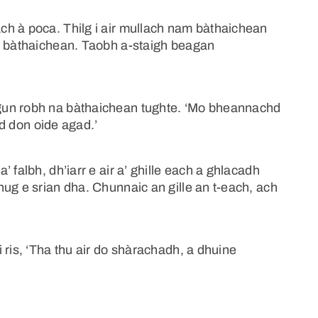
h à poca. Thilg i air mullach nam bàthaichean
am bàthaichean. Taobh a-staigh beagan
gun robh na bàthaichean tughte. ‘Mo bheannachd
hd don oide agad.’
 falbh, dh’iarr e air a’ ghille each a ghlacadh
ug e srian dha. Chunnaic an gille an t-each, ach
 ris, ‘Tha thu air do shàrachadh, a dhuine