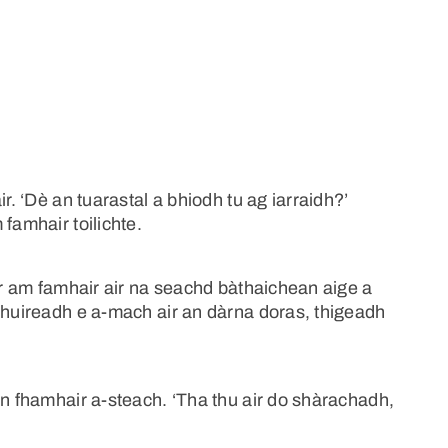
r. ‘Dè an tuarastal a bhiodh tu ag iarraidh?’
famhair toilichte.
arr am famhair air na seachd bàthaichean aige a
chuireadh e a-mach air an dàrna doras, thigeadh
an fhamhair a-steach. ‘Tha thu air do shàrachadh,