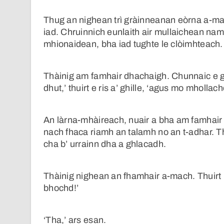
Thug an nighean trì gràinneanan eòrna a-mac
iad. Chruinnich eunlaith air mullaichean n
mhionaidean, bha iad tughte le clòimhteach.
Thàinig am famhair dhachaigh. Chunnaic e 
dhut,’ thuirt e ris a’ ghille, ‘agus mo mhollac
An làrna-mhàireach, nuair a bha am famhair a’
nach fhaca riamh an talamh no an t-adhar. Th
cha b’ urrainn dha a ghlacadh.
Thàinig nighean an fhamhair a-mach. Thuirt i
bhochd!’
‘Tha,’ ars esan.