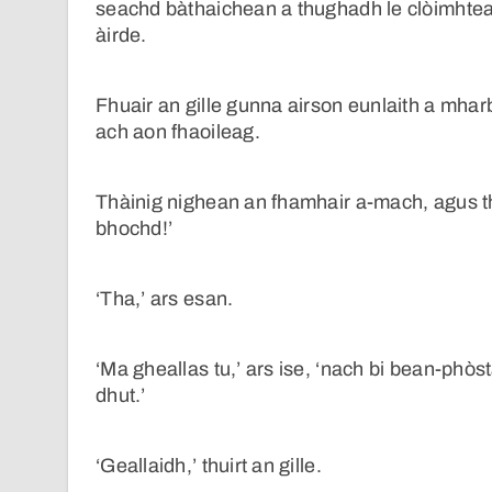
seachd bàthaichean a thughadh le clòimhteach
àirde.
Fhuair an gille gunna airson eunlaith a mhar
ach aon fhaoileag.
Thàinig nighean an fhamhair a-mach, agus thu
bhochd!’
‘Tha,’ ars esan.
‘Ma gheallas tu,’ ars ise, ‘nach bi bean-phò
dhut.’
‘Geallaidh,’ thuirt an gille.