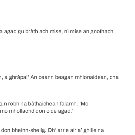
sta agad gu bràth ach mise, nì mise an gnothach
mach, a ghràpa!’ An ceann beagan mhionaidean, cha
gun robh na bàthaichean falamh. ‘Mo
us mo mhollachd don oide agad.’
on bheinn-sheilg. Dh’iarr e air a’ ghille na