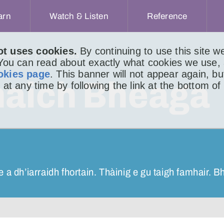
arn
Watch & Listen
Reference
ot uses cookies.
By continuing to use this site 
ACHAIDH
LITIR 1033
 You can read about exactly what cookies we use,
okies page
. This banner will not appear again, b
naich Bheaga
 at any time by following the link at the bottom of
a dh’iarraidh fhortain. Thàinig e gu taigh famhair. Bh