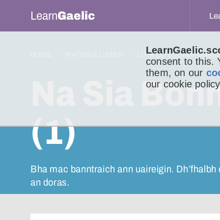
Learn
Gaelic
Le
LearnGaelic.sc
HOME
WATCH & LISTEN
LITIR DO LUCHD-IONNS
consent to this.
them, on our
co
Na Sia Bon
our cookie policy
(1)
Bha mac banntraich ann uaireigin. Dh’fhalbh e 
an doras.