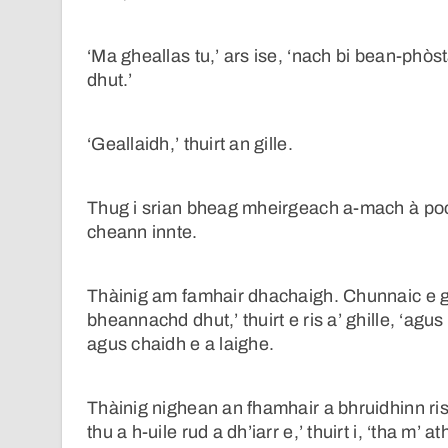
‘Ma gheallas tu,’ ars ise, ‘nach bi bean-phò
dhut.’
‘Geallaidh,’ thuirt an gille.
Thug i srian bheag mheirgeach a-mach à poca.
cheann innte.
Thàinig am famhair dhachaigh. Chunnaic e gun
bheannachd dhut,’ thuirt e ris a’ ghille, ‘a
agus chaidh e a laighe.
Thàinig nighean an fhamhair a bhruidhinn ris
thu a h-uile rud a dh’iarr e,’ thuirt i, ‘tha m’