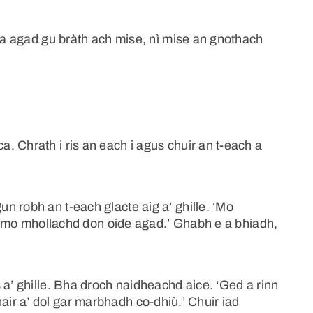
sta agad gu bràth ach mise, nì mise an gnothach
 Chrath i ris an each i agus chuir an t-each a
 robh an t-each glacte aig a’ ghille. ‘Mo
gus mo mhollachd don oide agad.’ Ghabh e a bhiadh,
 a’ ghille. Bha droch naidheachd aice. ‘Ged a rinn
 athair a’ dol gar marbhadh co-dhiù.’ Chuir iad