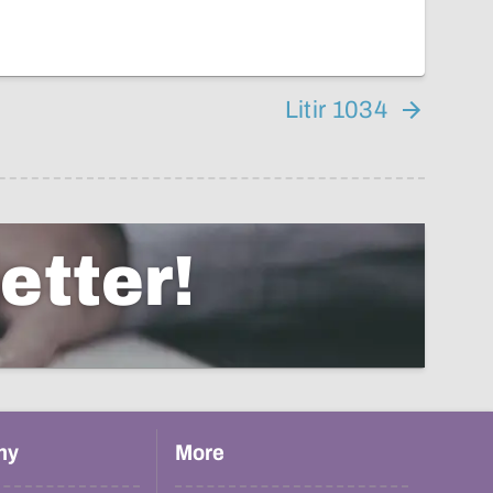
Litir 1034
etter!
hy
More