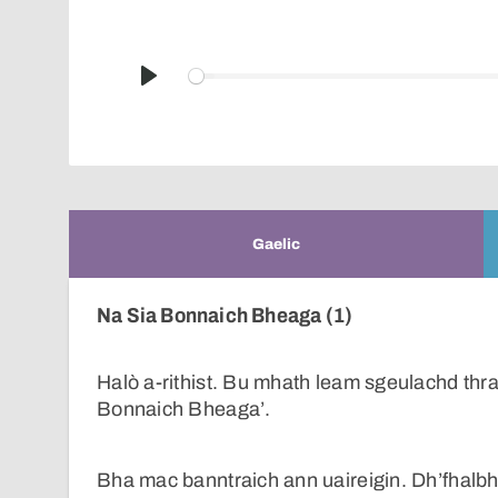
Play
Gaelic
Na Sia Bonnaich Bheaga (1)
Halò a-rithist. Bu mhath leam sgeulachd thrai
Bonnaich Bheaga’.
Bha mac banntraich ann uaireigin. Dh’fhalbh e