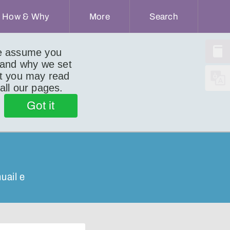
How & Why
More
Search
we assume you
 and why we set
ut you may read
 all our pages.
Got it
uail e