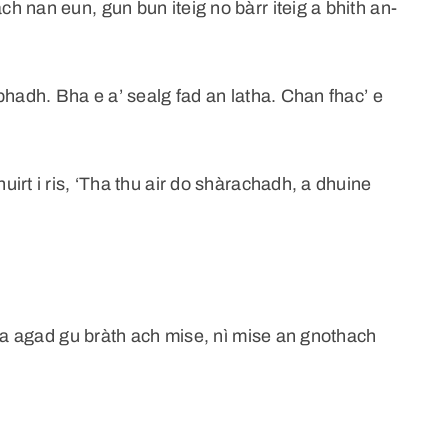
 nan eun, gun bun iteig no bàrr iteig a bhith an-
bhadh. Bha e a’ sealg fad an latha. Chan fhac’ e
irt i ris, ‘Tha thu air do shàrachadh, a dhuine
sta agad gu bràth ach mise, nì mise an gnothach