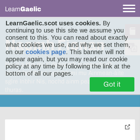
Learn
Gaelic
LearnGaelic.scot uses cookies.
By
continuing to use this site we assume you
consent to this. You can read about exactly
Naomh Fìonan
what cookies we use, and why we set them,
on our
cookies page
. This banner will not
appear again, but you may read our cookie
Nuair a bha mi a’ dèanamh rannsachadh
policy at any time by following the link at the
airson leabhar a sgrìobh mi mu Ainmean-àite
bottom of all our pages.
sgìre Inbhir Nis, nochd ainm pears-eaglais dà
Got it
thuras.
toggle
pop-
over