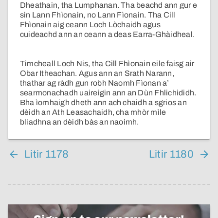
Dheathain, tha Lumphanan. Tha beachd ann gur e
sin Lann Fhìonain, no Lann Fìonain. Tha Cill
Fhìonain aig ceann Loch Lòchaidh agus
cuideachd ann an ceann a deas Earra-Ghàidheal.
Timcheall Loch Nis, tha Cill Fhìonain eile faisg air
Obar Itheachan. Agus ann an Srath Narann,
thathar ag ràdh gun robh Naomh Fìonan a’
searmonachadh uaireigin ann an Dùn Fhlichididh.
Bha ìomhaigh dheth ann ach chaidh a sgrios an
dèidh an Ath Leasachaidh, cha mhòr mìle
bliadhna an dèidh bàs an naoimh.
Litir 1178
Litir 1180