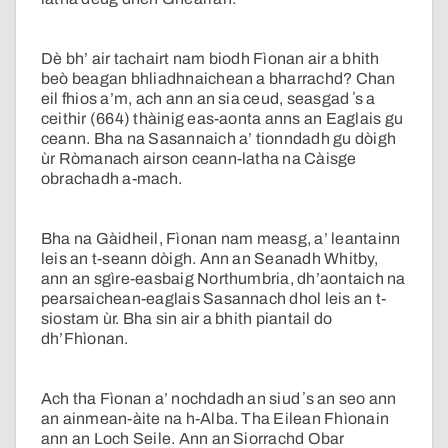
Dè bh’ air tachairt nam biodh Fìonan air a bhith
beò beagan bhliadhnaichean a bharrachd? Chan
eil fhios a’m, ach ann an sia ceud, seasgad ʼs a
ceithir (664) thàinig eas-aonta anns an Eaglais gu
ceann. Bha na Sasannaich a’ tionndadh gu dòigh
ùr Ròmanach airson ceann-latha na Càisge
obrachadh a-mach.
Bha na Gàidheil, Fìonan nam measg, a’ leantainn
leis an t-seann dòigh. Ann an Seanadh Whitby,
ann an sgìre-easbaig Northumbria, dh’aontaich na
pearsaichean-eaglais Sasannach dhol leis an t-
siostam ùr. Bha sin air a bhith piantail do
dh’Fhìonan.
Ach tha Fìonan a’ nochdadh an siud ʼs an seo ann
an ainmean-àite na h-Alba. Tha Eilean Fhìonain
ann an Loch Seile. Ann an Siorrachd Obar