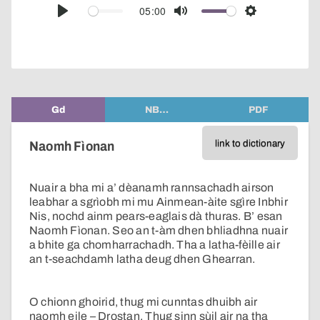
audio
05:00
Play
Mute
Settings
player
Gd
NB…
PDF
link to dictionary
Naomh Fìonan
Nuair a bha mi a’ dèanamh rannsachadh airson
leabhar a sgrìobh mi mu Ainmean-àite sgìre Inbhir
Nis, nochd ainm pears-eaglais dà thuras. B’ esan
Naomh Fìonan. Seo an t-àm dhen bhliadhna nuair
a bhite ga chomharrachadh. Tha a latha-fèille air
an t-seachdamh latha deug dhen Ghearran.
O chionn ghoirid, thug mi cunntas dhuibh air
naomh eile – Drostan. Thug sinn sùil air na tha