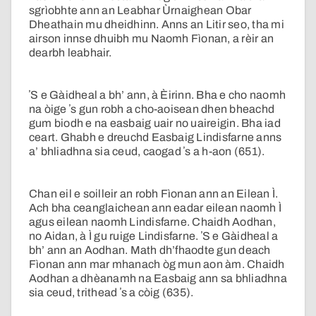
sgrìobhte ann an Leabhar Ùrnaighean Obar
Dheathain mu dheidhinn. Anns an Litir seo, tha mi
airson innse dhuibh mu Naomh Fìonan, a rèir an
dearbh leabhair.
ʼS e Gàidheal a bh’ ann, à Èirinn. Bha e cho naomh
na òige ʼs gun robh a cho-aoisean dhen bheachd
gum biodh e na easbaig uair no uaireigin. Bha iad
ceart. Ghabh e dreuchd Easbaig Lindisfarne anns
a’ bhliadhna sia ceud, caogad ʼs a h-aon (651).
Chan eil e soilleir an robh Fìonan ann an Eilean Ì.
Ach bha ceanglaichean ann eadar eilean naomh Ì
agus eilean naomh Lindisfarne. Chaidh Aodhan,
no Aidan, à Ì gu ruige Lindisfarne. ʼS e Gàidheal a
bh’ ann an Aodhan. Math dh’fhaodte gun deach
Fìonan ann mar mhanach òg mun aon àm. Chaidh
Aodhan a dhèanamh na Easbaig ann sa bhliadhna
sia ceud, trithead ʼs a còig (635).