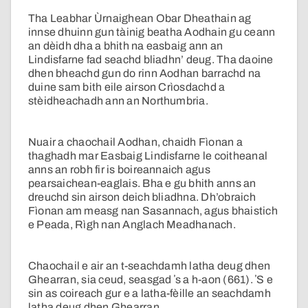
Tha Leabhar Ùrnaighean Obar Dheathain ag
innse dhuinn gun tàinig beatha Aodhain gu ceann
an dèidh dha a bhith na easbaig ann an
Lindisfarne fad seachd bliadhn’ deug. Tha daoine
dhen bheachd gun do rinn Aodhan barrachd na
duine sam bith eile airson Crìosdachd a
stèidheachadh ann an Northumbria.
Nuair a chaochail Aodhan, chaidh Fìonan a
thaghadh mar Easbaig Lindisfarne le coitheanal
anns an robh fir is boireannaich agus
pearsaichean-eaglais. Bha e gu bhith anns an
dreuchd sin airson deich bliadhna. Dh’obraich
Fìonan am measg nan Sasannach, agus bhaistich
e Peada, Rìgh nan Anglach Meadhanach.
Chaochail e air an t-seachdamh latha deug dhen
Ghearran, sia ceud, seasgad ʼs a h-aon (661). ʼS e
sin as coireach gur e a latha-fèille an seachdamh
latha deug dhen Ghearran.