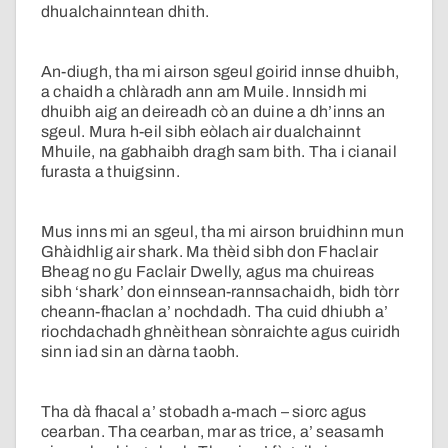
dhualchainntean dhith.
An-diugh, tha mi airson sgeul goirid innse dhuibh,
a chaidh a chlàradh ann am Muile. Innsidh mi
dhuibh aig an deireadh cò an duine a dh’inns an
sgeul. Mura h-eil sibh eòlach air dualchainnt
Mhuile, na gabhaibh dragh sam bith. Tha i cianail
furasta a thuigsinn.
Mus inns mi an sgeul, tha mi airson bruidhinn mun
Ghàidhlig air shark. Ma thèid sibh don Fhaclair
Bheag no gu Faclair Dwelly, agus ma chuireas
sibh ‘shark’ don einnsean-rannsachaidh, bidh tòrr
cheann-fhaclan a’ nochdadh. Tha cuid dhiubh a’
riochdachadh ghnèithean sònraichte agus cuiridh
sinn iad sin an dàrna taobh.
Tha dà fhacal a’ stobadh a-mach – siorc agus
cearban. Tha cearban, mar as trice, a’ seasamh