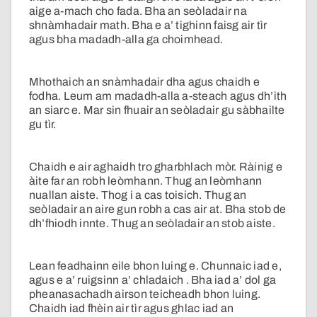
aige a-mach cho fada. Bha an seòladair na
shnàmhadair math. Bha e a’ tighinn faisg air tìr
agus bha madadh-alla ga choimhead.
Mhothaich an snàmhadair dha agus chaidh e
fodha. Leum am madadh-alla a-steach agus dh’ith
an siarc e. Mar sin fhuair an seòladair gu sàbhailte
gu tìr.
Chaidh e air aghaidh tro gharbhlach mòr. Ràinig e
àite far an robh leòmhann. Thug an leòmhann
nuallan aiste. Thog i a cas toisich. Thug an
seòladair an aire gun robh a cas air at. Bha stob de
dh’fhiodh innte. Thug an seòladair an stob aiste.
Lean feadhainn eile bhon luing e. Chunnaic iad e,
agus e a’ ruigsinn a’ chladaich . Bha iad a’ dol ga
pheanasachadh airson teicheadh bhon luing.
Chaidh iad fhèin air tìr agus ghlac iad an