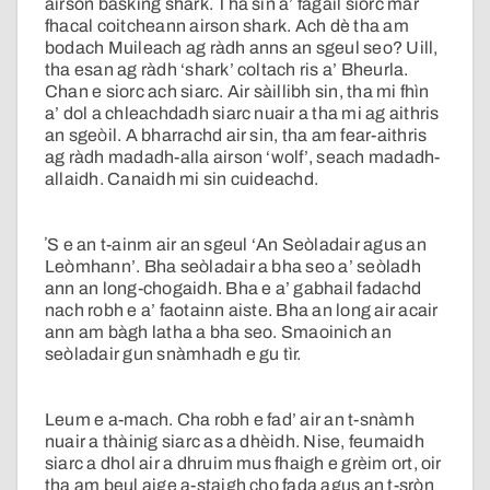
airson basking shark. Tha sin a’ fàgail siorc mar
fhacal coitcheann airson shark. Ach dè tha am
bodach Muileach ag ràdh anns an sgeul seo? Uill,
tha esan ag ràdh ‘shark’ coltach ris a’ Bheurla.
Chan e siorc ach siarc. Air sàillibh sin, tha mi fhìn
a’ dol a chleachdadh siarc nuair a tha mi ag aithris
an sgeòil. A bharrachd air sin, tha am fear-aithris
ag ràdh madadh-alla airson ‘wolf’, seach madadh-
allaidh. Canaidh mi sin cuideachd.
ʼS e an t-ainm air an sgeul ‘An Seòladair agus an
Leòmhann’. Bha seòladair a bha seo a’ seòladh
ann an long-chogaidh. Bha e a’ gabhail fadachd
nach robh e a’ faotainn aiste. Bha an long air acair
ann am bàgh latha a bha seo. Smaoinich an
seòladair gun snàmhadh e gu tìr.
Leum e a-mach. Cha robh e fad’ air an t-snàmh
nuair a thàinig siarc as a dhèidh. Nise, feumaidh
siarc a dhol air a dhruim mus fhaigh e grèim ort, oir
tha am beul aige a-staigh cho fada agus an t-sròn