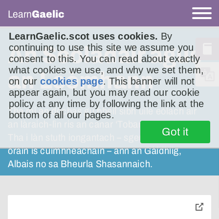
Learn
Gaelic
LearnGaelic.scot uses cookies.
By
continuing to use this site we assume you
An Seòladair agus
consent to this. You can read about exactly
what cookies we use, and why we set them,
an Leòmhann
on our
cookies page
. This banner will not
appear again, but you may read our cookie
policy at any time by following the link at the
Tha mi an dòchas gu bheil sibh uile eòlach air
bottom of all our pages.
an làraich-lìn ris an canar ‘Tobar an Dualchais’.
Got it
Tha i làn stuth iongantach – sgeulachdan is
òrain is cuimhneachain – ann an Gàidhlig,
Albais no sa Bheurla Shasannaich.
toggle
pop-