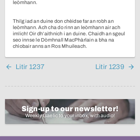
leòmhann.
Thilg iad an duine don chèidse far an robh an
leòmhann. Ach cha do rinn an leòmhann air ach
imlich! Oir dh’aithnich i an duine. Chaidh an sgeul
seo innse le Dòmhnall MacPhàrlain a bha na
chìobair anns an Ros Mhuileach.
Litir 1237
Litir 1239
Sign-up to our newsletter!
Weekly Gaelic to your inbox, with audio!