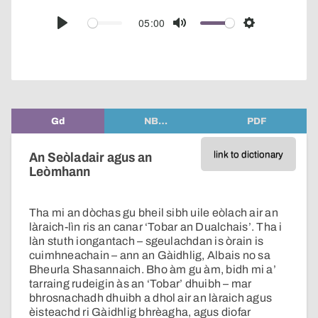
over
audio
05:00
Play
Mute
Settings
player
Gd
NB…
PDF
link to dictionary
An Seòladair agus an
Leòmhann
Tha mi an dòchas gu bheil sibh uile eòlach air an
làraich-lìn ris an canar ‘Tobar an Dualchais’. Tha i
làn stuth iongantach – sgeulachdan is òrain is
cuimhneachain – ann an Gàidhlig, Albais no sa
Bheurla Shasannaich. Bho àm gu àm, bidh mi a’
tarraing rudeigin às an ‘Tobar’ dhuibh – mar
bhrosnachadh dhuibh a dhol air an làraich agus
èisteachd ri Gàidhlig bhrèagha, agus diofar