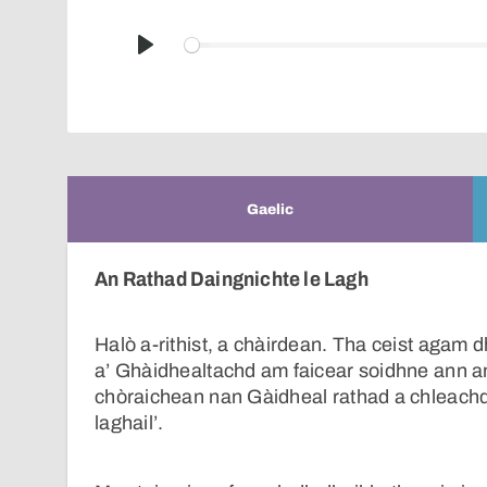
Play
Gaelic
An Rathad Daingnichte le Lagh
Halò a-rithist, a chàirdean. Tha ceist agam d
a’ Ghàidhealtachd am faicear soidhne ann a
chòraichean nan Gàidheal rathad a chleachda
laghail’.