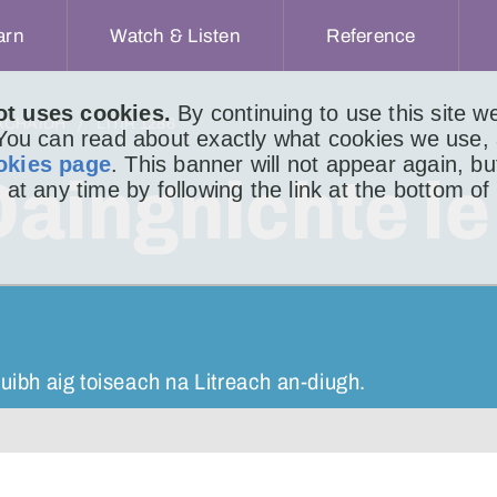
arn
Watch & Listen
Reference
ot uses cookies.
By continuing to use this site 
ACHAIDH
LITIR 1286
 You can read about exactly what cookies we use,
okies page
. This banner will not appear again, b
aingnichte le
 at any time by following the link at the bottom of
huibh aig toiseach na Litreach an-diugh.