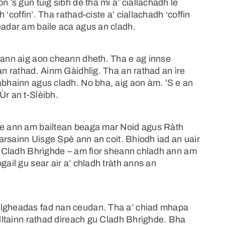
n ’s gun tuig sibh dè tha mi a’ ciallachadh le
h ‘coffin’. Tha rathad-ciste a’ ciallachadh ‘coffin
eadar am baile aca agus an cladh.
s ann aig aon cheann dheth. Tha e ag innse
an rathad. Ainm Gàidhlig. Tha an rathad an ìre
abhainn agus cladh. No bha, aig aon àm. ’S e an
Ùr an t-Slèibh.
ine ann am bailtean beaga mar Noid agus Ràth
 tarsainn Uisge Spè ann an coit. Bhiodh iad an uair
ge Cladh Bhrìghde – am fìor sheann chladh ann am
gail gu sear air a’ chladh tràth anns an
ilgheadas fad nan ceudan. Tha a’ chiad mhapa
ealltainn rathad dìreach gu Cladh Bhrìghde. Bha