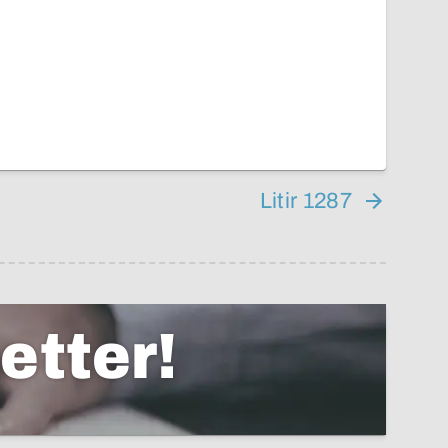
Litir 1287
etter!