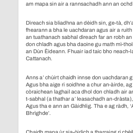
am mapa sin air a rannsachadh ann an ochd
Dìreach sia bliadhna an dèidh sin, ge-tà, dh’
fhearann a bha le uachdaran agus air a ruit
an tuathanach sabhal dìreach far an robh an 
don chladh agus bha daoine gu math mì-thoili
an Dùn Èideann. Fhuair iad taic bho neach-
Cattanach.
Anns a’ chùirt chaidh innse don uachdaran gu
Agus bha aige ri soidhne a chur an-àirde, ag
còraichean laghail aca dhol don chladh air an
t-sabhal (a thathar a’ leasachadh an-dràsta),
Agus tha e ann an Gàidhlig. Tha e ag ràdh, 
Bhrìghde’.
Chaidh mapa ùr sia-òirlich a tharraing ri ch