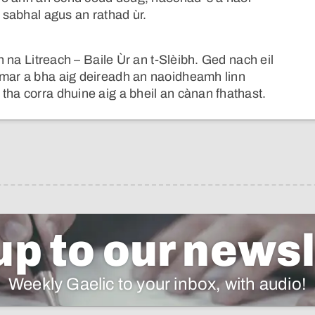
n sabhal agus an rathad ùr.
ch na Litreach – Baile Ùr an t-Slèibh. Ged nach eil
 mar a bha aig deireadh an naoidheamh linn
tha corra dhuine aig a bheil an cànan fhathast.
up to our newsl
Weekly Gaelic to your inbox, with audio!