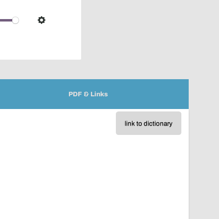
pop-
over
audio
Settings
player
PDF & Links
link to dictionary