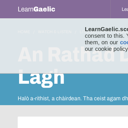
Learn
Gaelic
Le
LearnGaelic.sc
HOME
WATCH & LISTEN
LITIR DO LUCHD-IONNS
consent to this.
them, on our
co
An Rathad D
our cookie policy
Lagh
Halò a-rithist, a chàirdean. Tha ceist agam d