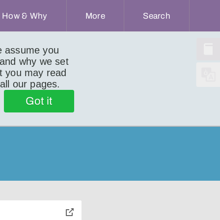
How & Why
More
Search
we assume you
 and why we set
ut you may read
 all our pages.
Got it
toggle