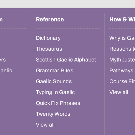
n
Reference
How & W
Dictionary
Why is Gae
r
Thesaurus
Reasons t
ers
Scottish Gaelic Alphabet
Mythbuste
aelic
Grammar Bites
Pathways
Gaelic Sounds
Course Fi
Typing in Gaelic
View all
Quick Fix Phrases
Twenty Words
View all