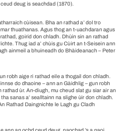
 ceud deug is seachdad (1870).
atharraich cùisean. Bha an rathad a’ dol tro
h mar thuathanas. Agus thog an t-uachdaran agus
rathad, goirid don chladh. Dhùin sin an rathad
chte. Thug iad a’ chùis gu Cùirt an t-Seisein ann
lagh ainmeil a bhuineadh do Bhàideanach – Peter
n robh aige ri rathad eile a thogail don chladh.
 innse do dhaoine – ann an Gàidhlig – gun robh
 rathad ùr. An-diugh, mu cheud slat gu siar air an
 tha sanas a’ sealltainn na slighe ùir don chladh.
‘An Rathad Daingnichte le Lagh gu Cladh
èile ann an ochd ceud deug, naochad ’s a naoi