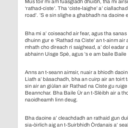
Mus toir mi am fuasgladh dhuibh, tha mi airso
‘rathad-ciste’. Tha ‘ciste-laighe’ a’ ciallachad
road’. ’S e sin slighe a ghabhadh na daoine 
Bha mi a’ coiseachd air fear, agus tha sana
dhuinn gur e ‘Rathad na Ciste’ an t-ainm air 
mhath cho dìreach ri saighead, a’ dol eadar 
abhainn Uisge Spè, agus ’s e am baile Baile 
Anns an t-seann aimsir, nuair a bhiodh dao
Liath a’ bàsachadh, bha an cuirp air an toirt
sin air an giùlan air Rathad na Ciste gu rui
Beannchar. Bha Baile Ùr an t-Slèibh air a tho
naoidheamh linn deug.
Bha daoine a’ cleachdadh an rathaid gun du
sia-òirlich aig an t-Suirbhidh Òrdanais a’ s