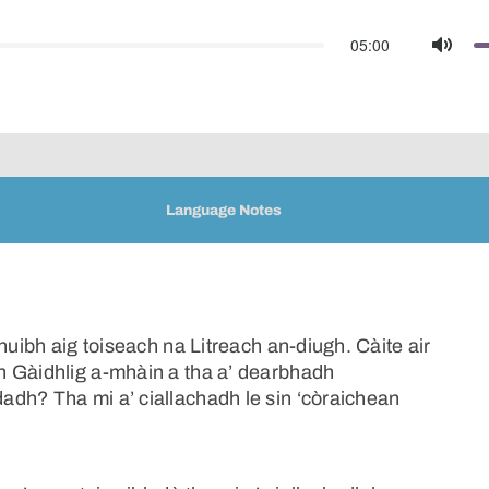
05:00
Mute
Language Notes
huibh aig toiseach na Litreach an-diugh. Càite air
n Gàidhlig a-mhàin a tha a’ dearbhadh
dh? Tha mi a’ ciallachadh le sin ‘còraichean