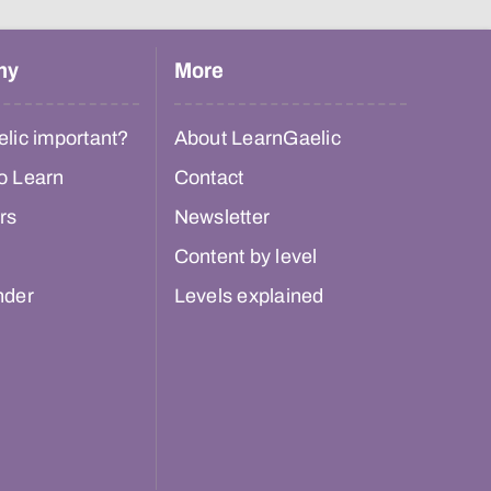
hy
More
lic important?
About LearnGaelic
o Learn
Contact
rs
Newsletter
Content by level
nder
Levels explained