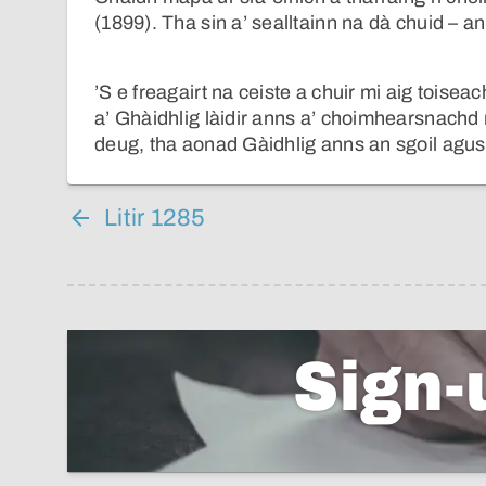
(1899). Tha sin a’ sealltainn na dà chuid – a
’S e freagairt na ceiste a chuir mi aig toisea
a’ Ghàidhlig làidir anns a’ choimhearsnachd
deug, tha aonad Gàidhlig anns an sgoil agus 
Litir 1285
Sign-