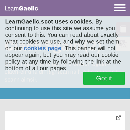
Learn
Gaelic
LearnGaelic.scot uses cookies.
By
continuing to use this site we assume you
consent to this. You can read about exactly
Clach Sgàin (2)
what cookies we use, and why we set them,
on our
cookies page
. This banner will not
appear again, but you may read our cookie
policy at any time by following the link at the
Bha mi ag innse dhuibh mu Chlach Sgàin –
bottom of all our pages.
clach-chrùnaidh Rìghrean na h-Alba anns an t-
Got it
seann aimsir.
toggle
pop-
over