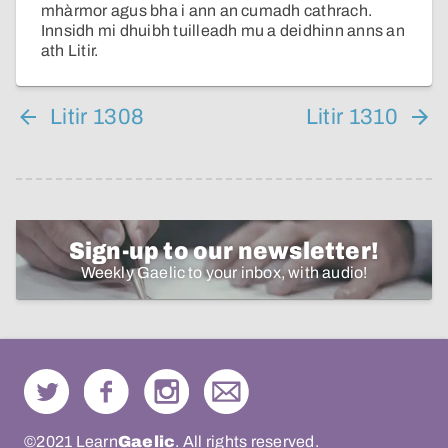
mhàrmor agus bha i ann an cumadh cathrach.
Innsidh mi dhuibh tuilleadh mu a deidhinn anns an
ath Litir.
Litir 1308
Litir 1310
Sign-up to our newsletter!
Weekly Gaelic to your inbox, with audio!
©2021 Learn
Gaelic
. All rights reserved.