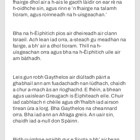
fhairge dhol air a h-ais le gaoth làidir on ear rè na
h-oidhche sin, agus rinn e ’n fhairge na talamh
tioram, agus roinneadh na h-uisgeachan.’
Bha na h-Èiphitich pìos air dheireadh air clann
Israeil. Ach lean iad orra, a-steach gu meadhan na
fairge, a bh’ air a dhol tioram. Thill na h-
uisgeachan orra agus bha na h-Èiphitich uile air
am bàthadh.
Leis gun robh Gaythelos air diùltadh pàirt a
ghabhail ann am fuadachadh nan Iùdhach, chaidh
a chur a-mach às an rìoghachd. E fhèin, a bhean
agus uaislean Greugach is Èiphiteach eile. Chuir
iad cabhlach ri chèile agus dh’fhalbh iad airson
tìrean ùra a lorg. Bha Gaythelos na cheannard
orra. Bha iad ann an Afraga greis. An uair sin,
chaidh iad a-null don Spàinn.
Bidh cuimhne agaibh gur e Scota a bh’ air bean