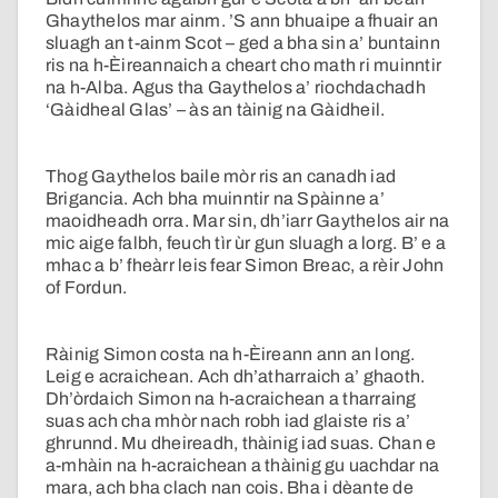
Ghaythelos mar ainm. ’S ann bhuaipe a fhuair an
sluagh an t-ainm Scot – ged a bha sin a’ buntainn
ris na h-Èireannaich a cheart cho math ri muinntir
na h-Alba. Agus tha Gaythelos a’ riochdachadh
‘Gàidheal Glas’ – às an tàinig na Gàidheil.
Thog Gaythelos baile mòr ris an canadh iad
Brigancia. Ach bha muinntir na Spàinne a’
maoidheadh orra. Mar sin, dh’iarr Gaythelos air na
mic aige falbh, feuch tìr ùr gun sluagh a lorg. B’ e a
mhac a b’ fheàrr leis fear Simon Breac, a rèir John
of Fordun.
Ràinig Simon costa na h-Èireann ann an long.
Leig e acraichean. Ach dh’atharraich a’ ghaoth.
Dh’òrdaich Simon na h-acraichean a tharraing
suas ach cha mhòr nach robh iad glaiste ris a’
ghrunnd. Mu dheireadh, thàinig iad suas. Chan e
a-mhàin na h-acraichean a thàinig gu uachdar na
mara, ach bha clach nan cois. Bha i dèante de