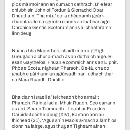
pìos màrmoir ann an cumadh cathrach. B’ e fear
dhiubh sin John of Fordun à Siorrachd Obar
Dheathain. Tha mi a’ dol a dhèanamh geàrr-
chunntas de na sgrìobh e anns an leabhar aige
Chronica Gentis Scotorum anns a’ cheathramh
linn deug.
Nuair a bha Maois beò, chaidh mac aig Rìgh
Greugach a chur a-mach às an dùthaich aige. B’
esan Gaythelos. Fhuair e comraich anns an Èiphit.
Phòs e Scota, nighean Pharaoh. Ge-tà, cha do
ghabh e pàirt ann an sgiùrsadh nan Iùdhach thar
na Mara Ruaidh. Dhiùlt e.
Bha clann Israeil a’ teicheadh bho armailt
Pharaoh. Ràinig iad a’ Mhuir Ruadh. Seo earrann
às an t-Seann Tiomnadh – Leabhar Ecsodus,
Caibideil ceithir-deug (XIV), Earrann aon air
fhichead (21). ‘Agus shìn Maois a-mach a làmh os
cionn na fairge, agus thug an Tighearn air an