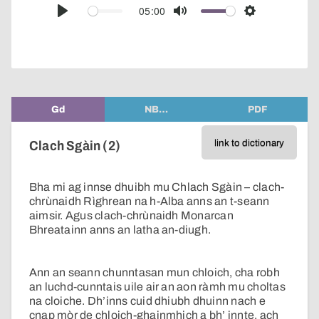
audio
05:00
Play
Mute
Settings
player
Gd
NB…
PDF
link to dictionary
Clach Sgàin (2)
Bha mi ag innse dhuibh mu Chlach Sgàin – clach-
chrùnaidh Rìghrean na h-Alba anns an t-seann
aimsir. Agus clach-chrùnaidh Monarcan
Bhreatainn anns an latha an-diugh.
Ann an seann chunntasan mun chloich, cha robh
an luchd-cunntais uile air an aon ràmh mu choltas
na cloiche. Dh’inns cuid dhiubh dhuinn nach e
cnap mòr de chloich-ghainmhich a bh’ innte, ach