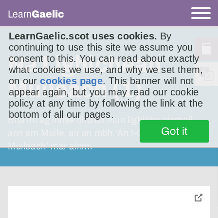
Learn
Gaelic
LearnGaelic.scot uses cookies.
By
continuing to use this site we assume you
Na Lighichean
consent to this. You can read about exactly
what cookies we use, and why we set them,
on our
cookies page
. This banner will not
Muileach (1)
appear again, but you may read our cookie
policy at any time by following the link at the
bottom of all our pages.
Bha mi ag innse dhuibh mun lighiche ainmeil
Got it
ann am Muile, air an robh ‘An t-Ollamh
Muileach’ mar ainm.
toggle
pop-
over