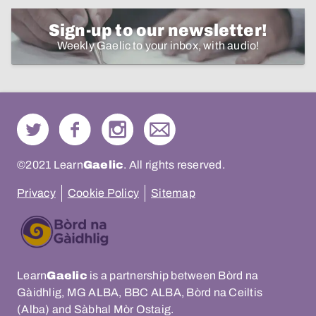
Sign-up to our newsletter!
Weekly Gaelic to your inbox, with audio!
©2021 Learn
Gaelic
. All rights reserved.
Privacy
Cookie Policy
Sitemap
Learn
Gaelic
is a partnership between Bòrd na
Gàidhlig, MG ALBA, BBC ALBA, Bòrd na Ceiltis
(Alba) and Sàbhal Mòr Ostaig.