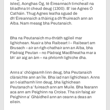
Isles
], Aonghas Òg, tè Èireannach timcheall na
bliadhna trì cheud deug (1300). B’ ise Agnes Ó
Catháin. Thug Agnes leatha sguad de
dh’Èireannaich a thàinig a dh’fhuireach ann an
Alba. Nam measg bha Peutanaich.
Bha na Peutanaich mu-thràth sgileil mar
lighichean. Nuair a bha Raibeart I – Raibeart am
Brusach – air an rìgh-chathair ann an Alba, bha
Pàdraig Peutan – no Pàdraig MacBheatha mar a
bh’ air aig an àm – na phrìomh lighiche dha.
Anns a’ chòigeamh linn deug, bha Peutanaich
clàraichte ann an Ìle. Bha iad nan lighichean. Anns
an t-siathamh linn deug, bha lighichean
Peutanach a’ fuireach ann am Muile. Bha fearann
aca ann am Peighinn na Croise. Tha sin faisg air
Peighinn a’ Ghàidheil ann an ceann a deas an
eilein.