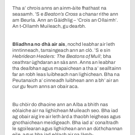
Tha a’ chrois anns an ainm-àite fhathast na
seasamh. ’S e
Beaton’s Cross
a chanar rithe ann
am Beurla. Ann an Gàidhlig – ‘Crois an Ollaimh’.
An t-Ollamh Muileach, gu dearbh.
Bliadhna no dhà air ais
, nochd leabhar air leth
inntinneach, tarraingeach ann an clò. ’S e sin
Hebridean Healers: The Beatons of Mull
; bha
ceathrar ùghdaran an sàs ann. Anns an leabhar
tha dealbhan agus mapaichean a tha a’ sealltainn
far an robh leas luibheach nan lighichean. Bha na
Peutanaich a’ cinneadh luibhean ann a bh’ air an
cur gu feum anns an obair aca.
Bu chòir do dhaoine ann an Alba a bhith nas
eòlaiche air na lighichean Muileach seo. Bha iad
ag obair aig ìre air leth àrd a thaobh leigheas agus
gnothaichean meidigeach. Bha iad a’ conaltradh
le sgoilearan agus lighichean ann an dùthchannan
eile, agus bha iad eòlach air na làmh-