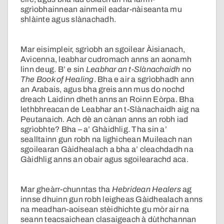
sgrìobhainnean ainmeil eadar-nàiseanta mu
shlàinte agus slànachadh.
Mar eisimpleir, sgrìobh an sgoilear Àisianach,
Avicenna, leabhar cudromach anns an aonamh
linn deug. B’ e sin
Leabhar an t-Slànachaidh
no
The Book of Healing
. Bha e air a sgrìobhadh ann
an Arabais, agus bha greis ann mus do nochd
dreach Laidinn dheth anns an Roinn Eòrpa. Bha
lethbhreacan de Leabhar an t-Slànachaidh aig na
Peutanaich. Ach dè an cànan anns an robh iad
sgrìobhte? Bha – a’ Ghàidhlig. Tha sin a’
sealltainn gun robh na lighichean Muileach nan
sgoilearan Gàidhealach a bha a’ cleachdadh na
Gàidhlig anns an obair agus sgoilearachd aca.
Mar gheàrr-chunntas tha
Hebridean Healers
ag
innse dhuinn gun robh leigheas Gàidhealach anns
na meadhan-aoisean stèidhichte gu mòr air na
seann teacsaichean clasaigeach à dùthchannan