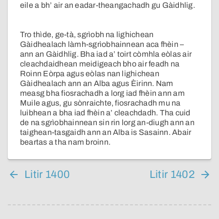
eile a bh’ air an eadar-theangachadh gu Gàidhlig.
Tro thìde, ge-tà, sgrìobh na lighichean
Gàidhealach làmh-sgrìobhainnean aca fhèin –
ann an Gàidhlig. Bha iad a’ toirt còmhla eòlas air
cleachdaidhean meidigeach bho air feadh na
Roinn Eòrpa agus eòlas nan lighichean
Gàidhealach ann an Alba agus Èirinn. Nam
measg bha fiosrachadh a lorg iad fhèin ann am
Muile agus, gu sònraichte, fiosrachadh mu na
luibhean a bha iad fhèin a’ cleachdadh. Tha cuid
de na sgrìobhainnean sin rin lorg an-diugh ann an
taighean-tasgaidh ann an Alba is Sasainn. Abair
beartas a tha nam broinn.
Litir 1400
Litir 1402