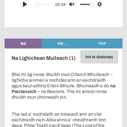
audio
05:09
Play
Mute
Settings
player
Gd
NB…
PDF
link to dictionary
Na Lighichean Muileach (1)
Bha mi ag innse dhuibh mun Ollamh Mhuileach –
lighiche ainmeil a nochdas ann an eachdraidh
agus beul-aithris Eilein Mhuile. Bhuineadh e do
na
Peutanaich
– na Beatons. Tha mi airson innse
dhuibh mun chinneadh sin.
Tha iad a’ nochdadh an toiseach ann an clàr
eachdraidh na h-Alba anns a’ cheathramh linn
deug. Phòs Triath nan Eilean [
The Lord of the