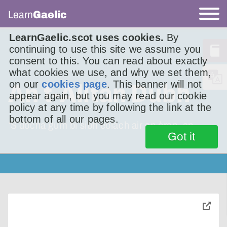
Learn
Gaelic
LearnGaelic.scot uses cookies.
By
continuing to use this site we assume you
consent to this. You can read about exactly
what cookies we use, and why we set them,
on our
cookies page
. This banner will not
An t-Alltan Dubh
appear again, but you may read our cookie
policy at any time by following the link at the
bottom of all our pages.
’S dòcha gum bi sibh eòlach air an òran, an
Got it
toggle
pop-
over