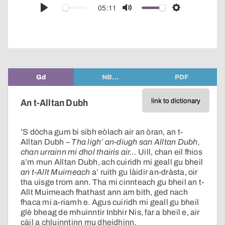
audio
05:11
Play
Mute
Settings
player
Gd
NB…
PDF
link to dictionary
An t-Alltan Dubh
’S dòcha gum bi sibh eòlach air an òran, an t-
Alltan Dubh
– Tha ligh’ an-diugh san Alltan Dubh,
chan urrainn mi dhol thairis air…
Uill, chan eil fhios
a’m mun Alltan Dubh, ach cuiridh mi geall gu bheil
an t-Allt Muirneach
a’ ruith gu làidir an-dràsta, oir
tha uisge trom ann. Tha mi cinnteach gu bheil an t-
Allt Muirneach fhathast ann am bith, ged nach
fhaca mi a-riamh e. Agus cuiridh mi geall gu bheil
glè bheag de mhuinntir Inbhir Nis, far a bheil e, air
càil a chluinntinn mu dheidhinn.