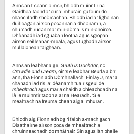
Anns an t-seann aimsir, bhiodh muinntir na
Gaidhealtachd a’ cur a’ mhurain gu feum de
chaochladh sheòrsachan. Bhiodh iad a’ fighe nan
duilleagan airson pocannan a dhèanamh, a
chumadh rudan mar min-eòrna is min-choirce.
Dhèanadh iad sguaban leotha agus sgìopan
airson seilleanan-meala, agus tughadh airson
mullaichean taighean.
Anns an leabhar aige,
Gruth is Uachdar
, no
Crowdie and Cream
, oir ’s e leabhar Beurla a bh’
ann, tha Fionnladh Dòmhnallach, Finlay J, mar a
chanadh iad ris, a’ dèanamh tuairisgeul de
mhealtrach
agus mar a chaidh a chleachdadh na
là le muinntir taobh siar na Hearadh. ’S e
mealtrach na freumaichean aig a’ mhuran.
Bhiodh aig Fionnladh òg ri falbh a-mach gach
Disathairne airson poca de mhealtrach a
chruinneachadh do mhàthair. Sin agus làn pheile