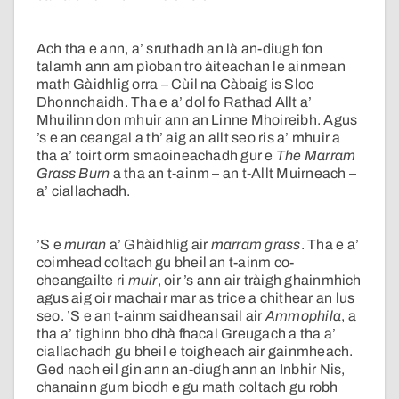
Ach tha e ann, a’ sruthadh an là an-diugh fon
talamh ann am pìoban tro àiteachan le ainmean
math Gàidhlig orra – Cùil na Càbaig is Sloc
Dhonnchaidh. Tha e a’ dol fo Rathad Allt a’
Mhuilinn don mhuir ann an Linne Mhoireibh. Agus
’s e an ceangal a th’ aig an allt seo ris a’ mhuir a
tha a’ toirt orm smaoineachadh gur e
The Marram
Grass Burn
a tha an t-ainm – an t-Allt Muirneach –
a’ ciallachadh.
’S e
muran
a’ Ghàidhlig air
marram grass
. Tha e a’
coimhead coltach gu bheil an t-ainm co-
cheangailte ri
muir
, oir ’s ann air tràigh ghainmhich
agus aig oir machair mar as trice a chithear an lus
seo. ’S e an t-ainm saidheansail air
Ammophila
, a
tha a’ tighinn bho dhà fhacal Greugach a tha a’
ciallachadh gu bheil e toigheach air gainmheach.
Ged nach eil gin ann an-diugh ann an Inbhir Nis,
chanainn gum biodh e gu math coltach gu robh