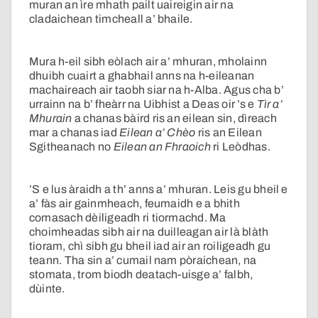
muran an ìre mhath pailt uaireigin air na
cladaichean timcheall a’ bhaile.
Mura h-eil sibh eòlach air a’ mhuran, mholainn
dhuibh cuairt a ghabhail anns na h-eileanan
machaireach air taobh siar na h-Alba. Agus cha b’
urrainn na b’ fheàrr na Uibhist a Deas oir ’s e
Tìr a’
Mhurain
a chanas bàird ris an eilean sin, dìreach
mar a chanas iad
Eilean a’ Chèo
ris an Eilean
Sgitheanach no
Eilean an Fhraoich
ri Leòdhas.
’S e lus àraidh a th’ anns a’ mhuran. Leis gu bheil e
a’ fàs air gainmheach, feumaidh e a bhith
comasach dèiligeadh ri tiormachd. Ma
choimheadas sibh air na duilleagan air là blàth
tioram, chì sibh gu bheil iad air an roiligeadh gu
teann. Tha sin a’ cumail nam pòraichean, na
stomata, trom biodh deatach-uisge a’ falbh,
dùinte.