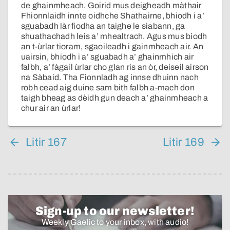
de ghainmheach. Goirid mus deigheadh màthair
Fhionnlaidh innte oidhche Shathairne, bhiodh i a’
sguabadh làr fiodha an taighe le siabann, ga
shuathachadh leis a’ mhealtrach. Agus mus biodh
an t-ùrlar tioram, sgaoileadh i gainmheach air. An
uairsin, bhiodh i a’ sguabadh a’ ghainmhich air
falbh, a’ fàgail ùrlar cho glan ris an òr, deiseil airson
na Sàbaid. Tha Fionnladh ag innse dhuinn nach
robh cead aig duine sam bith falbh a-mach don
taigh bheag as dèidh gun deach a’ ghainmheach a
chur air an ùrlar!
Litir 167
Litir 169
Sign-up to our newsletter!
Weekly Gaelic to your inbox, with audio!