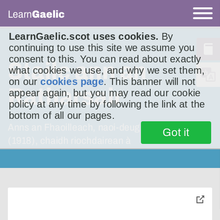
Learn
Gaelic
LearnGaelic.scot uses cookies.
By
continuing to use this site we assume you
consent to this. You can read about exactly
Stailc ann an
what cookies we use, and why we set them,
on our
cookies page
. This banner will not
Ratharsair
appear again, but you may read our cookie
policy at any time by following the link at the
bottom of all our pages.
Anns an Fhaoilleach, naoi-deug is ochd-deug
Got it
(1918), chaidh riochdairean à
toggle
pop-
over