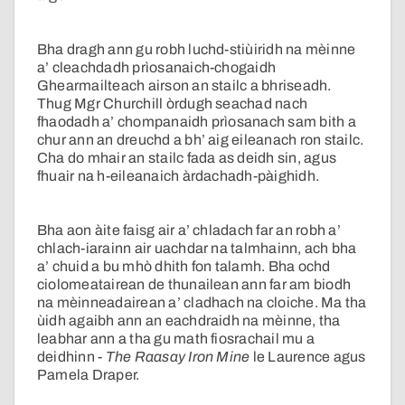
Bha dragh ann gu robh luchd-stiùiridh na mèinne
a’ cleachdadh prìosanaich-chogaidh
Ghearmailteach airson an stailc a bhriseadh.
Thug Mgr Churchill òrdugh seachad nach
fhaodadh a’ chompanaidh prìosanach sam bith a
chur ann an dreuchd a bh’ aig eileanach ron stailc.
Cha do mhair an stailc fada as deidh sin, agus
fhuair na h-eileanaich àrdachadh-pàighidh.
Bha aon àite faisg air a’ chladach far an robh a’
chlach-iarainn air uachdar na talmhainn, ach bha
a’ chuid a bu mhò dhith fon talamh. Bha ochd
ciolomeatairean de thunailean ann far am biodh
na mèinneadairean a’ cladhach na cloiche. Ma tha
ùidh agaibh ann an eachdraidh na mèinne, tha
leabhar ann a tha gu math fiosrachail mu a
deidhinn -
The Raasay Iron Mine
le Laurence agus
Pamela Draper.