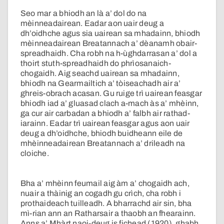
Seo mar a bhiodh an là a’ dol do na
mèinneadairean. Eadar aon uair deug a
dh’oidhche agus sia uairean sa mhadainn, bhiodh
mèinneadairean Breatannach a’ dèanamh obair-
spreadhaidh. Cha robh na h-ùghdarrasan a’ dol a
thoirt stuth-spreadhaidh do phrìosanaich-
chogaidh. Aig seachd uairean sa mhadainn,
bhiodh na Gearmailtich a’ tòiseachadh air a’
ghreis-obrach acasan. Gu ruige trì uairean feasgar
bhiodh iad a’ gluasad clach a-mach às a’ mhèinn,
ga cur air carbadan a bhiodh a’ falbh air rathad-
iarainn. Eadar trì uairean feasgar agus aon uair
deug a dh’oidhche, bhiodh buidheann eile de
mhèinneadairean Breatannach a’ drileadh na
cloiche.
Bha a’ mhèinn feumail aig àm a’ chogaidh ach,
nuair a thàinig an cogadh gu crìch, cha robh i
prothaideach tuilleadh. A bharrachd air sin, bha
mì-rian ann an Ratharsair a thaobh an fhearainn.
Anns a’ Mhàrt naoi-deug is fichead (1920), ghabh