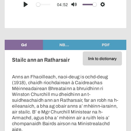
audio
04:52
Play
Mute
Settings
player
Gd
NB…
PDF
link to dictionary
Stailc ann an Ratharsair
Anns an Fhaoilleach, naoi-deug is ochd-deug
(1918), chaidh riochdairean à Caidreachas
Mèinneadairean Bhreatainn a bhruidhinn ri
Winston Churchill mu dheidhinn an t-
suidheachaidh ann an Ratharsair, far an robh na h-
eileanaich, a bha ag obair anns a’ mhèinn-iarainn,
air stailc. B’ e Mgr Churchill Ministear na h-
Armachd, agus bha a’ mhèinn air a ruith leis a’
chompanaidh Bairds airson na Ministrealachd
aige.