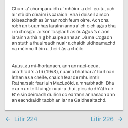
Chum a’ chompanaidh a’ mhèinn a dol, ge-ta, ach
air stèidh cùraim is càraidh. Bha i deiseil airson
tòiseachadh as ùr nan robh feum oirre. Ach cha
robh an t-uamhas iarainn anns a’ chloich agus bha
i ro chosgail airson fosgladh as ùr. Agus ’s e aon
iarainn a thàinig bhuaipe anns an Dàrna Cogadh
an stuth a fhuaireadh nuair a chaidh uidheamachd
na mèinne fhèin a thoirt às a chèile.
Agus, gu mì-fhortanach, ann an naoi-deug,
ceathrad ’s a trì (1943), nuair a bhathar a’ toirt nan
àthan as a chèile, chaidh fear de mhuinntir
Ratharsair, fear Iain MacLeòid, a mharbhadh. Bha
e ann an toll-luinge nuair a thuit pìos de dh’àth air.
B’ e sin deireadh duilich do earrann annasach ann
an eachdraidh taobh an iar na Gaidhealtachd.
Litir 224
Litir 226