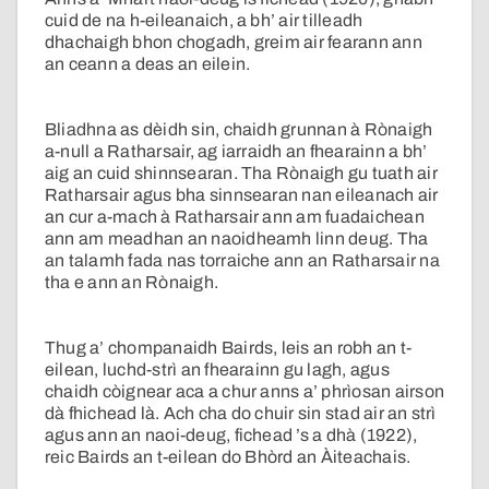
cuid de na h-eileanaich, a bh’ air tilleadh
dhachaigh bhon chogadh, greim air fearann ann
an ceann a deas an eilein.
Bliadhna as dèidh sin, chaidh grunnan à Rònaigh
a-null a Ratharsair, ag iarraidh an fhearainn a bh’
aig an cuid shinnsearan. Tha Rònaigh gu tuath air
Ratharsair agus bha sinnsearan nan eileanach air
an cur a-mach à Ratharsair ann am fuadaichean
ann am meadhan an naoidheamh linn deug. Tha
an talamh fada nas torraiche ann an Ratharsair na
tha e ann an Rònaigh.
Thug a’ chompanaidh Bairds, leis an robh an t-
eilean, luchd-strì an fhearainn gu lagh, agus
chaidh còignear aca a chur anns a’ phrìosan airson
dà fhichead là. Ach cha do chuir sin stad air an strì
agus ann an naoi-deug, fichead ’s a dhà (1922),
reic Bairds an t-eilean do Bhòrd an Àiteachais.