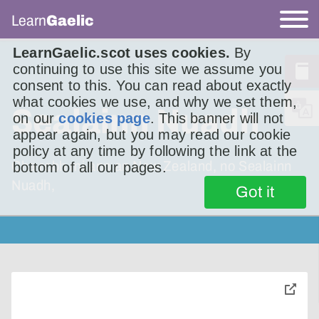
Learn
Gaelic
LearnGaelic.scot uses cookies.
By
continuing to use this site we assume you
consent to this. You can read about exactly
what cookies we use, and why we set them,
Sealainn Nuadh
on our
cookies page
. This banner will not
appear again, but you may read our cookie
policy at any time by following the link at the
Cha robh mi ann an New Zealand, no Sealainn
bottom of all our pages.
Nuadh,
Got it
toggle
pop-
over