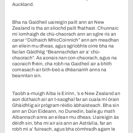
Auckland.
Bha na Gaidheil uaireigin pailt ann an New
Zealand is tha an sliochd pailt fhathast. Chunnaic
mi ìomhaigh de chù-chaorach ann an sgìre ris an
canar “Dùthaich MhicCoinnich” ann am meadhan
an eilein mu dheas, agus sgrìobhte oirre bha na
faclan Gàidhlig “Beannachdan air a’ chù-
chaorach”. As aonais nan con-chaorach, agus na
caoraich fhèin, cha robh na Gaidheil air a bhith
comasach air bith-beò a dhèanamh anns na
beanntan sin.
Taobh a-muigh Alba is Eirinn, ’s e New Zealand an
aon dùthaich air an t-saoghal far an cuala mi òrain
Ghàidhlig air prògram rèidio àbhaisteach. Bha sin
ann an Dùn Eideann, no Dunedin, baile gu math
Albannach anns an eilean mu dheas. Uaireigin às
dèidh sin, bha mi air ais ann an Astràilia, far an
robh mi a’ fuireach, agus bha còmhradh agam le