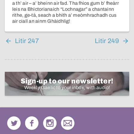
a th’ air – a’ bheinn air fad. Tha fhios gum b’ fheàrr
leis na Bhictorianaich “Lochnagar” a chantainn
rithe, ge-tà, seach a bhith a’ meòmhrachadh cus
air ciall an ainm Ghàidhlig!
Litir 247
Litir 249
Sign-up to our newsletter!
Weekly Gaelic to your inbox, with audio!