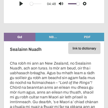
audio
04:48
Play
Mute
Settings
player
Gd
NB…
PDF
link to dictionary
Sealainn Nuadh
Cha robh mi ann an New Zealand, no Sealainn
Nuadh, ach aon turas. Is mòr am beud, oir tha i
uabhasach brèagha. Agus bu mhath leam a ràdh
gu soilleir gu robh am beachd sin agam fada mus
do nochd na fiolmaichean –
“Lord of the Rings”!
Chòrd na beanntan anns an eilean mu dheas gu
mòr rium agus, anns an eilean mu thuath, shaoil
mi gu robh cultar nam Maori air leth prìseil is
inntinneach. Gu dearbh, ’s e Maori a’ chiad chànan
a chuala mi nuair a fhuair mi far na plèana ann an