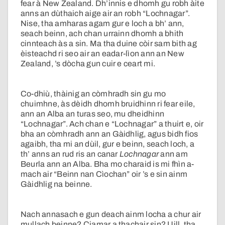
fear à New Zealand. Dh’innis e dhomh gu robh àite
anns an dùthaich aige air an robh “Lochnagar”.
Nise, tha amharas agam gur e loch a bh’ ann,
seach beinn, ach chan urrainn dhomh a bhith
cinnteach às a sin. Ma tha duine còir sam bith ag
èisteachd ri seo air an eadar-lìon ann an New
Zealand, ’s dòcha gun cuir e ceart mi.
Co-dhiù, thàinig an còmhradh sin gu mo
chuimhne, às dèidh dhomh bruidhinn ri fear eile,
ann an Alba an turas seo, mu dheidhinn
“Lochnagar”. Ach chan e “Lochnagar” a thuirt e, oir
bha an còmhradh ann an Gàidhlig, agus bidh fios
agaibh, tha mi an dùil, gur e beinn, seach loch, a
th’ anns an rud ris an canar
Lochnagar
ann am
Beurla ann an Alba. Bha mo charaid is mi fhìn a-
mach air “Beinn nan Cìochan” oir ’s e sin ainm
Gàidhlig na beinne.
Nach annasach e gun deach ainm locha a chur air
mullach beinne? Ciamar a thachair sin? Uill, tha