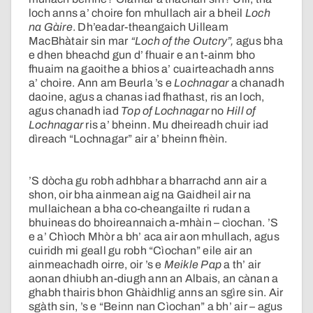
loch anns a’ choire fon mhullach air a bheil
Loch
na Gàire
. Dh’eadar-theangaich Uilleam
MacBhàtair sin mar
“Loch of the Outcry”,
agus bha
e dhen bheachd gun d’ fhuair e an t-ainm bho
fhuaim na gaoithe a bhios a’ cuairteachadh anns
a’ choire. Ann am Beurla ’s e
Lochnagar
a chanadh
daoine, agus a chanas iad fhathast, ris an loch,
agus chanadh iad
Top of Lochnagar
no
Hill of
Lochnagar
ris a’ bheinn. Mu dheireadh chuir iad
dìreach “Lochnagar” air a’ bheinn fhèin.
’S dòcha gu robh adhbhar a bharrachd ann air a
shon, oir bha ainmean aig na Gaidheil air na
mullaichean a bha co-cheangailte ri rudan a
bhuineas do bhoireannaich a-mhàin – cìochan. ’S
e a’ Chìoch Mhòr a bh’ aca air aon mhullach, agus
cuiridh mi geall gu robh “Cìochan” eile air an
ainmeachadh oirre, oir ’s e
Meikle Pap
a th’ air
aonan dhiubh an-diugh ann an Albais, an cànan a
ghabh thairis bhon Ghàidhlig anns an sgìre sin. Air
sgàth sin, ’s e “Beinn nan Cìochan” a bh’ air – agus