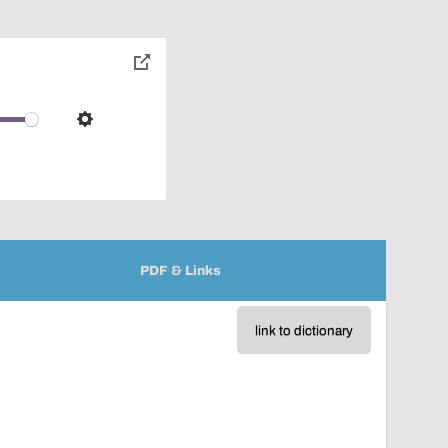
toggle
pop-
over
audio
Settings
player
PDF & Links
link to dictionary