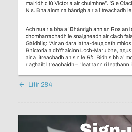
mairidh cliù Victoria air chuimhne”. ’S e Cla
Nis. Bha ainm na bànrigh air a litreachadh l
Ach nuair a bha a’ Bhànrigh ann an Ros an Ia
chomharrachadh le snaigheadh air clach fai
Gàidhlig: “Air an dara latha-deug deth mhio
Bhictoria a dh’fhaicinn Loch-Maruibhe, agu
air a litreachadh an sin le
Bh
. Bidh sibh a’ m
riaghailt litreachaidh – “leathann ri leathann is
Litir 284
Sign-