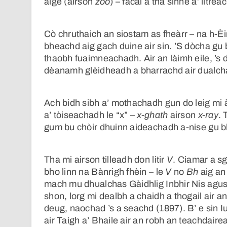
aige (airson
zoo
) – facal a tha sinne a’ litre
Cò chruthaich an siostam as fheàrr – na h-Èi
bheachd aig gach duine air sin. ’S dòcha gu
thaobh fuaimneachadh. Air an làimh eile, ’s 
dèanamh glèidheadh a bharrachd air dualcha
Ach bidh sibh a’ mothachadh gun do leig mi às
a’ tòiseachadh le “x” –
x-ghath
airson
x-ray
. 
gum bu chòir dhuinn aideachadh a-nise gu bhe
Tha mi airson tilleadh don litir
V
. Ciamar a s
bho linn na Bànrigh fhèin – le
V
no
Bh
aig an 
mach mu dhualchas Gàidhlig Inbhir Nis agus
shon, lorg mi dealbh a chaidh a thogail air 
deug, naochad ’s a seachd (1897). B’ e sin 
air Taigh a’ Bhaile air an robh an teachdair