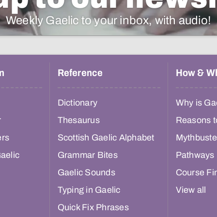
Weekly Gaelic to your inbox, with audio!
n
Reference
How & W
Dictionary
Why is Gae
r
Thesaurus
Reasons t
ers
Scottish Gaelic Alphabet
Mythbuste
aelic
Grammar Bites
Pathways
Gaelic Sounds
Course Fi
Typing in Gaelic
View all
Quick Fix Phrases