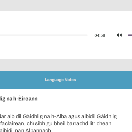
04:58
Mute
Language Notes
lig na h-Èireann
r aibidil Gàidhlig na h-Alba agus aibidil Gàidhlig
clairean, chì sibh gu bheil barrachd litrichean
aibidil nan Albannach.