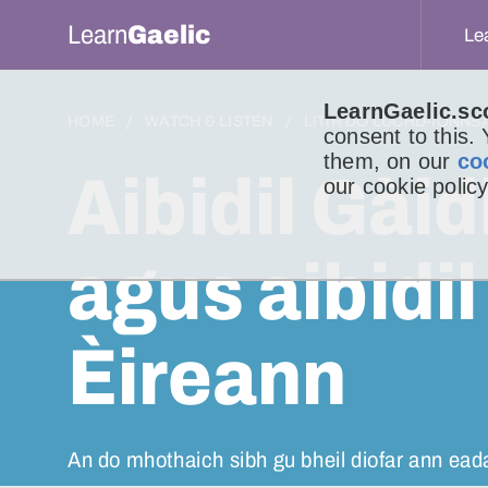
Learn
Gaelic
Le
LearnGaelic.sc
HOME
WATCH & LISTEN
LITIR DO LUCHD-IONNS
consent to this.
them, on our
co
Aibidil Gàid
our cookie policy
agus aibidil
Èireann
An do mhothaich sibh gu bheil diofar ann eada