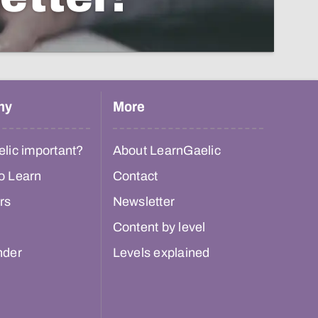
hy
More
lic important?
About LearnGaelic
o Learn
Contact
rs
Newsletter
Content by level
nder
Levels explained