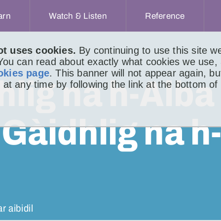
arn
Watch & Listen
Reference
ot uses cookies.
By continuing to use this site 
ACHAIDH
LITIR 285
 You can read about exactly what cookies we use,
okies page
. This banner will not appear again, b
hlig na h-Alba
 at any time by following the link at the bottom of
 Gàidhlig na h
r aibidil