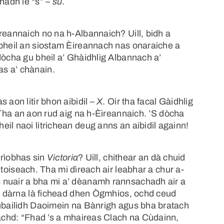
achadh le “s” –
sù
.
reannaich no na h-Albannaich? Uill, bidh a
 bheil an siostam Èireannach nas onaraiche a
dòcha gu bheil a’ Ghàidhlig Albannach a’
s a’ chànain.
 aon litir bhon aibidil –
X
. Oir tha facal Gàidhlig
Tha an aon rud aig na h-Èireannaich. ’S dòcha
il naoi litrichean deug anns an aibidil againn!
grìobhas sin
Victoria
? Uill, chithear an dà chuid
toiseach. Tha mi dìreach air leabhar a chur a-
 nuair a bha mi a’ dèanamh rannsachadh air a
an dàrna là fichead dhen Ògmhios, ochd ceud
Iubailidh Daoimein na Bànrigh agus bha bratach
eachd: “Fhad ’s a mhaireas Clach na Cùdainn,