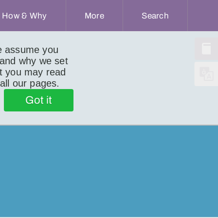
How & Why
More
Search
we assume you
 and why we set
ut you may read
 all our pages.
Got it
-