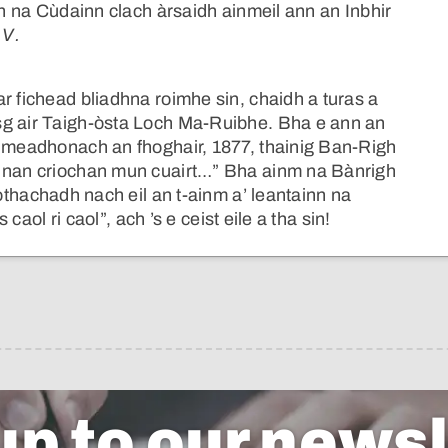
ch na Cùdainn clach àrsaidh ainmeil ann an Inbhir
e
V.
r fichead bliadhna roimhe sin, chaidh a turas a
sg air Taigh-òsta Loch Ma-Ruibhe. Bha e ann an
s meadhonach an fhoghair, 1877, thainig Ban-Righ
s nan criochan mun cuairt…” Bha ainm na Bànrigh
othachadh nach eil an t-ainm a’ leantainn na
 caol ri caol”, ach ’s e ceist eile a tha sin!
up to our newsl