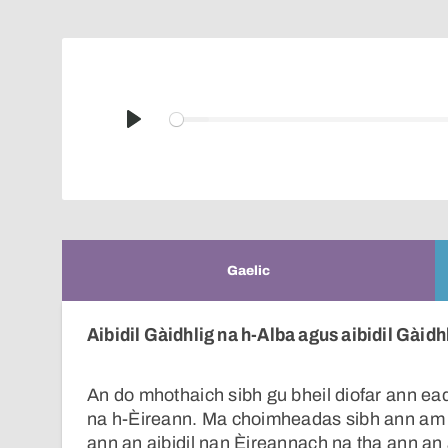
Play
Gaelic
Aibidil Gàidhlig na h-Alba agus aibidil Gàidh
An do mhothaich sibh gu bheil diofar ann eada
na h-Èireann. Ma choimheadas sibh ann am fa
ann an aibidil nan Èireannach na tha ann an 