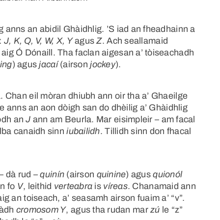
g anns an abidil Ghàidhlig. ’S iad an fheadhainn a
:
J, K, Q, V, W, X, Y
agus
Z
. Ach seallamaid
 aig Ó Dónaill. Tha faclan aigesan a’ tòiseachadh
ing
) agus
jacaí
(airson
jockey
).
a. Chan eil mòran dhiubh ann oir tha a’ Ghaeilge
rice anns an aon dòigh san do dhèilig a’ Ghàidhlig
odh an
J
ann am Beurla. Mar eisimpleir – am facal
Alba canaidh sinn
iubailidh
. Tillidh sinn don fhacal
– dà rud –
quinín
(airson
quinine
) agus
quionól
an fo
V
, leithid
verteabra
is
víreas
. Chanamaid ann
 aig an toiseach, a’ seasamh airson fuaim a’ “v”.
ràdh
cromosom Y
, agus tha rudan mar
zú
le “z”