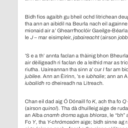
Bidh fios agaibh gu bheil ochd litrichean deu
tha ann an aibidil na Beurla nach eil againne
mionaid air a’ Ghearrfhoclóir Gaeilge-Béarla
le
J
– mar eisimpleir,
jabaireacht
(airson
jobb
’S e a th’ annta faclan a thàinig bhon Bheurl
air dèiligeadh ri faclan de a leithid mar as t
riutha. Uaireannan tha sinn a’ cur
I
far am bi
jubilee.
Ann an Èirinn, ’s e
iubhaile
; ann an 
iubailidh
ro dheireadh na Litreach.
Chan eil dad aig Ó Dónaill fo
K
, ach tha fo
Q
(airson
quinol
). Tha dà dhuilleig aige de rud
an Alba
cnamh droma
agus
bhìoras
, le “bh”
Fo
Y
, tha
Y-chrómosóm
aige; bidh sinne ag 