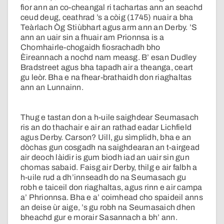
fìor ann an co-cheangal ri tachartas ann an seachd
ceud deug, ceathrad ’s a còig (1745) nuair a bha
Teàrlach Òg Stiùbhart agus arm ann an Derby. ’S
ann an uair sin a fhuair am Prionnsa is a
Chomhairle-chogaidh fiosrachadh bho
Èireannach a nochd nam measg. B’ esan Dudley
Bradstreet agus bha tapadh air a theanga, ceart
gu leòr. Bha e na fhear-brathaidh don riaghaltas
ann an Lunnainn.
Thug e tastan don a h-uile saighdear Seumasach
ris an do thachair e air an rathad eadar Lichfield
agus Derby. Carson? Uill, gu sìmplidh, bha e an
dòchas gun cosgadh na saighdearan an t-airgead
air deoch làidir is gum biodh iad an uair sin gun
chomas sabaid. Faisg air Derby, thilg e air falbh a
h-uile rud a dh’innseadh do na Seumasach gu
robh e taiceil don riaghaltas, agus rinn e air campa
a’ Phrionnsa. Bha e a’ coimhead cho spaideil anns
an deise ùr aige, ’s gu robh na Seumasaich dhen
bheachd gur e morair Sasannach a bh’ ann.