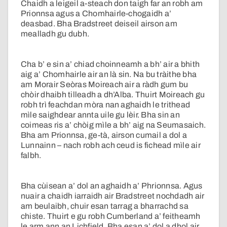
Chaidh a leigeil a-steach don taigh far an robh am
Prionnsa agus a Chomhairle-chogaidh a’
deasbad. Bha Bradstreet deiseil airson am
mealladh gu dubh.
Cha b’ e sin a’ chiad choinneamh a bh’ air a bhith
aig a’ Chomhairle air an là sin. Na bu tràithe bha
am Morair Seòras Moireach air a ràdh gum bu
chòir dhaibh tilleadh a dh’Alba. Thuirt Moireach gu
robh trì feachdan mòra nan aghaidh le trithead
mìle saighdear annta uile gu lèir. Bha sin an
coimeas ris a’ chòig mìle a bh’ aig na Seumasaich.
Bha am Prionnsa, ge-tà, airson cumail a dol a
Lunnainn – nach robh ach ceud is fichead mìle air
falbh.
Bha cùisean a’ dol an aghaidh a’ Phrionnsa. Agus
nuair a chaidh iarraidh air Bradstreet nochdadh air
am beulaibh, chuir esan tarrag a bharrachd sa
chiste. Thuirt e gu robh Cumberland a’ feitheamh
le arm ann an Lichfield. Bha esan a’ dol a dhol air