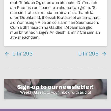
robh Teàrlach Òg dhen aon bheachd. Dh’òrdaich
am Prionnsa am fear eile a chumail an grèim. ’S
mar sin, tràth sa mhadainn air an t-siathamh là
dhen Dùbhlachd, thòisich Bradstreet air an rathad
a dh’ionnsaigh Alba an cois arm nan Seumasach.
Cuin a dh’fhàsadh na Gàidheil Albannach glic
mun bhrathadh aige? An dèidh làimh? Chì sinn an
ath-sheachdain.
Litir 293
Litir 295
Sign-up to our newsletter!
Weekly Gaelic to your inbox, with audio!