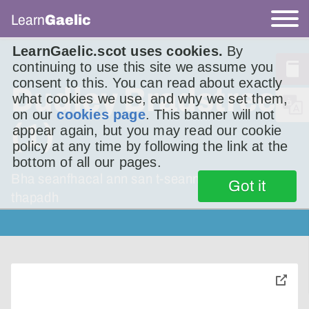
Learn
Gaelic
LearnGaelic.scot uses cookies.
By
continuing to use this site we assume you
consent to this. You can read about exactly
Dudley Bradstreet
what cookies we use, and why we set them,
on our
cookies page
. This banner will not
(1)
appear again, but you may read our cookie
policy at any time by following the link at the
bottom of all our pages.
Bha seanfhacal ann san t-seann aimsir – Tha a
Got it
thapadh
toggle
pop-
over