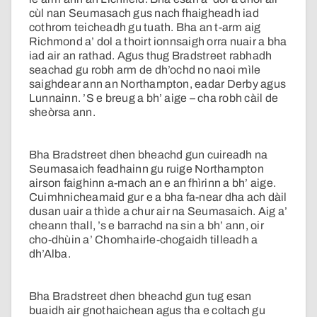
cùl nan Seumasach gus nach fhaigheadh iad
cothrom teicheadh gu tuath. Bha an t-arm aig
Richmond a’ dol a thoirt ionnsaigh orra nuair a bha
iad air an rathad. Agus thug Bradstreet rabhadh
seachad gu robh arm de dh’ochd no naoi mìle
saighdear ann an Northampton, eadar Derby agus
Lunnainn. ’S e breug a bh’ aige – cha robh càil de
sheòrsa ann.
Bha Bradstreet dhen bheachd gun cuireadh na
Seumasaich feadhainn gu ruige Northampton
airson faighinn a-mach an e an fhìrinn a bh’ aige.
Cuimhnicheamaid gur e a bha fa-near dha ach dàil
dusan uair a thìde a chur air na Seumasaich. Aig a’
cheann thall, ’s e barrachd na sin a bh’ ann, oir
cho-dhùin a’ Chomhairle-chogaidh tilleadh a
dh’Alba.
Bha Bradstreet dhen bheachd gun tug esan
buaidh air gnothaichean agus tha e coltach gu