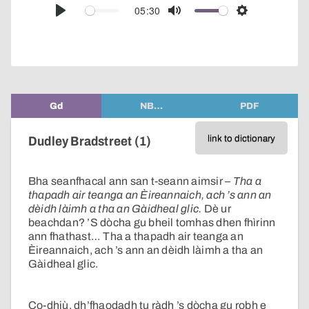
audio
05:30
Play
Mute
Settings
player
Gd
NB…
PDF
link to dictionary
Dudley Bradstreet (1)
Bha seanfhacal ann san t-seann aimsir –
Tha a
thapadh air teanga an Èireannaich, ach ’s ann an
dèidh làimh a tha an Gàidheal glic.
Dè ur
beachdan? ’S dòcha gu bheil tomhas dhen fhìrinn
ann fhathast… Tha a thapadh air teanga an
Èireannaich, ach ’s ann an dèidh làimh a tha an
Gàidheal glic.
Co-dhiù, dh’fhaodadh tu ràdh ’s dòcha gu robh e