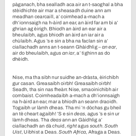
pàganach, bha sealladh aca air an t-saoghal a bha
stèidhichte air mar a sheasadh duine ann am
meadhan cearcaill, a’ coimhead a-mach a
dh’ionnsaigh na h-àird an ear, an àird far am bi a’
ghrian ag èirigh. Bhiodh an àird an ear air a
bheulaibh, agus bhiodh an àird an iar air a
chùlaibh. Agus ’s e sin a bha na faclan sin a’
ciallachadh anns an t-seann Ghàidhlig –
an ear
,
air do bheulaibh, agus
an iar
, a’ tighinn as do
dhèidh.
Nise, ma tha sibh nur suidhe an-dràsta, èirichibh
gur casan. Greasaibh oirbh! Greasaibh oirbh!
Seadh, tha sin nas fheàrr. Nise, smaoinichibh air
combaist. Coimheadaibh a-mach a dh’ionnsaigh
na h-àird an ear, mar a bhiodh an seann draoidh.
Togaibh ur làmh dheas. Tha mi ’n dòchas gu bheil
an tè cheart agaibh! ’S e sin
deas
, agus ’s e sin ur
làmh dheas. Tha
deas
ann an Gàidhlig a’
ciallachadh an dà chuid,
right
agus
south
.
South
Uist
, Uibhist a Deas.
South Africa
, Afraga a Deas.