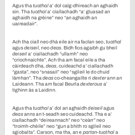
Agus tha
tuathal
a’ dol calg-dhìreach an aghaidh
sin. Tha
tuathal
a’ ciallachadh “a’ gluasad an
aghaidh na grèine” neo “an aghaidh an
uaireadair”.
Ach tha ciall neo dhà eile air na faclan seo,
tuathal
agus
deiseil,
neo
deas
. Bidh fios agaibh gu bheil
deiseil
a’ ciallachadh “ullamh” neo
“crìochnaichte”. Ach tha am facal eile a tha
càirdeach dha,
deas,
cuideachd a’ ciallachadh
“gasta”, neo “snasail” neo “sgileil le do chuid
làmhan”. Tha
deas
co-cheangailte ri
dexter
ann an
Laideann. Tha am facal Beurla
dexterous
a’
tighinn às a Laidinn.
Agus tha
tuathal
a’ dol an aghaidh
deiseil
agus
deas
anns an t-seadh seo cuideachd. Tha e a’
ciallachadh “deireannach” neo “ceàrr” neo
“troimh-chèile” neo “gun a bhith ro sgileil neo
sgiobalta”. Carson, ma tha, an e
partan-tuathal
a