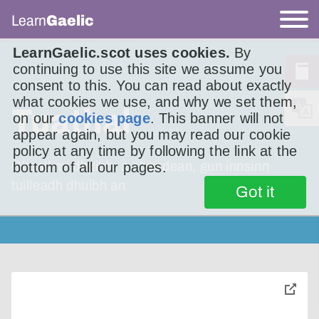
Learn
Gaelic
LearnGaelic.scot uses cookies.
By
continuing to use this site we assume you
consent to this. You can read about exactly
what cookies we use, and why we set them,
Tuathal
on our
cookies page
. This banner will not
appear again, but you may read our cookie
policy at any time by following the link at the
Gheall mi dhuibh, a chàirdean, gun innsinn
bottom of all our pages.
tuilleadh dhuibh an
Got it
toggle
pop-
over