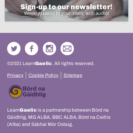
Sign-up to our newsletter!
Weekly Gaelic to your inbox, with audio!
©2021 Learn
Gaelic
. All rights reserved.
Privacy
Cookie Policy
Sitemap
Learn
Gaelic
is a partnership between Bòrd na
Gàidhlig, MG ALBA, BBC ALBA, Bòrd na Ceiltis
(Alba) and Sàbhal Mòr Ostaig.