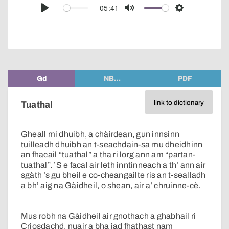
audio
05:41
Play
Mute
Settings
player
Gd
NB…
PDF
link to dictionary
Tuathal
Gheall mi dhuibh, a chàirdean, gun innsinn
tuilleadh dhuibh an t-seachdain-sa mu dheidhinn
an fhacail “tuathal” a tha ri lorg ann am “partan-
tuathal”. ’S e facal air leth inntinneach a th’ ann air
sgàth ’s gu bheil e co-cheangailte ris an t-sealladh
a bh’ aig na Gàidheil, o shean, air a’ chruinne-cè.
Mus robh na Gàidheil air gnothach a ghabhail ri
Crìosdachd, nuair a bha iad fhathast nam