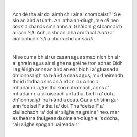
Ach dè tha air do làimh chlì air a’ chombaist? ’S e
sin an àird a tuath. An latha an-diugh, ’s e
clì
neo
ceàrr
a chanas sinn anns a’ Ghàidhlig Albannaich
airson
left
. Ach, o shean, bha am facal
tuath
a’
ciallachadh
left
a bharrachd air
north
.
Nise cumaibh air ur casan agus smaoinichibh air
a’ ghrèin agus air slighe na grèine tron adhar. Bidh
i ag èirigh anns an àird an ear, bidh i a’ gluasad a
dh’ionnsaigh na h-àird a deas agus, mu dheireadh,
thèid i fodha anns an àird an iar. Anns a’
mhadainn, agus tha seo cutromach, anns a’
mhadainn, aig toiseach an latha, bidh i a’ dol a
dh’ionnsaigh na h-àird a deas. Canaidh sinn gur
ann “deiseil” a tha i a’ dol. Tha “deiseil” a’
ciallachadh “a’ dol air slighe na grèine” neo, mar
as fheàrr a thuigeas daoine an-diugh e, ’s dòcha,
“air slighe spòg an uaireadair.”