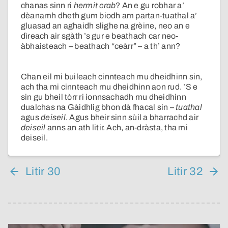
chanas sinn ri
hermit crab
? An e gu robhar a’
dèanamh dheth gum biodh am partan-tuathal a’
gluasad an aghaidh slighe na grèine, neo an e
dìreach air sgàth ’s gur e beathach car neo-
àbhaisteach – beathach “ceàrr” – a th’ ann?
Chan eil mi buileach cinnteach mu dheidhinn sin,
ach tha mi cinnteach mu dheidhinn aon rud. ’S e
sin gu bheil tòrr ri ionnsachadh mu dheidhinn
dualchas na Gàidhlig bhon dà fhacal sin –
tuathal
agus
deiseil
. Agus bheir sinn sùil a bharrachd air
deiseil
anns an ath litir. Ach, an-dràsta, tha mi
deiseil.
Litir 30
Litir 32