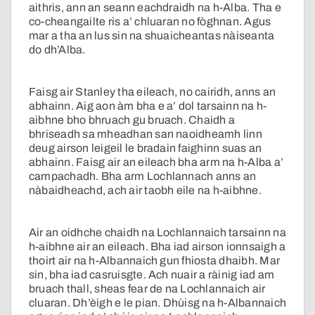
aithris, ann an seann eachdraidh na h-Alba. Tha e
co-cheangailte ris a’ chluaran no fòghnan. Agus
mar a tha an lus sin na shuaicheantas nàiseanta
do dh’Alba.
Faisg air Stanley tha eileach, no cairidh, anns an
abhainn. Aig aon àm bha e a’ dol tarsainn na h-
aibhne bho bhruach gu bruach. Chaidh a
bhriseadh sa mheadhan san naoidheamh linn
deug airson leigeil le bradain faighinn suas an
abhainn. Faisg air an eileach bha arm na h-Alba a’
campachadh. Bha arm Lochlannach anns an
nàbaidheachd, ach air taobh eile na h-aibhne.
Air an oidhche chaidh na Lochlannaich tarsainn na
h-aibhne air an eileach. Bha iad airson ionnsaigh a
thoirt air na h-Albannaich gun fhiosta dhaibh. Mar
sin, bha iad casruisgte. Ach nuair a ràinig iad am
bruach thall, sheas fear de na Lochlannaich air
cluaran. Dh’èigh e le pian. Dhùisg na h-Albannaich