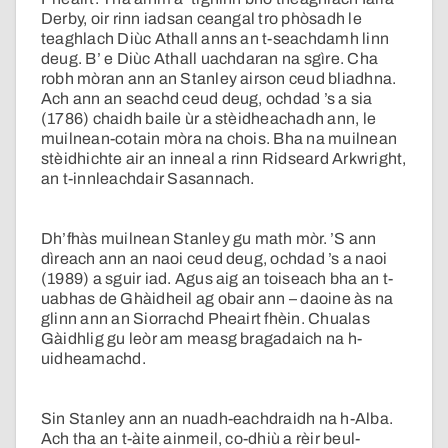
Derby, oir rinn iadsan ceangal tro phòsadh le
teaghlach Diùc Athall anns an t-seachdamh linn
deug. B’ e Diùc Athall uachdaran na sgìre. Cha
robh mòran ann an Stanley airson ceud bliadhna.
Ach ann an seachd ceud deug, ochdad ’s a sia
(1786) chaidh baile ùr a stèidheachadh ann, le
muilnean-cotain mòra na chois. Bha na muilnean
stèidhichte air an inneal a rinn Ridseard Arkwright,
an t-innleachdair Sasannach.
Dh’fhàs muilnean Stanley gu math mòr. ’S ann
dìreach ann an naoi ceud deug, ochdad ’s a naoi
(1989) a sguir iad. Agus aig an toiseach bha an t-
uabhas de Ghàidheil ag obair ann – daoine às na
glinn ann an Siorrachd Pheairt fhèin. Chualas
Gàidhlig gu leòr am measg bragadaich na h-
uidheamachd.
Sin Stanley ann an nuadh-eachdraidh na h-Alba.
Ach tha an t-àite ainmeil, co-dhiù a rèir beul-