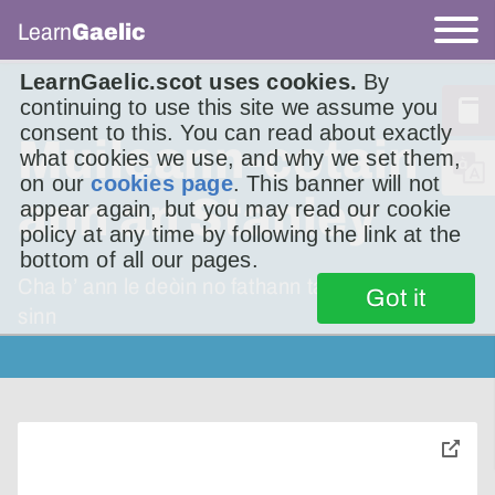
Learn
Gaelic
LearnGaelic.scot uses cookies.
By
continuing to use this site we assume you
consent to this. You can read about exactly
Muileann-cotain
what cookies we use, and why we set them,
on our
cookies page
. This banner will not
ann an Stanley
appear again, but you may read our cookie
policy at any time by following the link at the
bottom of all our pages.
Cha b’ ann le deòin no fathann taitneis Chuir
Got it
sinn
toggle
pop-
over