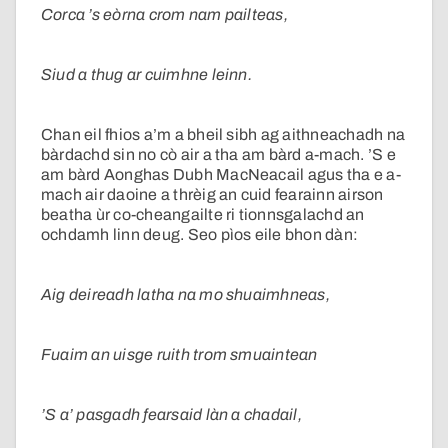
Corca ’s eòrna crom nam pailteas,
Siud a thug ar cuimhne leinn.
Chan eil fhios a’m a bheil sibh ag aithneachadh na
bàrdachd sin no cò air a tha am bàrd a-mach. ’S e
am bàrd Aonghas Dubh MacNeacail agus tha e a-
mach air daoine a thrèig an cuid fearainn airson
beatha ùr co-cheangailte ri tionnsgalachd an
ochdamh linn deug. Seo pìos eile bhon dàn:
Aig deireadh latha na mo shuaimhneas,
Fuaim an uisge ruith trom smuaintean
’S a’ pasgadh fearsaid làn a chadail,