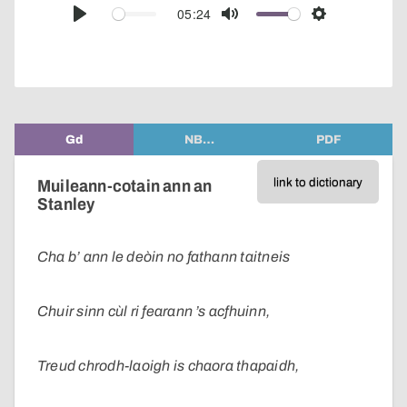
audio
05:24
Play
Mute
Settings
player
Gd
NB…
PDF
link to dictionary
Muileann-cotain ann an
Stanley
Cha b’ ann le deòin no fathann taitneis
Chuir sinn cùl ri fearann ’s acfhuinn,
Treud chrodh-laoigh is chaora thapaidh,