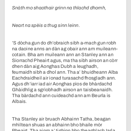
Snàth mo shaothair grinn na thlachd dhomh,
Neart na spèis a thug sinn leinn.
’S dòcha gun do dh’obraich sibh a-mach gun robh
na daoine anns an dàn ag obair ann am muileann-
cotain. Bha am muileann ann an Stanley ann an
Siorrachd Pheairt agus, ma tha sibh airson an còrr
dhen dàn aig Aonghas Dubh a leughadh,
feumaidh sibh a dhol ann. Tha a’ bhuidheann Alba
Eachdraidheil air ionad turasachd fhosgladh ann.
Agus dh’iarr iad air Aonghas pìos de bhàrdachd
Ghàidhlig a sgrìobhadh airson an taisbeanaidh.
Tha bàrdachd ann cuideachd ann am Beurla is
Albais.
Tha Stanley air bruach Abhainn Tatha, beagan
mhìltean shuas an abhainn bho bhaile mòr
Pheairt. Tha ainm a’ tighinn bho theaghlach Iarla