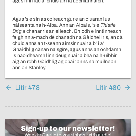
agus rinn iad a’ chùis air na Lochlannaich.
Agus ’s e sin as coireach gur e an cluaran lus
nàiseanta na h-Alba. Ann an Albais, ’s e
Thistle
Brig
a chanar ris an eileach. Bhiodh e inntinneach
faighinn a-mach dè chanadh na
Gàidheil ris, an dà
chuid anns an t-seann aimsir nuair a b’ i a’
Ghàidhlig cànan na sgìre, agus anns an ochdamh
is naoidheamh linn deug nuair a bha na h-uibhir
aig an robh Gàidhlig ag obair anns na muilnean
ann an Stanley.
Litir 478
Litir 480
Sign-up to our newsletter!
Weekly Gaelic to your inbox, with audio!