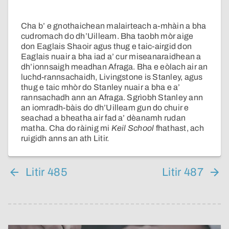
Cha b’ e gnothaichean malairteach a-mhàin a bha
cudromach do dh’Uilleam. Bha taobh mòr aige
don Eaglais Shaoir agus thug e taic-airgid don
Eaglais nuair a bha iad a’ cur miseanaraidhean a
dh’ionnsaigh meadhan Afraga. Bha e eòlach air an
luchd-rannsachaidh, Livingstone is Stanley, agus
thug e taic mhòr do Stanley nuair a bha e a’
rannsachadh ann an Afraga. Sgrìobh Stanley ann
an iomradh-bàis do dh’Uilleam gun do chuir e
seachad a bheatha air fad a’ dèanamh rudan
matha. Cha do ràinig mi
Keil School
fhathast, ach
ruigidh anns an ath Litir.
Litir 485
Litir 487