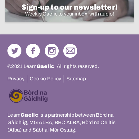
Sign-up to our newsletter!
Weekly Gaelic to your inbox, with audio!
©2021 Learn
Gaelic
. All rights reserved.
Privacy
Cookie Policy
Sitemap
Learn
Gaelic
is a partnership between Bòrd na
Gàidhlig, MG ALBA, BBC ALBA, Bòrd na Ceiltis
(Alba) and Sàbhal Mòr Ostaig.