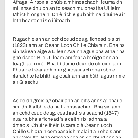
Afraga. Airson a’ chùis a mhìneachadh, feumaidh
mi innse dhuibh an toiseach mu bheatha Uilleim
MhicFhionghain. Dh’èirich e gu bhith na dhuine air
leth beartach is cliùiteach.
Rugadh e ann an ochd ceud deug, fichead ’s a trì
(1823) ann an Ceann Loch Chille Chiarain. Bha na
sinnsirean aige à Eilean Arainn agus bha athair na
ghèidsear. B’ e Uilleam am fear a b’ òige ann an
teaghlach mòr. Bha trì duine deug de chloinn ann.
Fhuair e trèanadh mar ghrosair ach cha robh e
riaraichte le bhith ag obair ann am bùth agus rinn e
air Glaschu.
Às dèidh greis ag obair ann an oifis anns a’ bhaile
sin, dh’fhalbh e do na h-Innseachan. Bha sin ann
an ochd ceud deug, ceathrad ’s a seachd (1847)
nuair a bha e fichead ’s a ceithir bliadhna a
dh’aois. Chuir e fhèin is caraid à Ceann Loch
Chille Chiarain companaidh malairt air chois ann
an Calcutta. Bha oifisean aca an dà chuid ann an