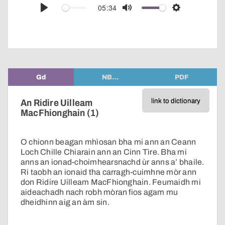
audio
05:34
Play
Mute
Settings
player
Gd
NB…
PDF
link to dictionary
An Ridire Uilleam
MacFhionghain (1)
O chionn beagan mhìosan bha mi ann an Ceann
Loch Chille Chiarain ann an Cinn Tìre. Bha mi
anns an ionad-choimhearsnachd ùr anns a’ bhaile.
Ri taobh an ionaid tha carragh-cuimhne mòr ann
don Ridire Uilleam MacFhionghain. Feumaidh mi
aideachadh nach robh mòran fios agam mu
dheidhinn aig an àm sin.