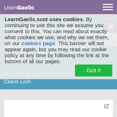
Learn
Gaelic
LearnGaelic.scot uses cookies.
By
continuing to use this site we assume you
An Ridire Uilleam
consent to this. You can read about exactly
what cookies we use, and why we set them,
MacFhionghain
on our
cookies page
. This banner will not
appear again, but you may read our cookie
(1)
policy at any time by following the link at the
bottom of all our pages.
Got it
O chionn beagan mhìosan bha mi ann an
Ceann Loch
toggle
pop-
over