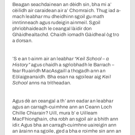
Beagan seachdainean an dèidh sin, bha mi a’
cèilidh air caraidean air a’ Chomraich. Thug iad a-
mach leabhar mu dheidhinn sgoil gu math
inntinneach agus rudeigin ainmeil. Sgoil
phrìobhaideach le ceangal làidir don
Ghàidhealtachd. Chaidh iomadh Gàidheal òg tro
a dorsan.
’S e an t-ainm air an leabhar
“Keil School – a
History”
agus chaidh a sgrìobhadh le Barrach –
fear Ruairidh MacAsgaill a thogadh ann an
Eòlaigearraidh. Bha esan na sgoilear aig
Keil
School
anns na tritheadan.
Agus dè an ceangal a th’ ann eadar an leabhar
agus an carragh-cuimhne ann an Ceann Loch
Chille Chiarain? Uill, mura b’ e Uilleam
MacFhionghain, cha robh an sgoil air a bhith ann
idir. Agus bha an carragh-cuimhne uaireigin ann
an àrainn na sgoile, ged a bha e roimhe sin ann an