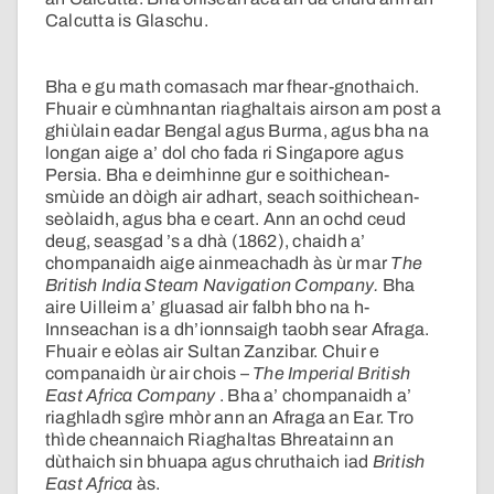
Calcutta is Glaschu.
Bha e gu math comasach mar fhear-gnothaich.
Fhuair e cùmhnantan riaghaltais airson am post a
ghiùlain eadar Bengal agus Burma, agus bha na
longan aige a’ dol cho fada ri Singapore agus
Persia. Bha e deimhinne gur e soithichean-
smùide an dòigh air adhart, seach soithichean-
seòlaidh, agus bha e ceart. Ann an ochd ceud
deug, seasgad ’s a dhà (1862), chaidh a’
chompanaidh aige ainmeachadh às ùr mar
The
British India Steam Navigation
Company.
Bha
aire Uilleim a’ gluasad air falbh bho na h-
Innseachan is a dh’ionnsaigh taobh sear Afraga.
Fhuair e eòlas air Sultan Zanzibar. Chuir e
companaidh ùr air chois –
The Imperial
British
East Africa Company
. Bha a’ chompanaidh a’
riaghladh sgìre mhòr ann an Afraga an
Ear. Tro
thìde cheannaich Riaghaltas Bhreatainn an
dùthaich sin bhuapa agus chruthaich iad
British
East Africa
às.