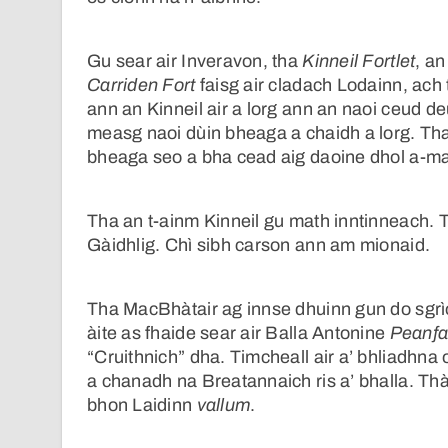
Gu sear air Inveravon, tha
Kinneil Fortlet
, a
Carriden Fort
faisg air cladach Lodainn, ach 
ann an Kinneil air a lorg ann an naoi ceud d
measg naoi dùin bheaga a chaidh a lorg. Th
bheaga seo a bha cead aig daoine dhol a-m
Tha an t-ainm Kinneil gu math inntinneach. T
Gàidhlig. Chì sibh carson ann am mionaid.
Tha MacBhàtair ag innse dhuinn gun do sgrì
àite as fhaide sear air Balla Antonine
Peanfa
“Cruithnich” dha. Timcheall air a’ bhliadhn
a chanadh na Breatannaich ris a’ bhalla. Th
bhon Laidinn
vallum
.