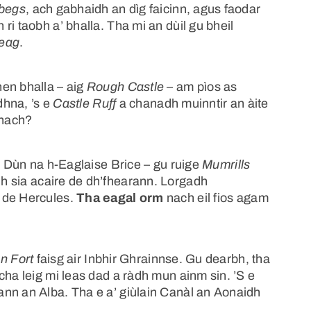
begs
, ach gabhaidh an dìg faicinn, agus faodar
i taobh a’ bhalla. Tha mi an dùil gu bheil
eag
.
en bhalla – aig
Rough Castle
– am pìos as
dhna, ’s e
Castle Ruff
a chanadh muinntir an àite
nnach?
 Dùn na h-Eaglaise Brice – gu ruige
Mumrills
h sia acaire de dh’fhearann. Lorgadh
 de Hercules.
Tha eagal orm
nach eil fios agam
n Fort
faisg air Inbhir Ghrainnse. Gu dearbh, tha
cha leig mi leas dad a ràdh mun ainm sin. ’S e
nn an Alba. Tha e a’ giùlain Canàl an Aonaidh