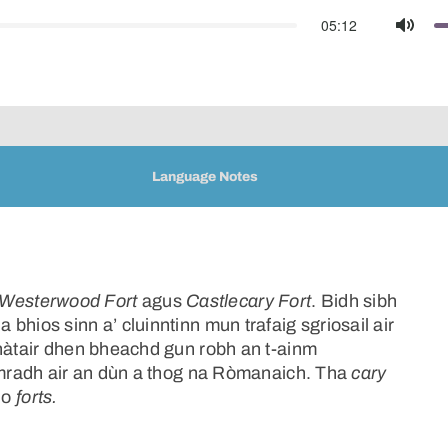
05:12
Mute
Language Notes
Westerwood Fort
agus
Castlecary Fort
. Bidh sibh
 a bhios sinn a’ cluinntinn mun trafaig sgriosail air
àtair dhen bheachd gun robh an t-ainm
mradh air an dùn a thog na Ròmanaich. Tha
cary
no
forts.