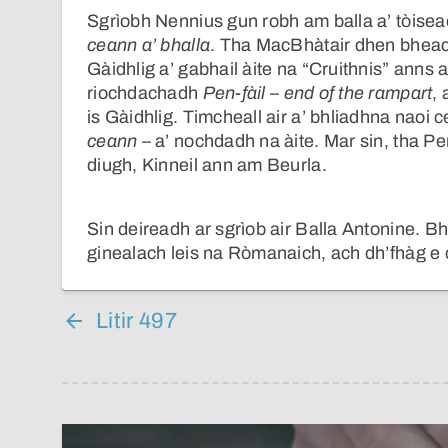
Sgrìobh Nennius gun robh am balla a’ tòise
ceann a’ bhalla
. Tha MacBhàtair dhen bheach
Gàidhlig a’ gabhail àite na “Cruithnis” anns
riochdachadh
Pen-fàil
–
end of the rampart
,
is Gàidhlig. Timcheall air a’ bhliadhna naoi 
ceann
– a’ nochdadh na àite. Mar sin, tha Pe
diugh, Kinneil ann am Beurla.
Sin deireadh ar sgrìob air Balla Antonine. B
ginealach leis na Ròmanaich, ach dh’fhàg e 
Litir 497