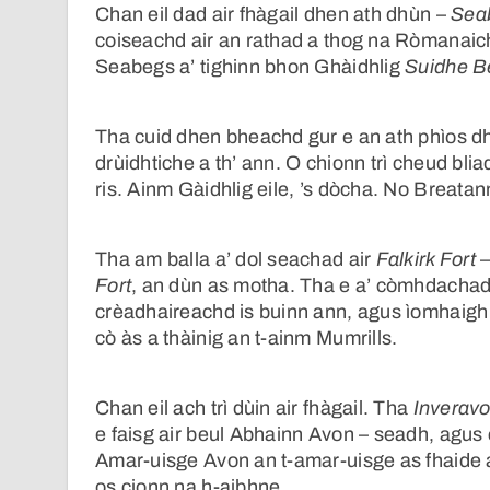
Chan eil dad air fhàgail dhen ath dhùn –
Sea
coiseachd air an rathad a thog na Ròmanaich r
Seabegs a’ tighinn bhon Ghàidhlig
Suidhe B
Tha cuid dhen bheachd gur e an ath phìos dh
drùidhtiche a th’ ann. O chionn trì cheud blia
ris. Ainm Gàidhlig eile, ’s dòcha. No Breata
Tha am balla a’ dol seachad air
Falkirk Fort
–
Fort
, an dùn as motha. Tha e a’ còmhdachad
crèadhaireachd is buinn ann, agus ìomhaigh
cò às a thàinig an t-ainm Mumrills.
Chan eil ach trì dùin air fhàgail. Tha
Inveravo
e faisg air beul Abhainn Avon – seadh, agus 
Amar-uisge Avon an t-amar-uisge as fhaide a
os cionn na h-aibhne.