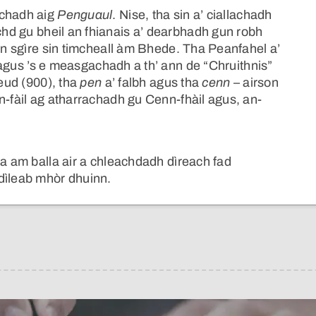
achadh aig
Penguaul
. Nise, tha sin a’ ciallachadh
d gu bheil an fhianais a’ dearbhadh gun robh
 an sgìre sin timcheall àm Bhede. Tha Peanfahel a’
 agus ’s e measgachadh a th’ ann de “Chruithnis”
ceud (900), tha
pen
a’ falbh agus tha
cenn
– airson
n-fàil ag atharrachadh gu Cenn-fhàil agus, an-
ha am balla air a chleachdadh dìreach fad
dìleab mhòr dhuinn.