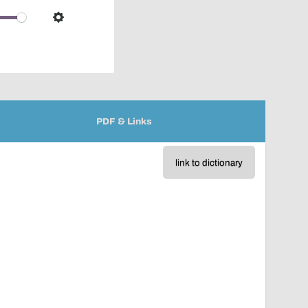
over
audio
Settings
player
PDF & Links
link to dictionary