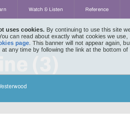
arn
Watch & Listen
Reference
ot uses cookies.
By continuing to use this site 
 You can read about exactly what cookies we use,
ACHAIDH
LITIR 498
okies page
. This banner will not appear again, b
 at any time by following the link at the bottom of
ine (3)
 Westerwood