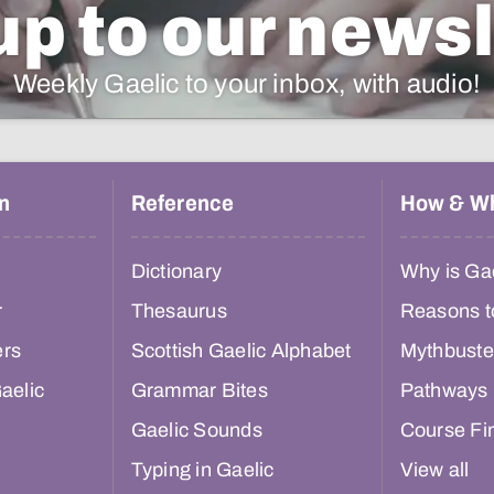
up to our newsl
Weekly Gaelic to your inbox, with audio!
n
Reference
How & W
Dictionary
Why is Gae
r
Thesaurus
Reasons t
ers
Scottish Gaelic Alphabet
Mythbuste
aelic
Grammar Bites
Pathways
Gaelic Sounds
Course Fi
Typing in Gaelic
View all