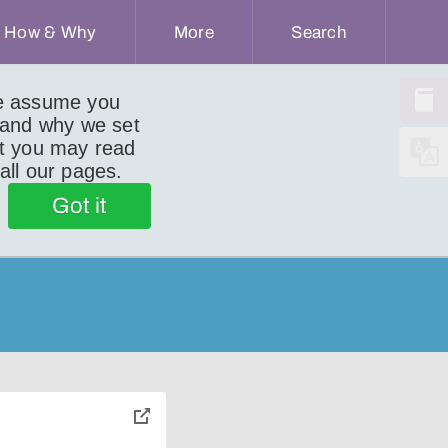
How & Why
More
Search
we assume you
 and why we set
ut you may read
 all our pages.
Got it
toggle
pop-