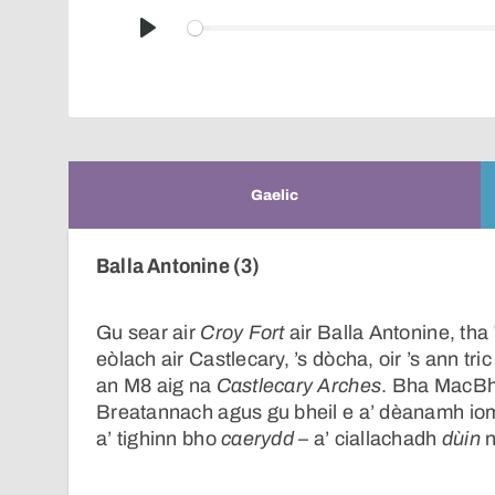
Play
Gaelic
Balla Antonine (3)
Gu sear air
Croy Fort
air Balla Antonine, tha
eòlach air Castlecary, ’s dòcha, oir ’s ann tric
an M8 aig na
Castlecary Arches
. Bha MacBh
Breatannach agus gu bheil e a’ dèanamh io
a’ tighinn bho
caerydd
– a’ ciallachadh
dùin