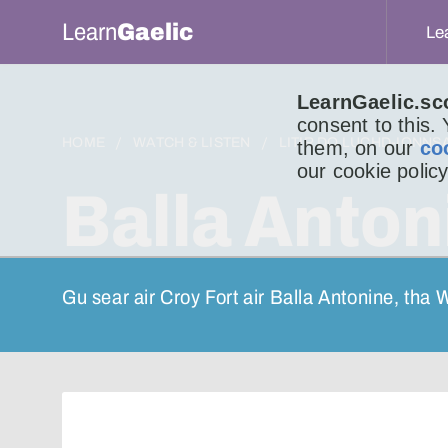
Learn
Gaelic
Le
LearnGaelic.sc
consent to this.
HOME
WATCH & LISTEN
LITIR DO LUCHD-IONNS
them, on our
co
our cookie policy
Balla Anton
Gu sear air Croy Fort air Balla Antonine, tha