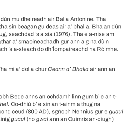
n dùn mu dheireadh air Balla Antonine. Tha
tha sin beagan gu deas air a’ bhalla. Bha an dùn
eug, seachdad ’s a sia (1976). Tha e a-nise am
athar a’ smaoineachadh gur ann aig na dùin
ach ’s a-steach do dh’Ìompaireachd na Ròimhe.
ha mi a’ dol a chur
Ceann a’ Bhalla
air ann an
obh Bede anns an ochdamh linn gum b’ e an t-
hel
. Co-dhiù b’ e sin an t-ainm a thug na
a ochd ceud (800 AD), sgrìobh Nennius gur e
guaul
àinig
guaul
(no
gwal
ann an Cuimris an-diugh)