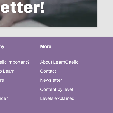
etter!
hy
More
lic important?
About LearnGaelic
o Learn
Contact
rs
Newsletter
Content by level
nder
Levels explained