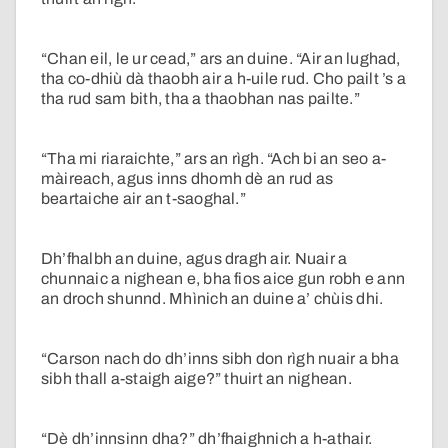
“Chan eil, le ur cead,” ars an duine. “Air an lughad,
tha co-dhiù dà thaobh air a h-uile rud. Cho pailt ’s a
tha rud sam bith, tha a thaobhan nas pailte.”
“Tha mi riaraichte,” ars an rìgh. “Ach bi an seo a-
màireach, agus inns dhomh dè an rud as
beartaiche air an t-saoghal.”
Dh’fhalbh an duine, agus dragh air. Nuair a
chunnaic a nighean e, bha fios aice gun robh e ann
an droch shunnd. Mhìnich an duine a’ chùis dhi.
“Carson nach do dh’inns sibh don rìgh nuair a bha
sibh thall a-staigh aige?” thuirt an nighean.
“Dè dh’innsinn dha?” dh’fhaighnich a h-athair.