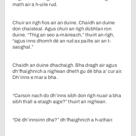
math air a h-uile rud.
Chuir an rìgh fios air an duine. Chaidh an duine
don chaisteal. Agus chuir an rìgh dùbhlan ron
duine. “Thig an seo a-màireach,” thuirt an rìgh,
“agus inns dhomh dè an rud as pailte air an t-
saoghal.”
Chaidh an duine dhachaigh. Bha dragh air agus
dh’fhaighnich a nighean dheth gu dè bha a’ cur air.
Dh’inns e mar a bha.
“Carson nach do dh’inns sibh don rìgh nuair a bha
sibh thall a-staigh aige?” thuirt an nighean.
“Dè dh’innsinn dha?” dh’fhaighnich a h-athair.