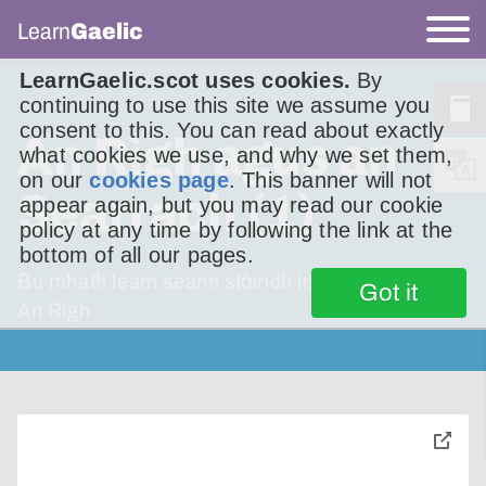
Learn
Gaelic
LearnGaelic.scot uses cookies.
By
continuing to use this site we assume you
consent to this. You can read about exactly
An Rìgh agus an
what cookies we use, and why we set them,
on our
cookies page
. This banner will not
Searrach (1)
appear again, but you may read our cookie
policy at any time by following the link at the
bottom of all our pages.
Bu mhath leam seann stòiridh innse dhuibh –
Got it
An Rìgh
toggle
pop-
over