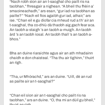
“Nach robh sìon air an t-saoghal cho pailt ris na
taobhan,” fhreagair a nighean. “A bheil thu fhèin a’
smaoineachadh,” ars esan, “gur iad na taobhan as
pailte?” “Nach eil fios agaibh gur iad, athair,” ars
ise. “Chan eil e gu diofar cia mheud rud a th’ air an
t-saoghal, tha co-dhiù dà thaobh aig gach fear aca.
An taobh a-staigh ’s an taobh a-muigh. An taobh
àrd ’s an taobh ìosal. An taobh thall ’s an taobh a-
bhos.”
Bha an duine riaraichte agus air an ath mhadainn
chaidh e don chaisteal. “Tha thu air tighinn,” thuirt
an rìgh.
“Tha, ur Mhòrachd,” ars an duine. “Uill, dè an rud
as pailte air an t-saoghal?”
“Chan eil sìon air an t-saoghal cho pailt ris na
taobhan,” ars an duine. “O, tha mi an dùil gu bheil,”
thuirt an rìgh.