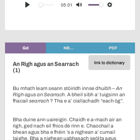
audio
05:01
Play
Mute
Settings
player
Gd
NB…
PDF
link to dictionary
An Rìgh agus an Searrach
(1)
Bu mhath leam seann stòiridh innse dhuibh –
An
Rìgh agus an Searrach
. A bheil sibh a’ tuigsinn an
fhacail
searrach
? Tha e a’ ciallachadh “each òg”.
Bha duine ann uaireigin. Chaidh e a-mach air an
rìgh, ged nach eil fhios dè rinn e. Chaochail a
bhean agus bha e fhèin ’s a nighean a’ cumail
taighe. Bha a nighean uabhasach seòlta agus