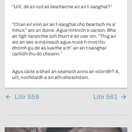
“Uill, dè an rud as beartaiche air an t-saoghal?”
“Chan eil sìon air an t-saoghal cho beartach ris a’
mhuir,” ars an duine. Agus mhìnich e carson. Bha
an rìgh riaraichte ach thuirt e an uair sin, “Thig air
ais an seo a-màireach agus mura h-inns thu
dhomh gu dè as luaithe a th’ air an t-saoghal
caillidh thu do cheann.”
Agus càite a bheil an searrach anns an stòiridh? A,
uill, nochdaidh e an ath-sheachdain.
Litir 559
Litir 561