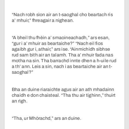
“Nach robh sìon air an t-saoghal cho beartach ris
a’ mhuir,” fhreagair a nighean.
“A bheil thu fhèin a’ smaoineachadh,” ars esan,
“gur i a’ mhuir as beartaiche?” “Nach eil fios
agaibh gur i, athair,” ars ise. “Ainmichidh sibhse
rud sam bith air an talamh. Tha a’ mhuir fada nas
motha na sin. Tha barrachd innte dhen a h-uile rud
a th’ ann. Leis a sin, nach i as beartaiche air an t-
saoghal?”
Bha an duine riaraichte agus air an ath mhadainn
chaidh e don chaisteal. “Tha thu air tighinn,” thuirt
an rìgh.
“Tha, ur Mhòrachd,” ars an duine.