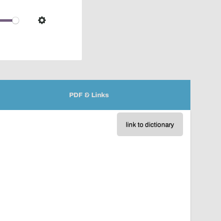
pop-
over
audio
Settings
player
PDF & Links
link to dictionary