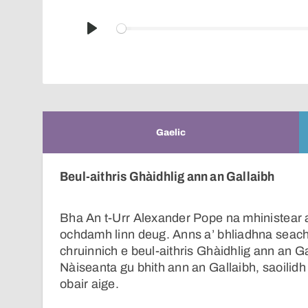
Play
Gaelic
Beul-aithris Ghàidhlig ann an Gallaibh
Bha An t-Urr Alexander Pope na mhinistear
ochdamh linn deug. Anns a’ bhliadhna seachd
chruinnich e beul-aithris Ghàidhlig ann an 
Nàiseanta gu bhith ann an Gallaibh, saoilidh 
obair aige.