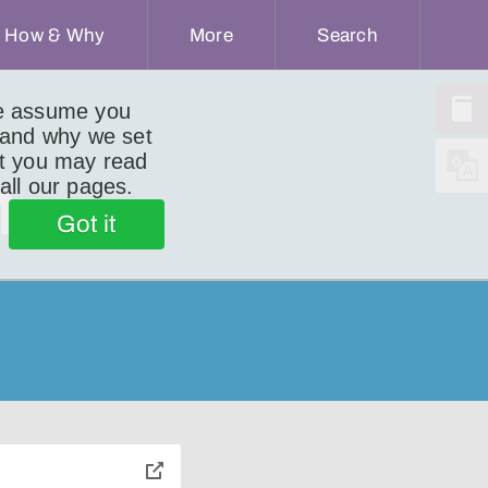
How & Why
More
Search
we assume you
 and why we set
ut you may read
n
 all our pages.
Got it
toggle