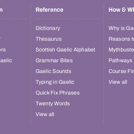
n
Reference
How & W
Dictionary
Why is Gae
r
Thesaurus
Reasons t
ers
Scottish Gaelic Alphabet
Mythbuste
aelic
Grammar Bites
Pathways
Gaelic Sounds
Course Fi
Typing in Gaelic
View all
Quick Fix Phrases
Twenty Words
View all