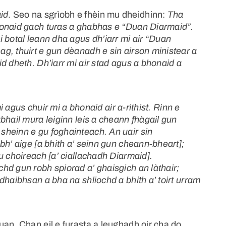
id
. Seo na sgrìobh e fhèin mu dheidhinn:
Tha
honaid gach turas a ghabhas e “Duan Diarmaid”.
 botal leann dha agus dh’iarr mi air “Duan
g, thuirt e gun dèanadh e sin airson ministear a
d dheth. Dh’iarr mi air stad agus a bhonaid a
mi agus chuir mi a bhonaid air a-rithist. Rinn e
bhail mura leiginn leis a cheann fhàgail gun
sheinn e gu foghainteach. An uair sin
bh’ aige [a bhith a’ seinn gun cheann-bheart];
u choireach [a’ ciallachadh Diarmaid].
hd gun robh spiorad a’ ghaisgich an làthair;
dhaibhsan a bha na shliochd a bhith a’ toirt urram
an. Chan eil e furasta a leughadh oir cha do