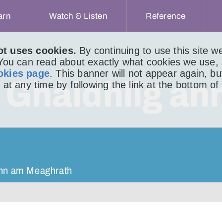
arn
Watch & Listen
Reference
ot uses cookies.
By continuing to use this site 
ACHAIDH
LITIR 574
 You can read about exactly what cookies we use,
okies page
. This banner will not appear again, b
s Ghàidhlig an
 at any time by following the link at the bottom of
ann am Meaghrath