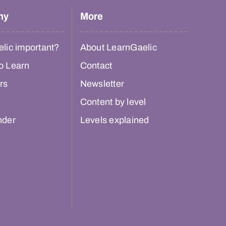
hy
More
lic important?
About LearnGaelic
o Learn
Contact
rs
Newsletter
Content by level
nder
Levels explained