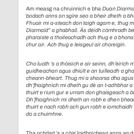
Am measg na chruinnich e bha
Duan Diarma
bodach anns an sgìre seo a bheir dheth a b
Fhuair mi a-steach don taigh agam e, thug mi
Diarmaid” a ghabhail. Às dèidh còmhradh bea
pharaiste a thoileachadh ach thug e a bhonai
chur air. Ach thug e leisgeul air choreigin.
Cho luath ’s a thòisich e air seinn, dh’èirich 
guidheachan agus dhiùlt e an tuilleadh a gha
cheann-bheart. Thug mi a shaorsa dha agus 
dh’fhaighnich mi dheth gu dè an t-adhbhar a 
thuirt e rium gur e urram don ghaisgeach a b
Dh’fhaighnich mi dheth an robh e dhen bheac
thuirt e nach robh ach gun robh e iomchaidh 
do a chuimhne.
Tha ochdad ’s a còig loidhnichean anns an du