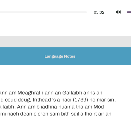
05:02
Mute
Language Notes
 ann am Meaghrath ann an Gallaibh anns an
 ceud deug, trithead ’s a naoi (1739) no mar sin,
Gallaibh. Ann am bliadhna nuair a tha am Mòd
mi nach dèan e cron sam bith sùil a thoirt air an