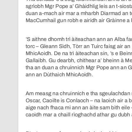
sgrìobh Mgr Pope a’ Ghàidhlig leis an t-sios
duan a-mach air mar a mharbh Diarmad an t
MacCumhail gun robh e airidh air Gràinne a 
’S aithne dhomh trì àiteachan ann an Alba f
torc – Gleann Sìdh, Tòrr an Tuirc faisg air 
MhicAoidh. De na trì àiteachan sin, ’s e Bei
Gallaibh. Gu dearbh, chithear a’ bheinn à Mea
tha an duan a chruinnich Mgr Pope ann an Ga
ann an Dùthaich MhicAoidh.
Am measg na chruinnich e tha sgeulachdan na
Oscar, Caoilte is Conlaoch – na laoich air a b
aige nach fhaca mi ann an àite sam bith eile
caoidh mar a chaill rìoghachd athar gu dub