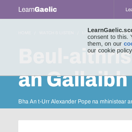
Learn
Gaelic
Le
LearnGaelic.sc
HOME
WATCH & LISTEN
LITIR DO LUCHD-IONNS
consent to this.
them, on our
co
Beul-aithri
our cookie policy
an Gallaibh
Bha An t-Urr Alexander Pope na mhinistear 