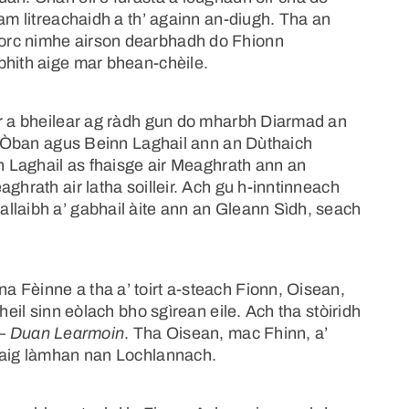
tam litreachaidh a th’ againn an-diugh. Tha an
orc nimhe airson dearbhadh do Fhionn
bhith aige mar bhean-chèile.
ar a bheilear ag ràdh gun do mharbh Diarmad an
an Òban agus Beinn Laghail ann an Dùthaich
nn Laghail as fhaisge air Meaghrath ann an
ghrath air latha soilleir. Ach gu h-inntinneach
llaibh a’ gabhail àite ann an Gleann Sìdh, seach
 Fèinne a tha a’ toirt a-steach Fionn, Oisean,
heil sinn eòlach bho sgìrean eile. Ach tha stòiridh
 –
Duan Learmoin
. Tha Oisean, mac Fhinn, a’
h aig làmhan nan Lochlannach.