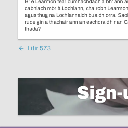
B’ e Learmon fear cumhachdach a bh’ ann an
cabhlach mòr à Lochlann, cha robh Learmo
agus thug na Lochlannaich buaidh orra. Saoi
rudeigin a thachair ann an eachdraidh nan G
fhada?
Litir 573
Sign-