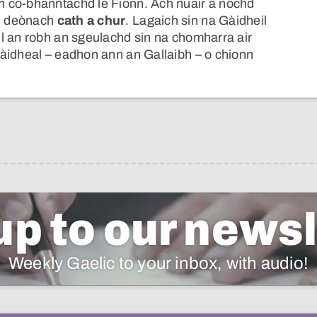
 co-bhanntachd le Fionn. Ach nuair a nochd
n deònach
cath a chur
. Lagaich sin na Gàidheil
l an robh an sgeulachd sin na chomharra air
àidheal – eadhon ann an Gallaibh – o chionn
up to our newsl
Weekly Gaelic to your inbox, with audio!