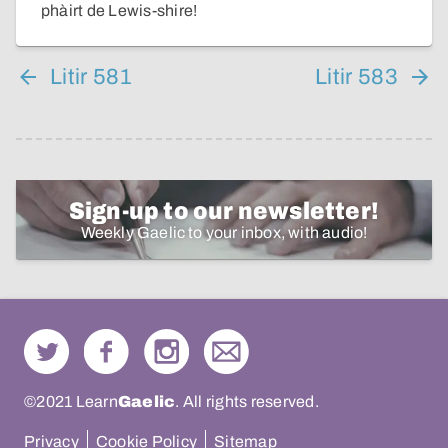
phàirt de Lewis-shire!
Litir 581
Litir 583
Sign-up to our newsletter!
Weekly Gaelic to your inbox, with audio!
©2021 Learn
Gaelic
. All rights reserved.
Privacy
Cookie Policy
Sitemap