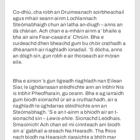
Co-dhiù, cha robh an Druimeanach soirbheachail
agus mhair seann ainm Lochlannach
Steòrnabhaigh chun an latha an-diugh – anns an
dà chànan. Ach chan e a-mhàin ainm a’ bhaile a
bha air aire Fear-casaid a’ Chrùin. Bha e
cuideachd dhen bheachd gum bu chòir crathadh a
dhèanamh air riaghladh ionadail. ’S dòcha, anns
an dòigh sin, gun robh e air thoiseach air mòran
eile.
Bha e airson ’s gun tigeadh riaghladh nan Eilean
Siar, le ùghdarrasan stèidhichte ann an Inbhir Nis
is Inbhir Pheofharain, gu ceann. Bha e ag iarraidh
gum biodh siorrachd ùr air a cruthachadh, air a
riaghladh le ùghdarras stèidhichte ann an
Steòrnabhagh. ’S e an t-ainm a bhiodh air an t-
siorrachd sin –
Lewis-shire
. Siorrachd Leòdhais.
Smaoinich! Ach chan eil mi cinnteach am biodh
sin a’ gabhail a-steach Na Hearadh. Tha fhios
nach biodh na Hearaich riaraichte a bhith mar