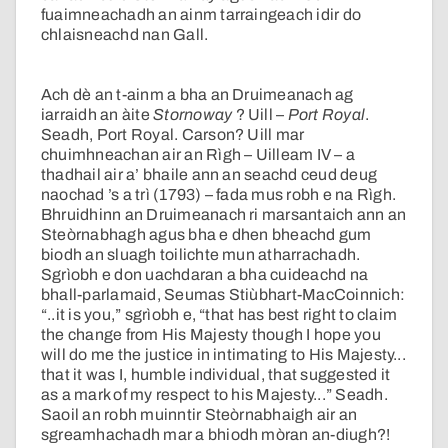
fuaimneachadh an ainm tarraingeach idir do
chlaisneachd nan Gall.
Ach dè an t-ainm a bha an Druimeanach ag
iarraidh an àite
Stornoway
? Uill –
Port Royal
.
Seadh, Port Royal. Carson? Uill mar
chuimhneachan air an Rìgh – Uilleam IV – a
thadhail air a’ bhaile ann an seachd ceud deug
naochad ’s a trì (1793) – fada mus robh e na Rìgh.
Bhruidhinn an Druimeanach ri marsantaich ann an
Steòrnabhagh agus bha e dhen bheachd gum
biodh an sluagh toilichte mun atharrachadh.
Sgrìobh e don uachdaran a bha cuideachd na
bhall-parlamaid, Seumas Stiùbhart-MacCoinnich:
“..it is you,” sgrìobh e, “that has best right to claim
the change from His Majesty though I hope you
will do me the justice in intimating to His Majesty...
that it was I, humble individual, that suggested it
as a mark of my respect to his Majesty...” Seadh.
Saoil an robh muinntir Steòrnabhaigh air an
sgreamhachadh mar a bhiodh mòran an-diugh?!