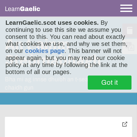
Learn
Gaelic
LearnGaelic.scot uses cookies.
By
continuing to use this site we assume you
consent to this. You can read about exactly
An t-ainm
what cookies we use, and why we set them,
on our
cookies page
. This banner will not
Steòrnabhagh
appear again, but you may read our cookie
policy at any time by following the link at the
bottom of all our pages.
Bha mi ag innse dhuibh an t-seachdain sa
Got it
chaidh gun
toggle
pop-
over