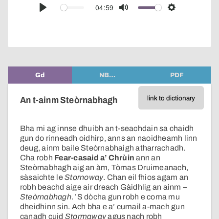
audio
04:59
Play
Mute
Settings
player
Gd
NB…
PDF
link to dictionary
An t-ainm Steòrnabhagh
Bha mi ag innse dhuibh an t-seachdain sa chaidh
gun do rinneadh oidhirp, anns an naoidheamh linn
deug, ainm baile Steòrnabhaigh atharrachadh.
Cha robh
Fear-casaid a’ Chrùin
ann an
Steòrnabhagh aig an àm, Tòmas Druimeanach,
sàsaichte le
Stornoway
. Chan eil fhios agam an
robh beachd aige air dreach Gàidhlig an ainm –
Steòrnabhagh
. ’S dòcha gun robh e coma mu
dheidhinn sin. Ach bha e a’ cumail a-mach gun
canadh cuid
Stormaway
agus nach robh