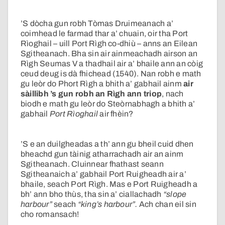
’S dòcha gun robh Tòmas Druimeanach a’
coimhead le farmad thar a’ chuain, oir tha Port
Rìoghail – uill Port Rìgh co-dhiù – anns an Eilean
Sgitheanach. Bha sin air ainmeachadh airson an
Rìgh Seumas V a thadhail air a’ bhaile ann an còig
ceud deug is dà fhichead (1540). Nan robh e math
gu leòr do Phort Rìgh a bhith a’ gabhail ainm
air
sàillibh ’s gun robh an Rìgh ann triop
, nach
biodh e math gu leòr do Steòrnabhagh a bhith a’
gabhail
Port Rìoghail
air fhèin?
’S e an duilgheadas a th’ ann gu bheil cuid dhen
bheachd gun tàinig atharrachadh air an ainm
Sgitheanach. Cluinnear fhathast seann
Sgitheanaich a’ gabhail Port Ruigheadh air a’
bhaile, seach Port Rìgh. Mas e Port Ruigheadh a
bh’ ann bho thùs, tha sin a’ ciallachadh
“slope
harbour”
seach
“king’s harbour”.
Ach chan eil sin
cho romansach!