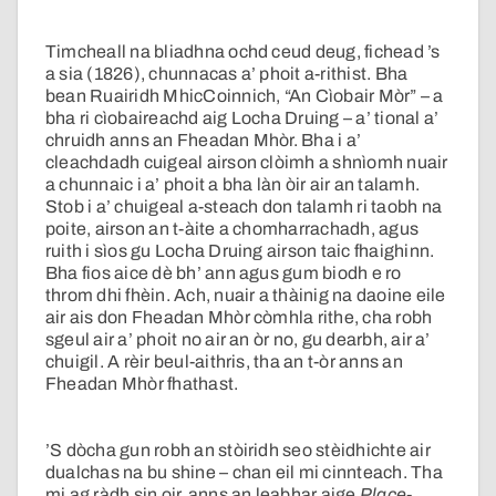
Timcheall na bliadhna ochd ceud deug, fichead ’s
a sia (1826), chunnacas a’ phoit a-rithist. Bha
bean Ruairidh MhicCoinnich, “An Cìobair Mòr” – a
bha ri cìobaireachd aig Locha Druing – a’ tional a’
chruidh anns an Fheadan Mhòr. Bha i a’
cleachdadh cuigeal airson clòimh a shnìomh nuair
a chunnaic i a’ phoit a bha làn òir air an talamh.
Stob i a’ chuigeal a-steach don talamh ri taobh na
poite, airson an t-àite a chomharrachadh, agus
ruith i sìos gu Locha Druing airson taic fhaighinn.
Bha fios aice dè bh’ ann agus gum biodh e ro
throm dhi fhèin. Ach, nuair a thàinig na daoine eile
air ais don Fheadan Mhòr còmhla rithe, cha robh
sgeul air a’ phoit no air an òr no, gu dearbh, air a’
chuigil. A rèir beul-aithris, tha an t-òr anns an
Fheadan Mhòr fhathast.
’S dòcha gun robh an stòiridh seo stèidhichte air
dualchas na bu shine – chan eil mi cinnteach. Tha
mi ag ràdh sin oir, anns an leabhar aige
Place-