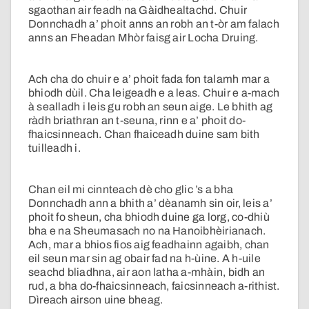
sgaothan air feadh na Gàidhealtachd. Chuir
Donnchadh a’ phoit anns an robh an t-òr am falach
anns an Fheadan Mhòr faisg air Locha Druing.
Ach cha do chuir e a’ phoit fada fon talamh mar a
bhiodh dùil. Cha leigeadh e a leas. Chuir e a-mach
à sealladh i leis gu robh an seun aige. Le bhith ag
ràdh briathran an t-seuna, rinn e a’ phoit do-
fhaicsinneach. Chan fhaiceadh duine sam bith
tuilleadh i.
Chan eil mi cinnteach dè cho glic ’s a bha
Donnchadh ann a bhith a’ dèanamh sin oir, leis a’
phoit fo sheun, cha bhiodh duine ga lorg, co-dhiù
bha e na Sheumasach no na Hanoibhèirianach.
Ach, mar a bhios fios aig feadhainn agaibh, chan
eil seun mar sin ag obair fad na h-ùine. A h-uile
seachd bliadhna, air aon latha a-mhàin, bidh an
rud, a bha do-fhaicsinneach, faicsinneach a-rithist.
Dìreach airson uine bheag.