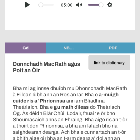
audio
05:00
Play
Mute
Settings
player
Gd
NB…
PDF
link to dictionary
Donnchadh MacRath agus
Poit an Òir
Bha mi ag innse dhuibh mu Dhonnchadh MacRath
à Eilean Iùbh ann an Ros an Iar. Bha e
a-muigh
cuide ris a’ Phrionnsa
ann am Bliadhna
Theàrlaich. Bha e
gu math dìleas
do Theàrlach
Òg. Às dèidh Blàr Chùil Lodair, fhuair e òr bho
Sheumasaich anns an Fhraing. Bha aige ris an t-òr
a thoirt don Phrionnsa, a bha am falach bho na
saighdearan dearga. Ach bha e cunnartach an t-òr
a bhith aige oir bha an t-arm dearg a’ dol ann an