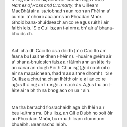
Names of Ross and Cromarty
, tha Uilleam
MacBhàtair a’ sgrìobhadh gun robh an Fhèinn a’
cumail a’ choire aca anns an Fheadan Mhòr.
Ghoid bana-bhuidseach an coire agus ruith i air
falbh leis. ’S e Cuilisg an t-ainm a bh’ air a’ bhana-
bhuidsich.
Ach chaidh Caoilte às a dèidh (b’ e Caoilte am
fear a bu luaithe dhen Fhèinn). Fhuair e grèim air
a’ bhana-bhuidsich faisg air làimh ann an àite ris
an canar an-diugh Fèith Chuilisg (ged nach eil e
air na mapaichean, fhad ’s as aithne dhomh). ’S e
Cuilisg a chruthaich an fhèith oir leig i an coire
agus thàinig an t-uisge a-mach às. Agus tha an t-
àite air a bhith na bhoglach on uair sin.
Ma tha barrachd fiosrachaidh agaibh fhèin air
beul-aithris mu Chuilisg, an Gille Dubh no poit òir
an Fheadain Mhòir, bu mhath leam cluinntinn
bhuaibh. Beannachd leibh.