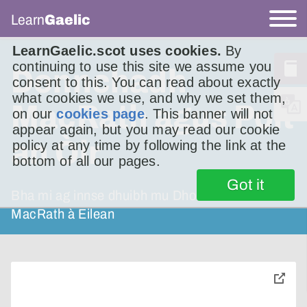
Learn
Gaelic
LearnGaelic.scot uses cookies.
By
continuing to use this site we assume you
Donnchadh
consent to this. You can read about exactly
what cookies we use, and why we set them,
MacRath agus Poit
on our
cookies page
. This banner will not
appear again, but you may read our cookie
an Òir
policy at any time by following the link at the
bottom of all our pages.
Got it
Bha mi ag innse dhuibh mu Dhonnchadh
MacRath à Eilean
toggle
pop-
over