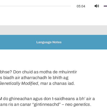
05:04
Mute
Language Notes
uibhse? Don chuid as motha de mhuinntir
s biadh air atharrachadh le bhith ag
Genetically Modified
, mar a chanas iad.
GM do ghineachan agus don t-saidheans a bh’ air a
ans ris an canar “gintinneachd” – neo
genetics
.