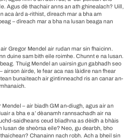
ile. Agus dè thachair anns an ath ghinealach? Uill,
 aca àrd a-rithist, dìreach mar a bha am
 beag – dìreach mar a bha na lusan beaga nan
air Gregor Mendel air rudan mar sin fhaicinn.
nn duine sam bith eile roimhe. Chunnt e na lusan.
ubh beag. Thuig Mendel an uairsin gun gabhadh seo
airson àirde, le fear aca nas làidire nan fhear
iltean bunaiteach air gintinneachd ris an canar an-
 mhanaich.
Mendel – air biadh GM an-diugh, agus air an
air a bha e a’ dèanamh rannsachadh air na
luchd-saidheans ceud bliadhna as dèidh a bhàis
n lusan de sheòrsa eile? Neo, gu dearbh, bho
athaichean? Chanainn nach robh. Ach a bheil sin