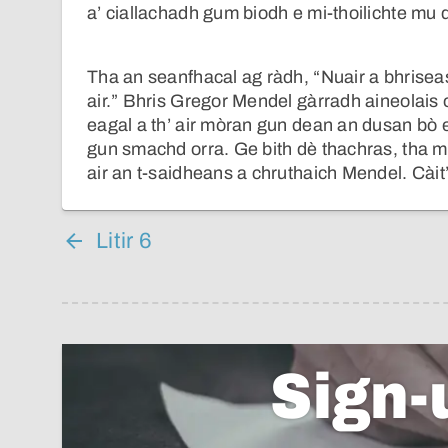
a’ ciallachadh gum biodh e mi-thoilichte mu
Tha an seanfhacal ag ràdh, “Nuair a bhrise
air.” Bhris Gregor Mendel gàrradh aineolais o
eagal a th’ air mòran gun dean an dusan bò ei
gun smachd orra. Ge bith dè thachras, tha 
air an t-saidheans a chruthaich Mendel. Cài
Litir 6
Sign-