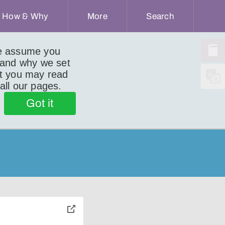
How & Why
More
Search
we assume you
 and why we set
ut you may read
 all our pages.
Got it
toggle
pop-