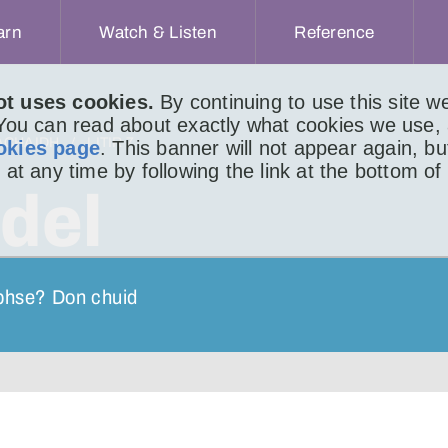
arn
Watch & Listen
Reference
ot uses cookies.
By continuing to use this site 
 You can read about exactly what cookies we use,
ACHAIDH
LITIR 7
okies page
. This banner will not appear again, b
 at any time by following the link at the bottom of
del
ibhse? Don chuid