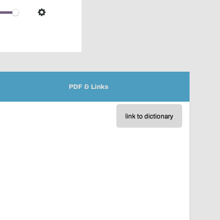
over
audio
Settings
player
PDF & Links
link to dictionary