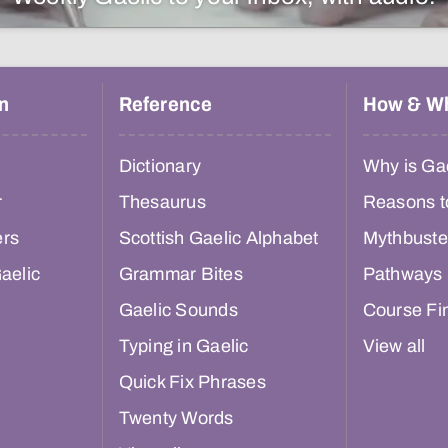
n
Reference
How & W
Dictionary
Why is Gae
r
Thesaurus
Reasons t
ers
Scottish Gaelic Alphabet
Mythbuste
aelic
Grammar Bites
Pathways
Gaelic Sounds
Course Fi
Typing in Gaelic
View all
Quick Fix Phrases
Twenty Words