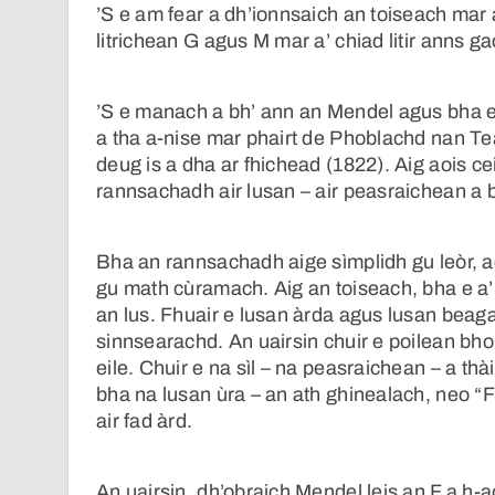
’S e am fear a dh’ionnsaich an toiseach mar 
litrichean G agus M mar a’ chiad litir anns 
’S e manach a bh’ ann an Mendel agus bha e
a tha a-nise mar phairt de Phoblachd nan T
deug is a dha ar fhichead (1822). Aig aois cei
rannsachadh air lusan – air peasraichean a 
Bha an rannsachadh aige sìmplidh gu leòr, 
gu math cùramach. Aig an toiseach, bha e a’ 
an lus. Fhuair e lusan àrda agus lusan beaga
sinnsearachd. An uairsin chuir e poilean bho 
eile. Chuir e na sìl – na peasraichean – a thà
bha na lusan ùra – an ath ghinealach, neo “
air fad àrd.
An uairsin, dh’obraich Mendel leis an F a h-a