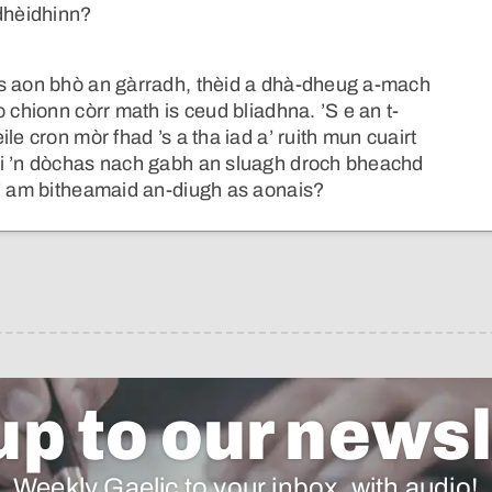
 dhèidhinn?
as aon bhò an gàrradh, thèid a dhà-dheug a-mach
 chionn còrr math is ceud bliadhna. ’S e an t-
le cron mòr fhad ’s a tha iad a’ ruith mun cuairt
mi ’n dòchas nach gabh an sluagh droch bheachd
t’ am bitheamaid an-diugh as aonais?
up to our newsl
Weekly Gaelic to your inbox, with audio!