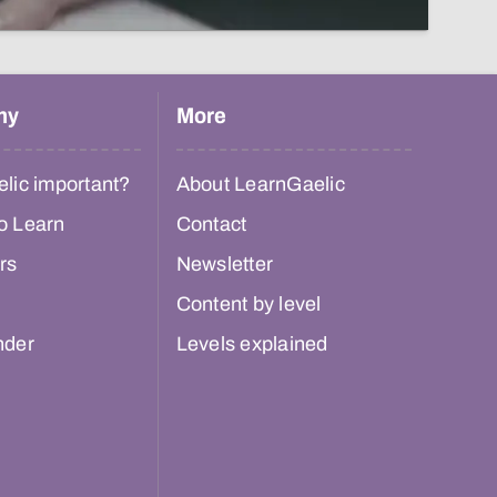
hy
More
lic important?
About LearnGaelic
o Learn
Contact
rs
Newsletter
Content by level
nder
Levels explained