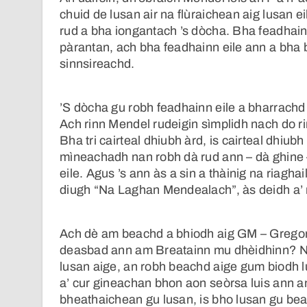
chuid de lusan air na flùraichean aig lusan e
rud a bha iongantach ’s dòcha. Bha feadhainn
pàrantan, ach bha feadhainn eile ann a bha
sinnsireachd.
’S dòcha gu robh feadhainn eile a bharrachd 
Ach rinn Mendel rudeigin sìmplidh nach do ri
Bha tri cairteal dhiubh àrd, is cairteal dhi
mìneachadh nan robh dà rud ann – dà ghine – 
eile. Agus ’s ann às a sin a thàinig na riagha
diugh “Na Laghan Mendealach”, às deidh a’
Ach dè am beachd a bhiodh aig GM – Gregor 
deasbad ann am Breatainn mu dhèidhinn? Nu
lusan aige, an robh beachd aige gum biodh 
a’ cur gineachan bhon aon seòrsa luis ann a
bheathaichean gu lusan, is bho lusan gu be