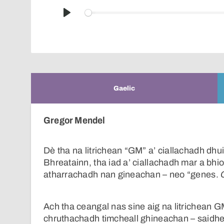
Play
Gaelic
Gregor Mendel
Dè tha na litrichean “GM” a’ ciallachadh dh
Bhreatainn, tha iad a’ ciallachadh mar a bhio
atharrachadh nan gineachan – neo “genes.
Ach tha ceangal nas sine aig na litrichean 
chruthachadh timcheall ghineachan – saidhe