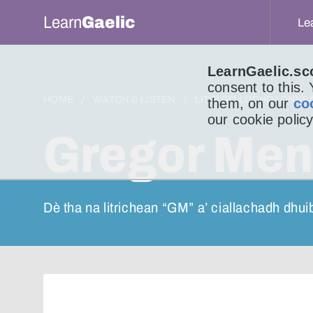
Learn
Gaelic
Le
LearnGaelic.sc
consent to this.
HOME
WATCH & LISTEN
LITIR DO LUCHD-IONNS
them, on our
co
our cookie policy
Gregor Men
Dè tha na litrichean “GM” a’ ciallachadh dhu