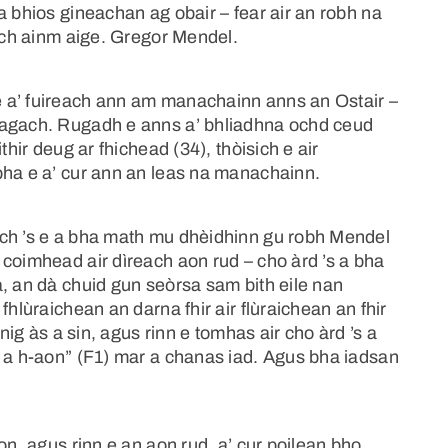
a bhios gineachan ag obair – fear air an robh na
gach ainm aige. Gregor Mendel.
 a’ fuireach ann am manachainn anns an Ostair –
eagach. Rugadh e anns a’ bhliadhna ochd ceud
thir deug ar fhichead (34), thòisich e air
bha e a’ cur ann an leas na manachainn.
ach ’s e a bha math mu dhèidhinn gu robh Mendel
coimhead air dìreach aon rud – cho àrd ’s a bha
, an dà chuid gun seòrsa sam bith eile nan
fhlùraichean an darna fhir air flùraichean an fhir
inig às a sin, agus rinn e tomhas air cho àrd ’s a
F a h-aon” (F1) mar a chanas iad. Agus bha iadsan
on, agus rinn e an aon rud, a’ cur poilean bho