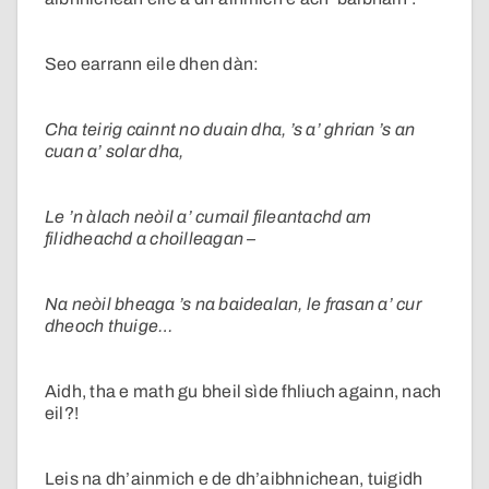
Seo earrann eile dhen dàn:
Cha teirig cainnt no duain dha, ’s a’ ghrian ’s an
cuan a’ solar dha,
Le ’n àlach neòil a’ cumail fileantachd am
filidheachd a choilleagan –
Na neòil bheaga ’s na baidealan, le frasan a’ cur
dheoch thuige…
Aidh, tha e math gu bheil sìde fhliuch againn, nach
eil?!
Leis na dh’ainmich e de dh’aibhnichean, tuigidh