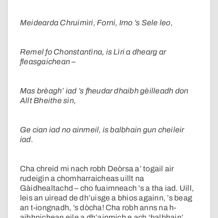
Meidearda Chruimìri, Forni, Irno ’s Sele leo,
Remel fo Chonstantìna, is Lìri a dhearg ar
fleasgaichean –
Mas brèagh’ iad ’s fheudar dhaibh gèilleadh don
Allt Bheithe sin,
Ge cian iad no ainmeil, is balbhain gun cheileir
iad.
Cha chreid mi nach robh Deòrsa a’ togail air
rudeigin a chomharraicheas uillt na
Gàidhealtachd – cho fuaimneach ’s a tha iad. Uill,
leis an uiread de dh’uisge a bhios againn, ’s beag
an t-iongnadh, ’s dòcha! Cha robh anns na h-
aibhnichean eile a dh’ainmich e ach ‘balbhain’.