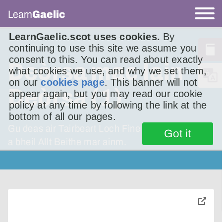
Learn
Gaelic
LearnGaelic.scot uses cookies.
By
continuing to use this site we assume you
consent to this. You can read about exactly
Deòrsa mac Iain
what cookies we use, and why we set them,
on our
cookies page
. This banner will not
Deòrsa (1)
appear again, but you may read our cookie
policy at any time by following the link at the
bottom of all our pages.
Gu deas air Tairbeart Loch Fìne tha allt ann air
Got it
a bheil Allt Beithe mar ainm.
toggle
pop-
over