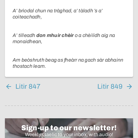
A’ brìodal chun na tràghad, a’ tàladh ’s a’
coiteachadh,
A’ tilleadh
don mhuir chèir
o a chèilidh aig na
monaidhean,
Am beòshruth beag as fheàrr na gach sàr abhainn
thostach leam.
Litir 847
Litir 849
Sign-up to our newsletter!
Weekly Gaelic to your inbox, with audio!