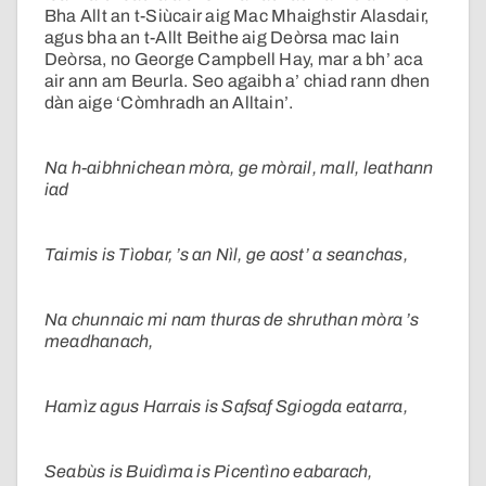
Bha Allt an t-Siùcair aig Mac Mhaighstir Alasdair,
agus bha an t-Allt Beithe aig Deòrsa mac Iain
Deòrsa, no George Campbell Hay, mar a bh’ aca
air ann am Beurla. Seo agaibh a’ chiad rann dhen
dàn aige ‘Còmhradh an Alltain’.
Na h-aibhnichean mòra, ge mòrail, mall, leathann
iad
Taimis is Tìobar, ’s an Nìl, ge aost’ a seanchas,
Na chunnaic mi nam thuras de shruthan mòra ’s
meadhanach,
Hamìz agus Harrais is Safsaf Sgiogda eatarra,
Seabùs is Buidìma is Picentìno eabarach,