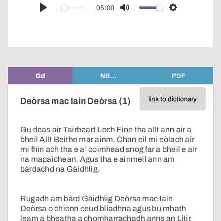
audio
05:00
Play
Mute
Settings
player
Gd
NB…
PDF
link to dictionary
Deòrsa mac Iain Deòrsa (1)
Gu deas air Tairbeart Loch Fìne tha allt ann air a
bheil Allt Beithe mar ainm. Chan eil mi eòlach air
mi fhìn ach tha e a’ coimhead snog far a bheil e air
na mapaichean. Agus tha e ainmeil ann am
bàrdachd na Gàidhlig.
Rugadh am bàrd Gàidhlig Deòrsa mac Iain
Deòrsa o chionn ceud bliadhna agus bu mhath
leam a bheatha a chomharrachadh anns an Litir.