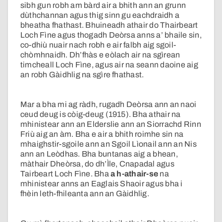
sibh gun robh am bàrd air a bhith ann an grunn
dùthchannan agus thig sinn gu eachdraidh a
bheatha fhathast. Bhuineadh athair do Thairbeart
Loch Fìne agus thogadh Deòrsa anns a’ bhaile sin,
co-dhiù nuair nach robh e air falbh aig sgoil-
chòmhnaidh. Dh’fhàs e eòlach air na sgìrean
timcheall Loch Fìne, agus air na seann daoine aig
an robh Gàidhlig na sgìre fhathast.
Mar a bha mi ag ràdh, rugadh Deòrsa ann an naoi
ceud deug is còig-deug (1915). Bha athair na
mhinistear ann an Elderslie ann an Siorrachd Rinn
Friù aig an àm. Bha e air a bhith roimhe sin na
mhaighstir-sgoile ann an Sgoil Lìonail ann an Nis
ann an Leòdhas. Bha buntanas aig a bhean,
màthair Dheòrsa, do dh’Ìle, Cnapadal agus
Tairbeart Loch Fìne. Bha
a h-athair-se
na
mhinistear anns an Eaglais Shaoir agus bha i
fhèin leth-fhileanta ann an Gàidhlig.