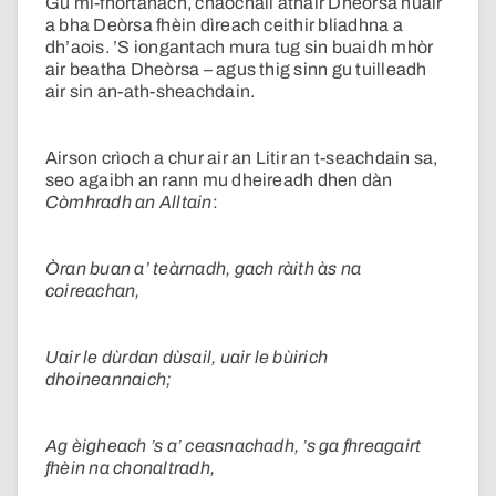
Gu mì-fhortanach, chaochail athair Dheòrsa nuair
a bha Deòrsa fhèin dìreach ceithir bliadhna a
dh’aois. ’S iongantach mura tug sin buaidh mhòr
air beatha Dheòrsa – agus thig sinn gu tuilleadh
air sin an-ath-sheachdain.
Airson crìoch a chur air an Litir an t-seachdain sa,
seo agaibh an rann mu dheireadh dhen dàn
Còmhradh an Alltain
:
Òran buan a’ teàrnadh, gach ràith às na
coireachan,
Uair le dùrdan dùsail, uair le bùirich
dhoineannaich;
Ag èigheach ’s a’ ceasnachadh, ’s ga fhreagairt
fhèin na chonaltradh,