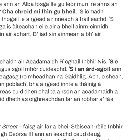
ne ann an Alba fosgailte gu leòr mun ìre anns an
?
Cha chreid mi fhìn gu bheil
. ʼS iomadh
hogail le airgead a rinneadh à tràilleachd. ʼS
 is àiteachan eile air a bheil ainm-cinnidh
air adhart. B’ iad sin ainmean a bh’ air
haidh air Acadamaidh Rìoghail Inbhir Nis.
ʼS e
 agus sgoil mhòr cuideachd.
ʼS i an àrd-sgoil
ann
n teagasg tro mheadhan na Gàidhlig. Ach, o shean,
 poblach, bha airgead innte a thàinig à
 treas cuid dhen chalpa airson an acadamaidh a
id dheth às oighreachdan far an robhar a’ fàs
 Street
– faisg air far a bheil Stèisean-rèile Inbhir
Rìgh Deòrsa III ann an seachd ceud deug,