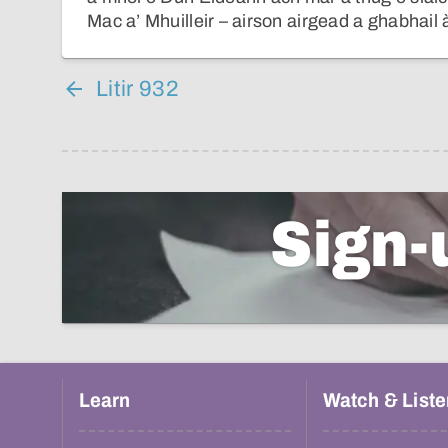
Mac a’ Mhuilleir – airson airgead a ghabhail à
Litir 932
Sign-
Learn
Watch & Liste