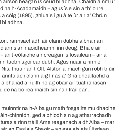
 sin airson beagan is ceud bliadhna. Chaidh ainm ùr
d na h-Acadamaidh – agus ʼs e sin a th’ oirre
 còig (1895), ghluais i gu àite ùr air a’ Chrùn
d bliadhna.
ston, rannsachadh air clann dubha a bha nan
hd anns an naoidheamh linn deug. Bha e air
 an t-eòlaiche air creagan is fosailean – air a
ri taobh sgoilear dubh. Agus nuair a rinn e
is, fhuair an t-Oll. Alston a-mach gun robh triùir
’ annta ach clann aig fir às a’ Ghàidhealtachd a
a bha iad a’ ruith no ag obair air tuathanasan
d de na boireannaich sin nan tràillean.
muinntir na h-Alba gu math fosgailte mu dhaoine
ràin-chinnidh, ged a bhiodh sin ag atharrachadh
r turas a rinn tràill Ameireaganach a dh’Alba – mar
air an Eaglais Shaoir – an eaglais aig Ùisdean