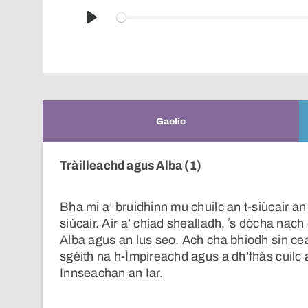
Play
Gaelic
Tràilleachd agus Alba (1)
Bha mi a’ bruidhinn mu chuilc an t-siùcair a
siùcair. Air a’ chiad shealladh, ʼs dòcha nac
Alba agus an lus seo. Ach cha bhiodh sin cea
sgèith na h-Ìmpireachd agus a dh’fhàs cuilc an
Innseachan an Iar.