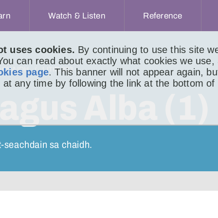
arn
Watch & Listen
Reference
ot uses cookies.
By continuing to use this site 
 You can read about exactly what cookies we use,
ACHAIDH
LITIR 933
okies page
. This banner will not appear again, b
 at any time by following the link at the bottom of
 agus Alba (1)
 t-seachdain sa chaidh.