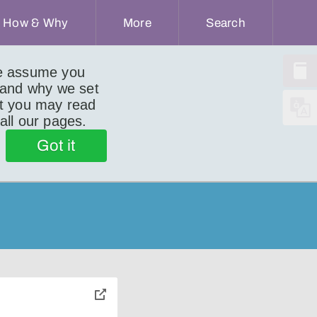
How & Why
More
Search
we assume you
 and why we set
ut you may read
 all our pages.
Got it
toggle
pop-