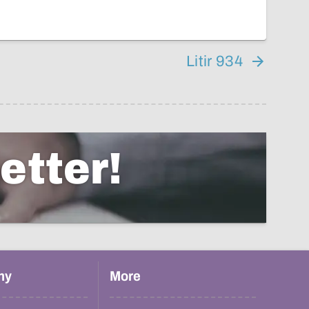
Litir 934
etter!
hy
More