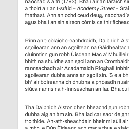
naochad ʼs a trì (1793). Bha i air an làraich
a thoirt air an t-sràid –
Academy Street
– Srài
fhathast. Ann an ochd ceud deug, naochad ʼs a
agus bha i an sin airson còrr is ceithir fichea
Rinn an t-eòlaiche-eachdraidh, Daibhidh Al
sgoilearan ann an sgoiltean na Gàidhealtac
cluinntinn gun robh Ùisdean Mac a’ Mhuilleir –
bhith na shuidhe san sgoil ann an Crombaidh 
rannsachadh air Acadamaidh Rìoghail Inbhir N
sgoilearan dubha anns an sgoil sin. ʼS e a bh
bh’ air boireannaich dhubha a phòsadh nuair 
siùcair anns na h-Innseachan an Iar. Bha cui
Tha Daibhidh Alston dhen bheachd gun robh 
dubha aig an àm sin. Bha iad car saor de gh
tro thìde. An-ath-sheachdain bheir mi sùil ai
a mhol e Dùn Èideann ach mar a thug e slaic 