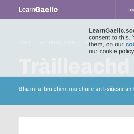
Learn
Gaelic
Le
LearnGaelic.sc
consent to this.
HOME
WATCH & LISTEN
LITIR DO LUCHD-IONNS
them, on our
co
our cookie policy
Tràilleachd
Bha mi a’ bruidhinn mu chuilc an t-siùcair an