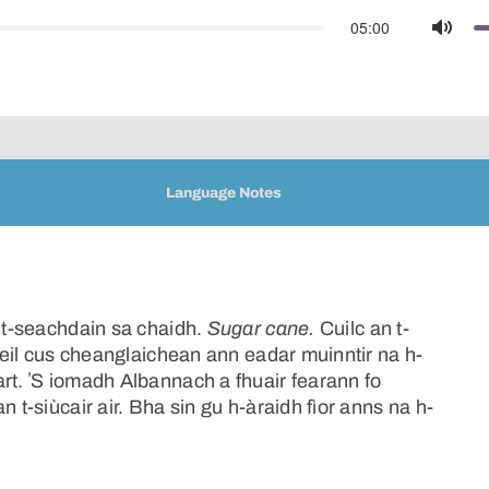
05:00
Mute
Language Notes
n t-seachdain sa chaidh.
Sugar cane.
Cuilc an t-
h eil cus cheanglaichean ann eadar muinntir na h-
rt. ʼS iomadh Albannach a fhuair fearann fo
 t-siùcair air. Bha sin gu h-àraidh fìor anns na h-