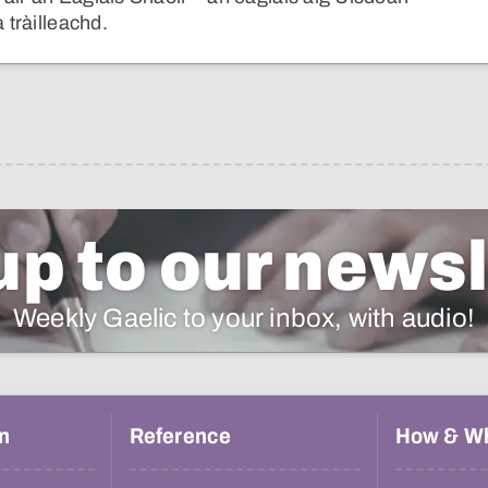
 tràilleachd.
up to our newsl
Weekly Gaelic to your inbox, with audio!
n
Reference
How & W