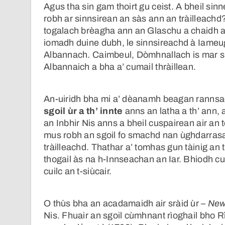
Agus tha sin gam thoirt gu ceist. A bheil sin
robh ar sinnsirean an sàs ann an tràilleachd
togalach brèagha ann an Glaschu a chaidh a t
iomadh duine dubh, le sinnsireachd à Iameuga
Albannach. Caimbeul, Dòmhnallach is mar sin 
Albannaich a bha a’ cumail thràillean.
An-uiridh bha mi a’ dèanamh beagan rannsac
sgoil ùr a th’ innte
anns an latha a th’ ann,
an Inbhir Nis anns a bheil cuspairean air a
mus robh an sgoil fo smachd nan ùghdarrasan
tràilleachd. Thathar a’ tomhas gun tàinig an
thogail às na h-Innseachan an Iar. Bhiodh cu
cuilc an t-siùcair.
O thùs bha an acadamaidh air sràid ùr –
New
Nis. Fhuair an sgoil cùmhnant rìoghail bho 