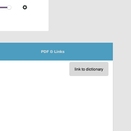
over
audio
Settings
player
PDF & Links
link to dictionary