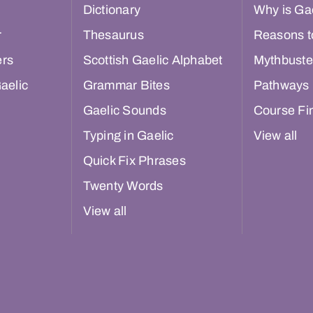
Dictionary
Why is Gae
r
Thesaurus
Reasons t
ers
Scottish Gaelic Alphabet
Mythbuste
aelic
Grammar Bites
Pathways
Gaelic Sounds
Course Fi
Typing in Gaelic
View all
Quick Fix Phrases
Twenty Words
View all