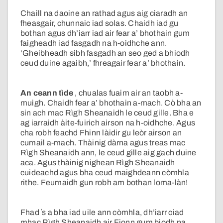
Chaill na daoine an rathad agus aig ciaradh an
fheasgair, chunnaic iad solas. Chaidh iad gu
bothan agus dh’iarr iad air fear a’ bhothain gum
faigheadh iad fasgadh na h-oidhche ann.
‘Gheibheadh sibh fasgadh an seo ged a bhiodh
ceud duine agaibh,’ fhreagair fear a’ bhothain.
An ceann tìde
, chualas fuaim air an taobh a-
muigh. Chaidh fear a’ bhothain a-mach. Cò bha an
sin ach mac Rìgh Sheanaidh le ceud gille. Bha e
ag iarraidh àite-fuirich airson na h-oidhche. Agus
cha robh feachd Fhinn làidir gu leòr airson an
cumail a-mach. Thàinig dàrna agus treas mac
Rìgh Sheanaidh ann, le ceud gille aig gach duine
aca. Agus thàinig nighean Rìgh Sheanaidh
cuideachd agus bha ceud maighdeann còmhla
rithe. Feumaidh gun robh am bothan loma-làn!
Fhad ʼs a bha iad uile ann còmhla, dh’iarr ciad
mhac Rìgh Sheanaidh air Fionn gum biodh na