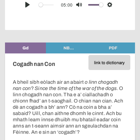
audio
05:00
Play
Mute
Settings
player
Gd
NB…
PDF
link to dictionary
Cogadh nan Con
A bheil sibh eòlach air an abairt
o linn chogadh
nan con
?
Since the time of the war of the dogs
. O
linn chogadh nan con. Tha e a’ ciallachadh o
chionn fhad’ an t-saoghail. O chian nan cian. Ach
dè an cogadh a bh’ ann? Cò na coin a bha a’
sabaid? Uill, chan aithne dhomh le cinnt. Ach bu
mhath leam innse dhuibh mu bhatail eadar coin
anns an t-seann aimsir ann an sgeulachdan na
Fèinne. An e sin an ‘cogadh’?