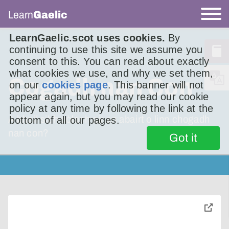
Learn
Gaelic
LearnGaelic.scot uses cookies.
By
continuing to use this site we assume you
consent to this. You can read about exactly
what cookies we use, and why we set them,
Cogadh nan Con
on our
cookies page
. This banner will not
appear again, but you may read our cookie
policy at any time by following the link at the
A bheil sibh eòlach air an abairt o linn chogadh
bottom of all our pages.
nan con?
Got it
toggle
pop-
over