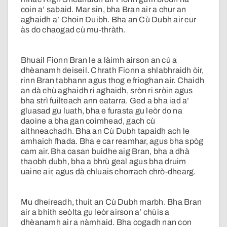
coin a’ sabaid. Mar sin, bha Bran air a chur an
aghaidh a’ Choin Duibh. Bha an Cù Dubh air cur
às do chaogad cù mu-thràth.
Bhuail Fionn Bran le a làimh airson an cù a
dhèanamh deiseil. Chrath Fionn a shlabhraidh òir,
rinn Bran tabhann agus thog e frioghan air. Chaidh
an dà chù aghaidh ri aghaidh, sròn ri sròin agus
bha strì fuilteach ann eatarra. Ged a bha iad a’
gluasad gu luath, bha e furasta gu leòr do na
daoine a bha gan coimhead, gach cù
aithneachadh. Bha an Cù Dubh tapaidh ach le
amhaich fhada. Bha e car reamhar, agus bha spòg
cam air. Bha casan buidhe aig Bran, bha a dhà
thaobh dubh, bha a bhrù geal agus bha druim
uaine air, agus dà chluais chorrach chrò-dhearg.
Mu dheireadh, thuit an Cù Dubh marbh. Bha Bran
air a bhith seòlta gu leòr airson a’ chùis a
dhèanamh air a nàmhaid. Bha cogadh nan con