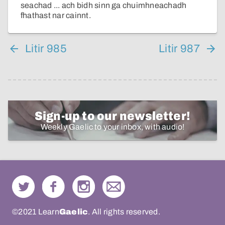
seachad ... ach bidh sinn ga chuimhneachadh
fhathast nar cainnt.
Litir 985
Litir 987
Sign-up to our newsletter!
Weekly Gaelic to your inbox, with audio!
©2021 Learn
Gaelic
. All rights reserved.