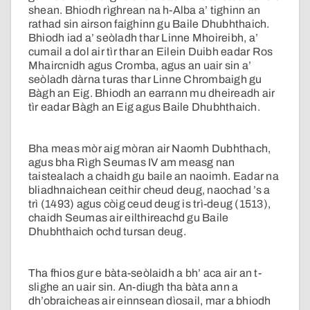
shean. Bhiodh rìghrean na h-Alba a’ tighinn an
rathad sin airson faighinn gu Baile Dhubhthaich.
Bhiodh iad a’ seòladh thar Linne Mhoireibh, a’
cumail a dol air tìr thar an Eilein Duibh eadar Ros
Mhaircnidh agus Cromba, agus an uair sin a’
seòladh dàrna turas thar Linne Chrombaigh gu
Bàgh an Eig. Bhiodh an earrann mu dheireadh air
tìr eadar Bàgh an Eig agus Baile Dhubhthaich.
Bha meas mòr aig mòran air Naomh Dubhthach,
agus bha Rìgh Seumas IV am measg nan
taistealach a chaidh gu baile an naoimh. Eadar na
bliadhnaichean ceithir cheud deug, naochad ’s a
trì (1493) agus còig ceud deug is trì-deug (1513),
chaidh Seumas air eilthireachd gu Baile
Dhubhthaich ochd tursan deug.
Tha fhios gur e bàta-seòlaidh a bh’ aca air an t-
slighe an uair sin. An-diugh tha bàta ann a
dh’obraicheas air einnsean dìosail, mar a bhiodh