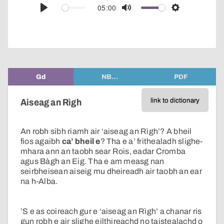
audio
05:00
Play
Mute
Settings
player
Gd
NB…
PDF
link to dictionary
Aiseag an Rìgh
An robh sibh riamh air ‘aiseag an Rìgh’? A bheil
fios agaibh
ca’ bheil e
? Tha e a’ frithealadh slighe-
mhara ann an taobh sear Rois, eadar Cromba
agus Bàgh an Eig. Tha e am measg nan
seirbheisean aiseig mu dheireadh air taobh an ear
na h-Alba.
’S e as coireach gur e ‘aiseag an Rìgh’ a chanar ris
gun robh e air slighe eilthireachd no taistealachd o