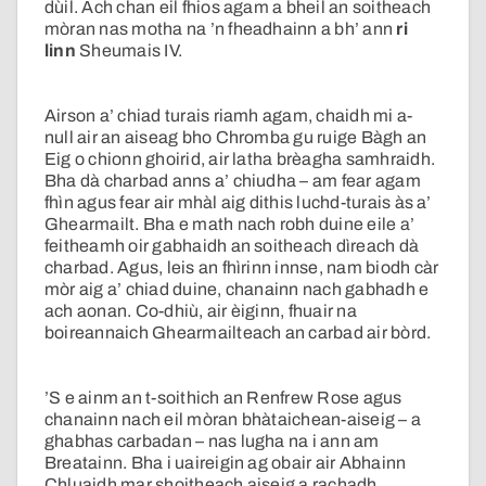
dùil. Ach chan eil fhios agam a bheil an soitheach
mòran nas motha na ’n fheadhainn a bh’ ann
ri
linn
Sheumais IV.
Airson a’ chiad turais riamh agam, chaidh mi a-
null air an aiseag bho Chromba gu ruige Bàgh an
Eig o chionn ghoirid, air latha brèagha samhraidh.
Bha dà charbad anns a’ chiudha – am fear agam
fhìn agus fear air mhàl aig dithis luchd-turais às a’
Ghearmailt. Bha e math nach robh duine eile a’
feitheamh oir gabhaidh an soitheach dìreach dà
charbad. Agus, leis an fhìrinn innse, nam biodh càr
mòr aig a’ chiad duine, chanainn nach gabhadh e
ach aonan. Co-dhiù, air èiginn, fhuair na
boireannaich Ghearmailteach an carbad air bòrd.
’S e ainm an t-soithich an Renfrew Rose agus
chanainn nach eil mòran bhàtaichean-aiseig – a
ghabhas carbadan – nas lugha na i ann am
Breatainn. Bha i uaireigin ag obair air Abhainn
Chluaidh mar shoitheach aiseig a rachadh