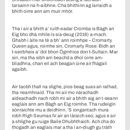
tarsainn na h-aibhne. Cha bhithinn ag iarraidh a
bhith oirre ann am muir mhòr.
Tha i air a bhith a’ ruith eadar Cromba is Bàgh an
Eig bho dhà mhìle is sia-deug (2016) a-mach.
Ghabh i àite na tè a bh’ ann roimhpe – Cromarty
Queen agus, roimhe sin, Cromarty Rose. Bidh an
t-seirbheis a’ dol bhon Ògmhios don t-Sultain. Mar
sin, ma tha sibh am beachd a dhol oirre am-
bliadhna, chan eil ach beagan ùine air fhàgail
agaibh.
Air taobh thall na slighe, pìos beag suas an rathad,
tha neamhnaid. Tha mi air mo nàrachadh
aideachadh nach robh mi air a bhith aig an t-seann
eaglais ann am Bàgh an Eig roimhe. Tha rudeigin
sònraichte mu a deidhinn. ’S iongantach mura
robh Rìgh Seumas IV air an làraich seo, agus e air
a shlighe gu ruige Baile Dhubhthaich. Ach cha do
thogadh an eaglais mar a tha i an-diugh gu tràth