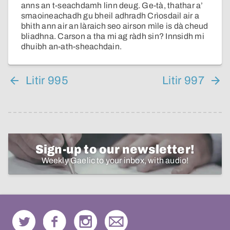
anns an t-seachdamh linn deug. Ge-tà, thathar a’
smaoineachadh gu bheil adhradh Crìosdail air a
bhith ann air an làraich seo airson mìle is dà cheud
bliadhna. Carson a tha mi ag ràdh sin? Innsidh mi
dhuibh an-ath-sheachdain.
Litir 995
Litir 997
Sign-up to our newsletter!
Weekly Gaelic to your inbox, with audio!