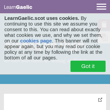
Learn
Gaelic
LearnGaelic.scot uses cookies.
By
continuing to use this site we assume you
consent to this. You can read about exactly
what cookies we use, and why we set them,
on our
cookies page
. This banner will not
Aiseag an Rìgh
appear again, but you may read our cookie
policy at any time by following the link at the
bottom of all our pages.
An robh sibh riamh air ‘aiseag an Rìgh’?
Got it
toggle
pop-
over