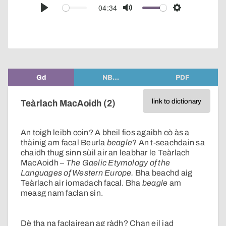
audio
04:34
Play
Mute
Settings
player
Gd
NB…
PDF
link to dictionary
Teàrlach MacAoidh (2)
An toigh leibh coin? A bheil fios agaibh cò às a
thàinig am facal Beurla
beagle
? An t-seachdain sa
chaidh thug sinn sùil air an leabhar le Teàrlach
MacAoidh –
The Gaelic Etymology of the
Languages of Western Europe.
Bha beachd aig
Teàrlach air iomadach facal. Bha
beagle
am
measg nam faclan sin.
Dè tha na faclairean ag ràdh? Chan eil iad