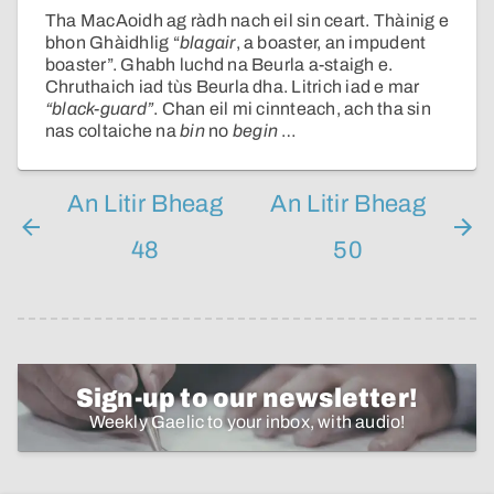
Tha MacAoidh ag ràdh nach eil sin ceart. Thàinig e
bhon Ghàidhlig “
blagair
, a boaster, an impudent
boaster”. Ghabh luchd na Beurla a-staigh e.
Chruthaich iad tùs Beurla dha. Litrich iad e mar
“black-guard”
. Chan eil mi cinnteach, ach tha sin
nas coltaiche na
bin
no
begin
…
An Litir Bheag
An Litir Bheag
48
50
Sign-up to our newsletter!
Weekly Gaelic to your inbox, with audio!