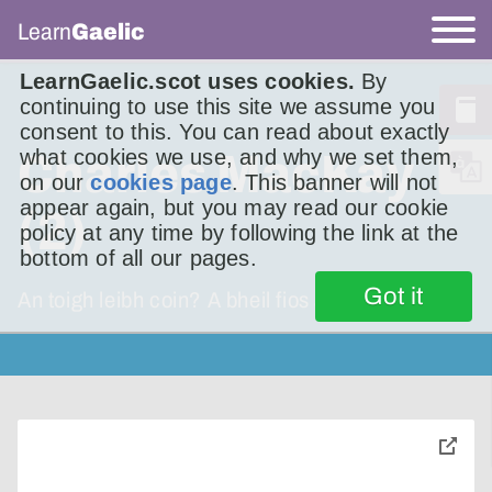
Learn
Gaelic
LearnGaelic.scot uses cookies.
By
continuing to use this site we assume you
consent to this. You can read about exactly
what cookies we use, and why we set them,
Charles MacKay
on our
cookies page
. This banner will not
appear again, but you may read our cookie
(2)
policy at any time by following the link at the
bottom of all our pages.
Got it
An toigh leibh coin? A bheil fios agaibh cò às
toggle
pop-
over