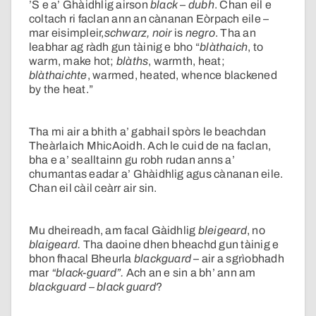
’S e a’ Ghàidhlig airson
black
–
dubh
. Chan eil e
coltach ri faclan ann an cànanan Eòrpach eile –
mar eisimpleir,
schwarz, noir
is
negro
. Tha an
leabhar ag ràdh gun tàinig e bho “
blàthaich
, to
warm, make hot;
blàths
, warmth, heat;
blàthaichte
, warmed, heated, whence blackened
by the heat.”
Tha mi air a bhith a’ gabhail spòrs le beachdan
Theàrlaich MhicAoidh. Ach le cuid de na faclan,
bha e a’ sealltainn gu robh rudan anns a’
chumantas eadar a’ Ghàidhlig agus cànanan eile.
Chan eil càil ceàrr air sin.
Mu dheireadh, am facal Gàidhlig
bleigeard
, no
blaigeard.
Tha daoine dhen bheachd gun tàinig e
bhon fhacal Bheurla
blackguard
– air a sgrìobhadh
mar
“black-guard”.
Ach an e sin a bh’ ann am
blackguard
–
black guard
?