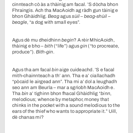
cinnteach cò às a thàinig am facal. ’S dòcha bhon
Fhraingis. Ach tha MacAoidh ag ràdh gun tàinig e
bhon Ghàidhlig.
Beag
agus
sùil
–
beag-shùil
–
beagle
, “a dog with small eyes”.
Agus dè mu dheidhinn
begin
? A rèir MhicAoidh,
thàinig e bho
–
bith
(“life”) agus
gin
(“to procreate,
produce”).
Bith-gin
.
Agus tha am facal
bin
aige cuideachd. ’S e facal
mith-chainnteach a th’ ann. Tha e a’ ciallachadh
“pòcaid le airgead ann”. Tha mi a’ dol a leughadh
seo ann am Beurla – mar a sgrìobh MacAoidh e.
Tha
bin
a’ tighinn bhon fhacal Ghàidhlig “
binn
,
melodious; whence by metaphor, money that
chinks in the pocket with a sound melodious to the
ears of the thief who wants to appropriate it.” Uill,
dè chanas mi?