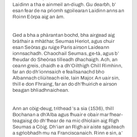
Laidinn a tha e ainmeil an-diugh. Gu dearbh, b’
esan fear de na prìomh sgoilearan Laidinn anns an
Roinn Eòrpa aig an àm.
Ged a bha a phàrantan bochd, bha airgead aig
bràthair a mhàthar, Seumas Heriot, agus chuir
esan Seòras gu ruige Paris airson Laideann
ionnsachadh. Chaochail Seumas, ge-tà, agus b’
fheudar do Sheòras tilleadh dhachaigh. Ach, an
ceann greis, chaidh e a dh’Oilthigh Chill Rìmhinn,
far an do dh’ionnsaich e feallsanachd bho
Albannach cliùiteach eile, Iain Major. An uair sin,
thill e don Fhraing, far an do dh’fhuirich e airson
beagan bhliadhnaichean.
Ann an còig-deug, trithead ’s a sia (1536), thill
Bochanan a dh’Alba agus fhuair e obair mar fhear-
teagaisg do dh’fhear de na mic dhìolain aig Rìgh
Seumas a Còig. Dh’iarr an Rìgh air aiste sgaiteach
a sgrìobhadh mu na Franciscanaich. Rinn e sin, a’