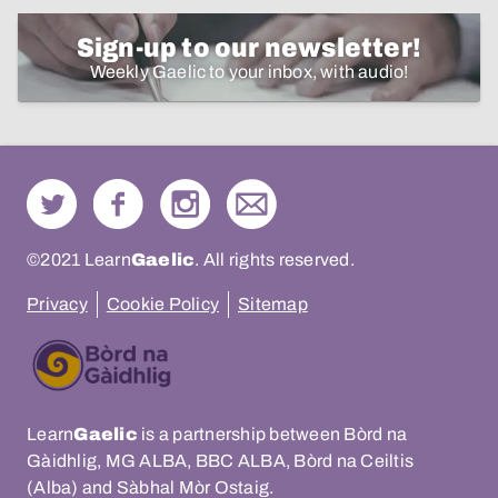
Sign-up to our newsletter!
Weekly Gaelic to your inbox, with audio!
©2021 Learn
Gaelic
. All rights reserved.
Privacy
Cookie Policy
Sitemap
Learn
Gaelic
is a partnership between Bòrd na
Gàidhlig, MG ALBA, BBC ALBA, Bòrd na Ceiltis
(Alba) and Sàbhal Mòr Ostaig.