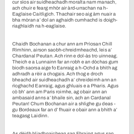
cur sìos air suidheachadh moralta nam manach,
ach chuir e fearg mhòr air àrd-urrachan na h-
Eaglaise Caitligich. Thachair seo aig àm nuair a
bha mòran a’ dol an aghaidh cumhachd is doigh-
riaghlaidh na h-eaglaise.
Chaidh Bochanan a chur ann am Prìosan Chill
Rìmhinn, airson saobh-chreidmheachd, leis a’
Chardanal Peutan. Ach rinn e dol-às tro uinneag.
Theich e a Lunnainn far an robh e an dòchas gum
biodh saorsa aige fo Eanraig a h-Ochd a bhith ag
adhradh a rèir a chogais. Ach thog e droch
bheachd air suidheachadh a’ chreideimh ann an
rìoghachd Eanraig, agus ghluais e a Pharis. Agus
cò bh’ ann am Paris roimhe, ag obair ann an
ambasaid anns a’ bhaile sin, ach an Cardanal
Peutan! Chum Bochanan air a shlighe gu deas -
gu Bordeaux far an d’ fhuair e obair ann a bhith a’
teagasg Laidinn.
As dèidh bliadhnaichean san Fhraing agus san