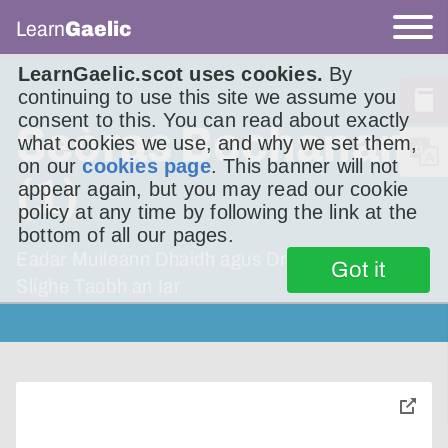
Learn
Gaelic
LearnGaelic.scot uses cookies.
By
continuing to use this site we assume you
consent to this. You can read about exactly
Seòras Bochanan
what cookies we use, and why we set them,
on our
cookies page
. This banner will not
(1)
appear again, but you may read our cookie
policy at any time by following the link at the
bottom of all our pages.
Eadar Muileann Dhaidh agus Drumainn, tha
Got it
Slighe Taobh an Iar
toggle
pop-
over