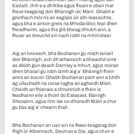
Eadailt, thill e a dh’Alba agus fhuair e obair mar
fhear-teagaisg don Bhànrigh ùir, Màiri. Ghabh e
gnothach mòr ris an eaglais ùir ath-leasaichte,
agus bha e airson greis na Mhodaràtor, fear dhen
fheadhainn, agus tha glè bheag dhiubh ann, a
fhuair an dreuchd sin nach robh na mhinistear.
Aig an toiseach, bha Bochanan gu math taiceil
don Bhànrigh, ach dh’atharraich a bheachd oirre
as dèidh gun deach Darnley a mhurt, agus mòran
dhen bharail gu robh làmh aig a’ Bhànrigh fhèin
anns an eucoir. Ghabh Bochanan pàirt ann a bhith
ag ullachadh na cùise-lagha an aghaidh Màiri.
Chaidh an fhianais a chruinnich e fhèin is
feadhainn eile a thoirt do Ealasaid, Bànrigh
Shasainn, agus rinn ise co-dhùnadh Màiri a chur
gu bàs aig a’ cheann thall.
Bha Bochanan an uair sin na fhear-teagaisg don
Rìgh ùr Albannach, Seumas a Sia, agus chuir e