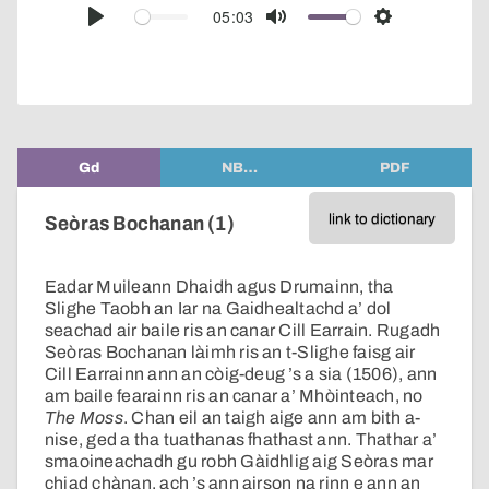
audio
05:03
Play
Mute
Settings
player
Gd
NB…
PDF
link to dictionary
Seòras Bochanan (1)
Eadar Muileann Dhaidh agus Drumainn, tha
Slighe Taobh an Iar na Gaidhealtachd a’ dol
seachad air baile ris an canar Cill Earrain. Rugadh
Seòras Bochanan làimh ris an t-Slighe faisg air
Cill Earrainn ann an còig-deug ’s a sia (1506), ann
am baile fearainn ris an canar a’ Mhòinteach, no
The Moss
. Chan eil an taigh aige ann am bith a-
nise, ged a tha tuathanas fhathast ann. Thathar a’
smaoineachadh gu robh Gàidhlig aig Seòras mar
chiad chànan, ach ’s ann airson na rinn e ann an