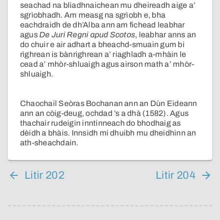
seachad na bliadhnaichean mu dheireadh aige a’
sgrìobhadh. Am measg na sgrìobh e, bha
eachdraidh de dh’Alba ann am fichead leabhar
agus
De Juri Regni apud Scotos
, leabhar anns an
do chuir e air adhart a bheachd-smuain gum bi
rìghrean is bànrighrean a’ riaghladh a-mhàin le
cead a’ mhòr-shluaigh agus airson math a’ mhòr-
shluaigh.
Chaochail Seòras Bochanan ann an Dùn Eideann
ann an còig-deug, ochdad ’s a dhà (1582). Agus
thachair rudeigin inntinneach do bhodhaig as
dèidh a bhàis. Innsidh mi dhuibh mu dheidhinn an
ath-sheachdain.
Litir 202
Litir 204